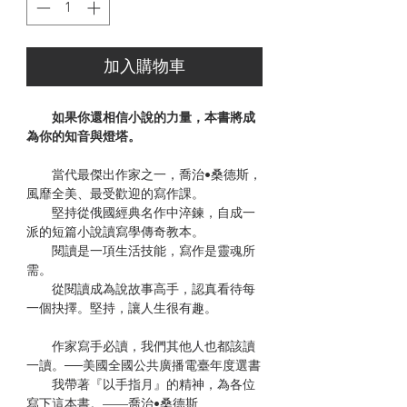
加入購物車
如果你還相信小說的力量，本書將成
為你的知音與燈塔。
當代最傑出作家之一，喬治•桑德斯，
風靡全美、最受歡迎的寫作課。
堅持從俄國經典名作中淬鍊，自成一
派的短篇小說讀寫學傳奇教本。
閱讀是一項生活技能，寫作是靈魂所
需。
從閱讀成為說故事高手，認真看待每
一個抉擇。堅持，讓人生很有趣。
作家寫手必讀，我們其他人也都該讀
一讀。──美國全國公共廣播電臺年度選書
我帶著『以手指月』的精神，為各位
寫下這本書。——喬治•桑德斯