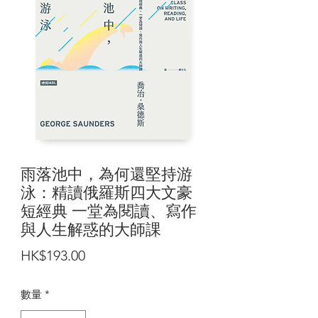
雨落池中，為何還堅持游
泳：精讀俄羅斯四大文豪
短經典 一堂為閱讀、寫作
與人生解惑的大師課
價
HK$193.00
格
數量
*