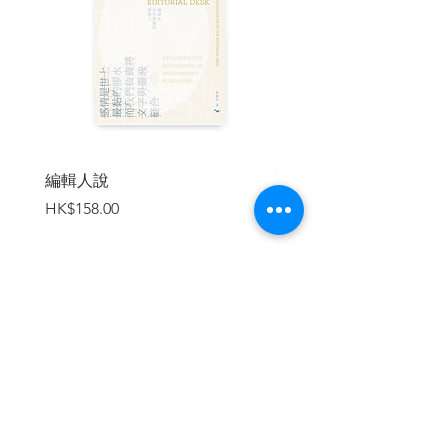
的動力？這些故事又可以告訴我們什麼關
於自己，以及今日的世界？
「唸完契訶夫後，我不再懷疑短篇小
說的力量，只想知道要怎麼樣才能寫出更
好的作品――」俄國人似乎不認為小說只
是裝飾品，而是某種重要的品德教育工
具。如果我的目標是要讓沒有閱讀習慣的
人愛上短篇小說，書中這七篇就是我會優
編輯人說
賣書者言
先推薦的作品。在課堂上，我們閱讀、分
價格
價格
HK$158.00
HK$188.00
析、理解這些作品，講白了就是「這種筆
法到底該怎麼用」。我時常開玩笑說，我
們其實是在研究能從這些作品裡偷學什麼
招數（這倒也是實話啦）。
一門格外令人開懷的大師課程，包羅
加入購物車
了閱讀、書寫以及所有能豐富我們生命的
文學活動。喬治•桑德斯是你所能想像得到
最親切、最開明的教授。
「幾年前，我醒悟到自己人生中最美
好、真正感覺對世界有所貢獻的某些時