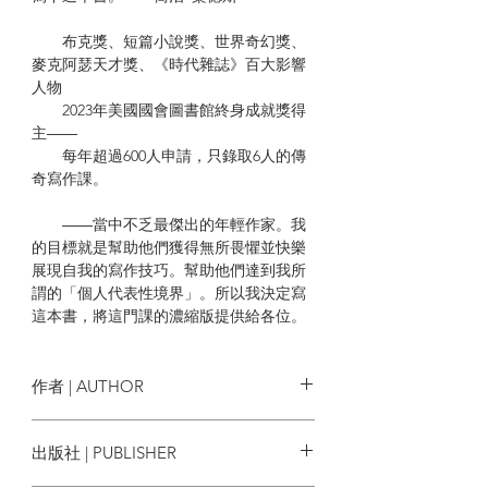
布克獎、短篇小說獎、世界奇幻獎、
麥克阿瑟天才獎、《時代雜誌》百大影響
人物
2023年美國國會圖書館終身成就獎得
主――
每年超過600人申請，只錄取6人的傳
奇寫作課。
――當中不乏最傑出的年輕作家。我
的目標就是幫助他們獲得無所畏懼並快樂
展現自我的寫作技巧。幫助他們達到我所
謂的「個人代表性境界」。所以我決定寫
這本書，將這門課的濃縮版提供給各位。
雪城大學馳名寫作課殿堂級講義精華
集結。空降暢銷書排行榜。
作者 | AUTHOR
《時代雜誌》譽為當代最傑出短篇小
喬治．桑德斯George Saunders
出版社 | PUBLISHER
說家的喬治．桑德斯，廿多來在紐約雪城
大學的藝術創作碩士課程中教授俄羅斯短