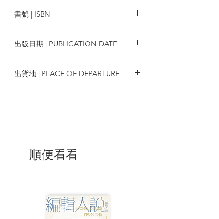
時報出版
篇小說。書中精選了契訶夫、屠格涅夫、
書號 | ISBN
托爾斯泰、果戈里的七篇經典短篇小說，
以課堂互動般的模式一一呈現他在教學過
9786263748668
程中和學生們對於這些文本的新發現，同
出版日期 | PUBLICATION DATE
時分析為何在當前這個動盪年代比過去任
何時候都更適合細細品味這些故事。桑德
2024/03/05
斯有技巧地梳理出故事的鋪陳，深入淺出
出貨地 | PLACE OF DEPARTURE
地解釋小說是怎麼運作的，例如為何我們
會深陷在劇情裡無法自拔？是什麼讓我們
台灣
喪失繼續讀下去的動力？還有作家必須養
成的一些基本美德。本書不僅深入探索如
何才能寫出動人的好作品，更揣摩了讀者
的心境變化、以及小說如何發揮魔力，在
作家和讀者之間建立起一道真誠的心靈橋
樑。
順便看看
「物理學有定理，小說是否也有一定
的創作法則？」
小說有什麼特殊魔力，讓我們深陷其
中無法自拔？又是什麼使我們喪失讀下去