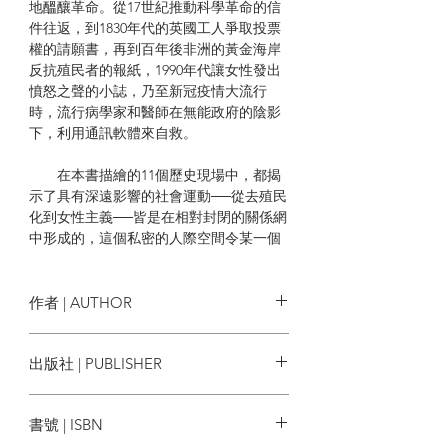
地醞釀革命。從17世紀推動科學革命的信
件往返，到1830年代的英國工人爭取投票
權的請願書，再到百年後非洲的黃金海岸
反抗殖民者的報紙，1990年代讓女性發出
憤怒之聲的小誌，乃至新冠疫情大流行
時，流行病學家和醫師在無能政府的陰影
下，利用通訊軟體來自救。
在本書描繪的11個歷史現場中，都揭
示了具有深遠影響的社會運動──從去殖民
化到女性主義──皆是在相對封閉的關係網
中形成的，這個私密的人際空間令某一個
群體能孕育出之後廣泛傳播的概念和思
想。然而，本書也敲醒警鐘：當下由社群
媒體主導的世界，正令這樣的空間加速消
作者 | AUTHOR
逝，也導致阿拉伯之春、佔領華爾街和｢黑
人的命也是命｣等運動未能發揮其潛力而功
蓋爾．貝克曼 Gal Beckerman
出版社 | PUBLISHER
虧一簣。
黑體文化
本書如同一場精彩的媒介與社會運動
書號 | ISBN
辯證之旅，除了讓我們重新思考過往媒介
所蘊含的核心價值，也為社會變革的出路