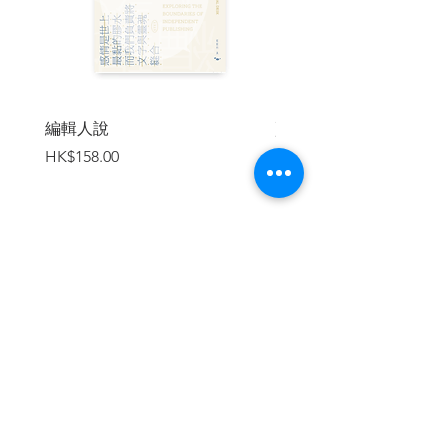
「薩秘茲達」，記錄極權的暴行並散播人
權的種子。
‧1992年，美國的年輕女孩們透過拼貼
自製「小誌」，向主流社會和男性主宰的
龐克音樂界發出桀驁不馴的「暴女」之
聲。
編輯人說
賣書者言
‧1985年，一群舊金山的科技宅在網路
價格
價格
HK$158.00
HK$188.00
上創造了史上第一個虛擬社群「WELL」，
探測了線上交流的尺度和可能。
‧2011年，不滿獨裁統治者的埃及人在
「臉書」上動員集結，點燃阿拉伯之春的
怒火，卻在推翻政權後陷入臉書打造的困
境。
加入購物車
‧2017年，白人至上主義者齊聚在線上
平台「Discord」的封閉聊天室中，密謀一
場示威遊行，夢想將極右翼思想帶入美國
社會。
‧2020年，因政府無能應對新冠病毒，
流行病學家和醫師利用「電子郵件」、
「WhatsApp」和「推特」建立的群組，
繼續瀏覽
共商正確的防疫對策。