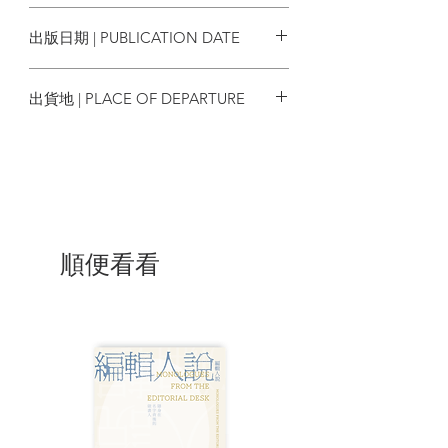
9786267263006
指明了方向。
出版日期 | PUBLICATION DATE
※本書聚焦11個歷史場景，在此先睹
2023/06/07
為快：
出貨地 | PLACE OF DEPARTURE
‧1635年，法國的天文學家佩雷斯克用
成千上萬封「信件」召集分散各地的人們
台灣
觀測月食，成功測量經度並重繪了世界地
圖。
‧1839年，英國的憲章運動領導人歐康
納募集了百萬名工人連署的「請願書」，
為工人普選權的實現打下基礎。
‧1913年，義大利的未來主義者提出一
順便看看
份又一份充滿想像力的前衛「宣言」，激
發藝術家米娜．洛伊也寫下《女性主義宣
言》。
‧1935年，在非洲的英屬黃金海岸，由
當地人創辦的《西非時報》和《非洲早
報》，吹響了非洲民眾反抗殖民統治的號
角。
‧1968年，蘇聯的異議分子娜塔莉亞．
戈巴涅夫斯卡亞藉由秘密傳遞地下刊物