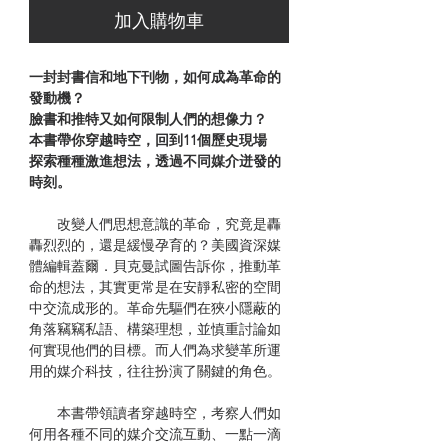
加入購物車
一封封書信和地下刊物，如何成為革命的
發動機？
臉書和推特又如何限制人們的想像力？
本書帶你穿越時空，回到11個歷史現場
探索種種激進想法，透過不同媒介迸發的
時刻。
改變人們思想意識的革命，究竟是轟
轟烈烈的，還是緩慢孕育的？美國資深媒
體編輯蓋爾．貝克曼試圖告訴你，推動革
命的想法，其實更常是在安靜私密的空間
中交流成形的。革命先驅們在狹小隱蔽的
角落竊竊私語、構築理想，並慎重討論如
何實現他們的目標。而人們為求變革所運
用的媒介科技，往往扮演了關鍵的角色。
本書帶領讀者穿越時空，考察人們如
何用各種不同的媒介交流互動、一點一滴