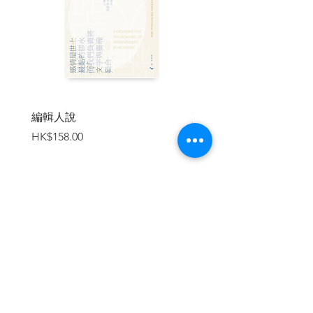
5、特別的時間啟動──升上高中
6、彩色人生──高中時期Ⅰ
7、1967、1968、1969──高中時期Ⅱ
8、兩股趨勢的交點──高中時期Ⅲ
第二樂章 1970-1977
9、日比谷野音與武滿徹──大學時期Ⅰ
10、民族音樂、電子音樂、結婚──大學時
編輯人說
賣書者言
期Ⅱ
價格
價格
HK$158.00
HK$188.00
11、走向舞台、踏上旅程──大學時期Ⅲ
12、擁有共同語言的朋友──YMO成軍前
夕．Ⅰ
13、倒數計時──YMO成軍前夕．Ⅱ
第三樂章 1978－1985
加入購物車
14、YMO成軍──YMO時代．Ⅰ
15、YMO，向世界出發
16、反‧YMO
17、出發的時候
18、音樂圖鑑