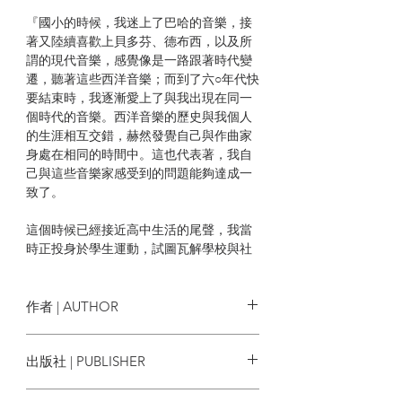
『國小的時候，我迷上了巴哈的音樂，接
著又陸續喜歡上貝多芬、德布西，以及所
謂的現代音樂，感覺像是一路跟著時代變
遷，聽著這些西洋音樂；而到了六○年代快
要結束時，我逐漸愛上了與我出現在同一
個時代的音樂。西洋音樂的歷史與我個人
的生涯相互交錯，赫然發覺自己與作曲家
身處在相同的時間中。這也代表著，我自
己與這些音樂家感受到的問題能夠達成一
致了。
這個時候已經接近高中生活的尾聲，我當
時正投身於學生運動，試圖瓦解學校與社
會的制度，而同時代的作曲家也正運用極
端的形式，力圖打破現有的音樂制度與結
構。當時，我一直在思考著，西洋音樂已
作者 | AUTHOR
經發展到了極致，我們必須從傳統音樂的
束縛中，讓聽覺獲得解放。那個時候正是
坂本龍一
出版社 | PUBLISHER
「解構的年代」。』
麥田出版
坂本龍一在敘述自身的過往時，雖是本著