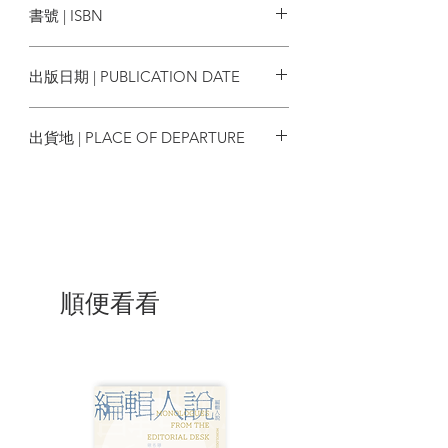
書號 | ISBN
個人的記憶，但字裡行間讀者仍可深刻感
受到交織其每段人生的音樂和歷史氛圍，
9789863447214
如六○年代末曾經歷日本國內的學潮與左派
出版日期 | PUBLICATION DATE
抗爭，西洋音樂的解構與變革，目睹911的
恐怖攻擊，以及地球所遭受的前所未有的
2019/12/05
破壞，促使他近年來積極以音樂投入環境
出貨地 | PLACE OF DEPARTURE
保護和推動世界和平等工作。
台灣
※本書附有許多珍貴的作者個人照片，讓
讀者可更親近了解坂本龍一的成長歷程。
| 目錄 |
前奏
順便看看
第一樂章 1952-1969
1、小兔之歌──幼稚園時期
2、鏡子裡的自己，樂譜中的世界──小學
時期Ⅰ
3、披頭四──小學時期Ⅱ
4、自己原來如此喜愛音樂──國中時期