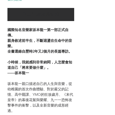
可以訂購時通知我
國際知名音樂家坂本龍一第一部正式自
傳。
親身敘述前半生，不斷迴盪在生命中的音
樂。
全書選錄自歷時2年又2
個月的長篇專訪。
小時候，我就感到非常納悶，人怎麼會知
道自己「將來要做什麼」。
——坂本龍一
坂本龍一親口描述自己的人生與音樂，從
幼稚園的首次作曲體驗、對於嚴父的記
憶、高中罷課、YMO的狂放歲月、《末代
皇帝》的幕後花絮與榮耀、九一一恐怖攻
擊事件的衝擊，以及全新音樂的成形經
過。