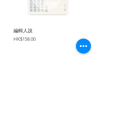
文、現代詩、現代小說。
編輯人說
賣書者言
價格
價格
HK$158.00
HK$188.00
加入購物車
繼續瀏覽