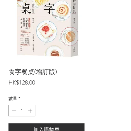
食字餐桌(增訂版)
價
HK$128.00
格
數量
*
加入購物車