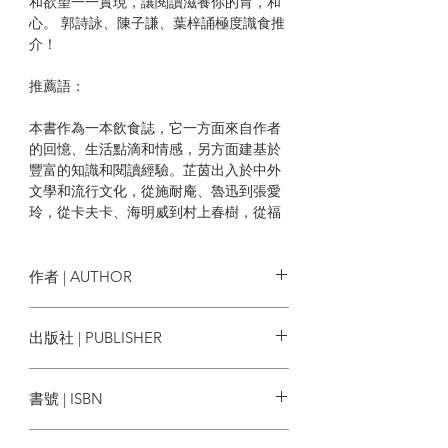
和欲望一一實現，讓閱讀滋養你的胃，和
心。 郭詩詠、陳子謙、葉梓誦極度識食推
介！
推薦語：
本書作為一本飲食誌，它一方面來自作者
的回憶、生活點滴和情感，另方面建基於
豐富的知識和閱讀經驗。芷茵出入於中外
文學和流行文化，從施耐庵、魯迅到張愛
玲，從卡夫卡、海明威到村上春樹，從福
爾摩斯、機動警察到湯川學，不同年代不
同國家的食譜更是信手拈來。由口中的食
物想到讀過的書，憑字裡行間的線索重構
作者 | AUTHOR
人間色香味。吃和閱讀，互相牽引，最後
融於一體。——郭詩詠（香港學者及作
鄒芷茵
出版社 | PUBLISHER
家）
後話文字工作室
芷茵的筆法靈動，在知識之海中如魚得
書號 | ISBN
水，一個奇喻就上天下地。〈雲吞的年
華〉寫離港詩人的鄉愁，從雲吞想到東方
9789887003625
之珠，就是神來之筆︰「雲吞扁圓，形狀