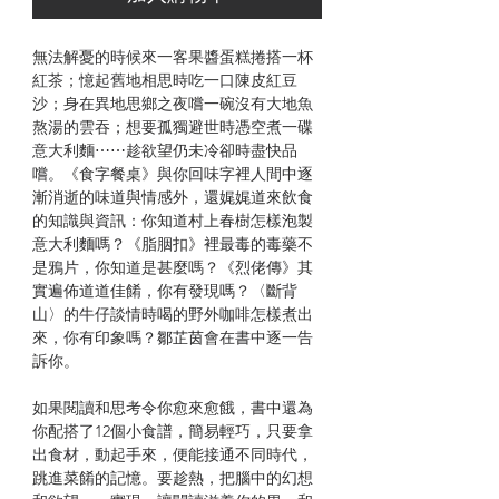
無法解憂的時候來一客果醬蛋糕捲搭一杯
紅茶；憶起舊地相思時吃一口陳皮紅豆
沙；身在異地思鄉之夜嚐一碗沒有大地魚
熬湯的雲吞；想要孤獨避世時憑空煮一碟
意大利麵⋯⋯趁欲望仍未冷卻時盡快品
嚐。《食字餐桌》與你回味字裡人間中逐
漸消逝的味道與情感外，還娓娓道來飲食
的知識與資訊：你知道村上春樹怎樣泡製
意大利麵嗎？《脂胭扣》裡最毒的毒藥不
是鴉片，你知道是甚麼嗎？《烈佬傳》其
實遍佈道道佳餚，你有發現嗎？〈斷背
山〉的牛仔談情時喝的野外咖啡怎樣煮出
來，你有印象嗎？鄒芷茵會在書中逐一告
訴你。
如果閱讀和思考令你愈來愈餓，書中還為
你配搭了12個小食譜，簡易輕巧，只要拿
出食材，動起手來，便能接通不同時代，
跳進菜餚的記憶。要趁熱，把腦中的幻想