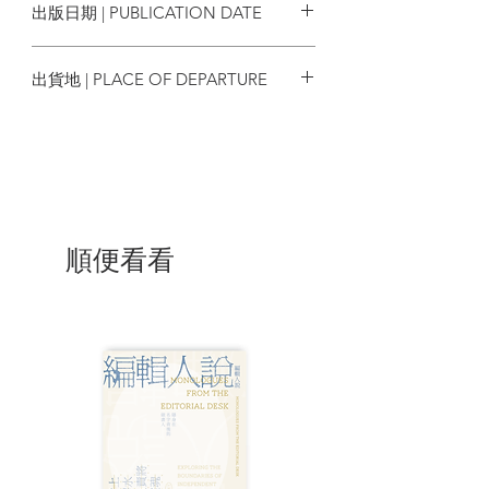
出版日期 | PUBLICATION DATE
不大對稱，表面凹凸不平、佈滿皺紋，是
顆有點乾枯的東方之珠。」東方之珠早就
2023/09/30
是發霉的老比喻了，但配上「不大對
出貨地 | PLACE OF DEPARTURE
稱」、「凹凸不平、佈滿皺紋」以至「乾
枯」的形容，盡洗美好的形象。 ——陳子
香港
謙（香港學者及作家）
《食字餐桌》所寫的，常是一些家常場
景、個人瑣事，由此折入各類文學與影視
作品。文本裡的飲食場景，也在對照間充
盈起來，化作一頁頁食譜，盛載生存的欲
順便看看
念、時代的味道、感官的記憶。——葉梓
誦（《SAMPLE》雜誌總編）
| 作者簡介 |
鄒芷茵，
香港中文大學哲學博士，現職香
港恒生大學中文系助理教授，從事香港地
誌、報刊及飲食文學研究。曾獲中文文學
創作獎、青年文學獎。創作包括現代散