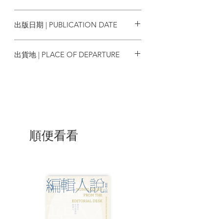
香港浸會大學傳理學院電視電影系系主
9789629924782
任、無綫電視編劇、監製，他亦是香港歷
出版日期 | PUBLICATION DATE
史風俗掌故專家、書本作家、專欄作家、
電台節目主持、影評人及收藏家。（轉摘
2021/07
自Wikipedia）
出貨地 | PLACE OF DEPARTURE
香港
順便看看