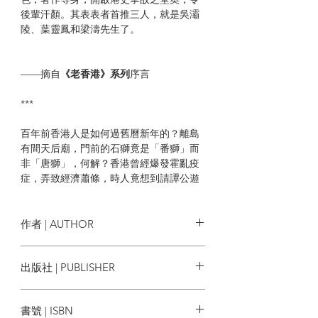
後輩汗顏。其表表者首推三人，就是吳灞
陵、葉靈鳳和梁濤先生了。
——摘自
《老香港》系列
序言
***
百年前香港人是如何過舊曆新年的？離島
有間天后廟，門前的石獅竟是「番獅」而
非「唐獅」，何解？香港曾經爆發霍亂疫
症，弄致經濟蕭條，時人竟想到請譚公遊
街驅疫，這「譚公」何許人也？已故掌故
大家吳昊教授的遺作，老香港掌故系列，
細說香港原來好鬼正！
作者 | AUTHOR
| 作者簡介 |
吳昊
出版社 | PUBLISHER
次文化堂
吳昊（1947年8月11日－2013年12月16
書號 | ISBN
日），原名吳振邦，廣東東莞出生，曾任