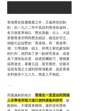
可以訂購時通知我
香港歷史除遭廢棄之外，又被肆意的剝
削，在一九八二年中英談判香港前途時，
各方政客爭相以「歷史真貌」示人，大談
甚麼香港空間與歷史錯誤，雖流於空泛，
倒能引起短暫的「香港熱」和「香港學」
潮。大學講師、碩士、和博士輩也參加剝
削行列，他們為了拿一點研究基金，或者
為了增加知名度，或者投機取巧，聲稱要
搞香港史，著書立說，留芳萬世。但最令
這批有識之士感到頹喪洩氣者，就是香港
史料散佚十之八九，簡直入手無從。
......
而最諷刺的地方，
香港史一直是由民間個
人非學者所致力進行資料搜集和研究
，默
默耕耘，不懼孤掌難鳴，還幹得有聲有
色，著作等身，開啟港史掌故之堂奧，令