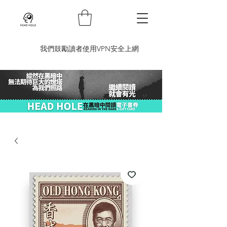
​我們鼓勵讀者使用VPN安全上網