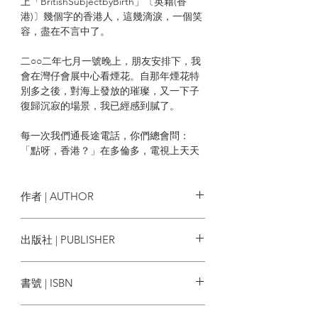
上「BritishSubjectbyBirth」〔英籍(香
港)〕幾個字的香港人，這幾滴淚，一個笑
容，盡在不言中了。
二○○二年七月一號晚上，朋友安排下，我
會在灣仔會展中心看煙花。自那年煙花特
別多之後，對海上發放的璀璨，又一下子
復歸沉寂的場景，我已經感到膩了。
每一次我們通長途電話，你們總會問：
「點呀，香港？」在多倫多，電視上天天
都可看到香港新聞，香港怎樣？你們問的
是我的感覺多於實情現況。我的答案往往
是：「好熱囉」、「好濕呀」、「係銅鑼
作者 | AUTHOR
灣過馬路要捂住個鼻」……長途電話費便
宜得叫人愈來愈不寫信，再沒紙短情長這
盧瑋鑾 (小思)
出版社 | PUBLISHER
回事，無聊話講多了不心痛。
牛津大學出版社
書號 | ISBN
| 目錄 |
9780195957822
香港家書——代序