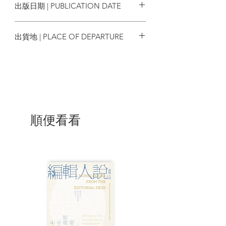
出版日期 | PUBLICATION DATE
心眼行腳
2002
不說了
出貨地 | PLACE OF DEPARTURE
快活旅程
意筆寫江湖
香港
「錯誤」
那一夜
王府井大街
沙漠小識
藝術飽餐
用語心理
順便看看
椅子
設計師的心思
暈眩的場域
小城威瑪
主題旅行
豐盛代價
童夢一場
絲路歸來
吃喝一念