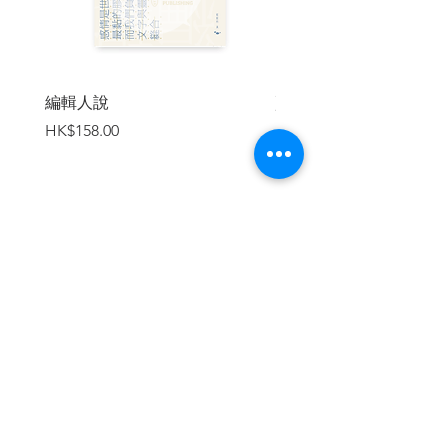
吃蟹
想粥
洋蔥問題
小吃
尋找信遠齋
編輯人說
賣書者言
打開咖啡館的門
價格
價格
HK$158.00
HK$188.00
我數咖啡館
還未入門
找尋咖啡店
咖啡「雜」談
且說茶
想閒
加入購物車
茶香且助安眠
味精之過
大紅袍茶園
數碼網影
手稿
遙控器
繼續瀏覽
數碼影像出現後
網