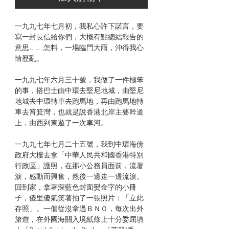
一九九七年七月初，我私心許下諾言，要
寫一封長信給你們，大概有點總結報告的
意思……怎料，一場臨門大雨，沖得我心
情歷亂。
一九九七年六月三十號，我做了一件極笨
的事，搭巴士由中環去堅尼地城，由堅尼
地城去中環轉車去跑馬地，再由跑馬地轉
車去筲箕灣，也就是說香港北岸主要幹道
上，由西到東遊了一次車河。
一九九七年七月二十五號，我到中環海傍
政府大樓去拿「中華人民共和國香港特別
行政區」護照，在那小公務員面前，流著
淚，感動而興奮，然後一邊走一邊流淚。
回到家，拿著深藍色封面熨金字的小冊
子，傻里傻氣笑著拍了一張照片：「立此
存照」。一個從沒拿過ＢＮＯ，每次出外
旅遊，在外國海關入境紙條上十分委屈填