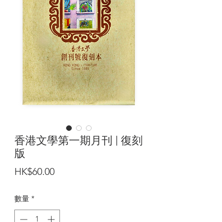
香港文學第一期月刊 | 復刻
版
價
HK$60.00
格
數量
*