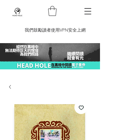
​我們鼓勵讀者使用VPN安全上網