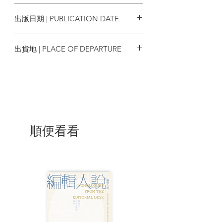
9789887405931
譚炯雄 半山居憶舊
出版日期 | PUBLICATION DATE
劉登翰 對一幀照片的凝思
西西 圖書館
2025/09
葉輝 諾士佛台•東和墟•蓮麻坑
出貨地 | PLACE OF DEPARTURE
鍾國強 黃皮 盆花 書——記父親二二事
葛亮 攝光
香港
杜杜 愛調情的葛林娜
茹文 兩個瞬間
鄭培凱 我為你寫詩 NS
袁勇麟 出行奇遇記
方明 洛夫與我
陳國球 如露如電：世界盃足球的詩學
順便看看
方麗娜 蔚藍海岸剪影
姜琍敏 會跑的城堡
鄧思傑 病房的月光
王性初 蝶殤
少君 四季•成都
蔡益懷 一杯咖啡的約定
伊犁 我的筆名
楊正 羅亞爾山的淚雨
辛金順 臨帖