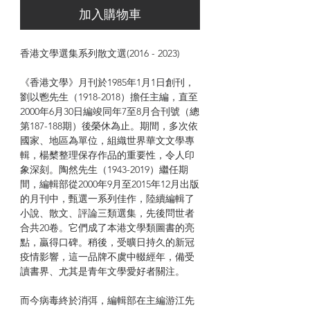
加入購物車
香港文學選集系列散文選(2016 - 2023)
《香港文學》月刊於1985年1月1日創刊，
劉以鬯先生（1918-2018）擔任主編，直至
2000年6月30日編竣同年7至8月合刊號（總
第187-188期）後榮休為止。期間，多次依
國家、地區為單位，組織世界華文文學專
輯，楊櫫整理保存作品的重要性，令人印
象深刻。陶然先生（1943-2019）繼任期
間，編輯部從2000年9月至2015年12月出版
的月刊中，甄選一系列佳作，陸續編輯了
小說、散文、評論三類選集，先後問世者
合共20卷。它們成了本港文學類圖書的亮
點，贏得口碑。稍後，受曠日持久的新冠
疫情影響，這一品牌不虞中輟經年，備受
讀書界、尤其是青年文學愛好者關注。
而今病毒終於消弭，編輯部在主編游江先