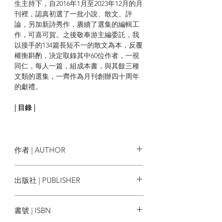
生主持下，自2016年1月至2023年12月的月
刊裡，認真初選了一批小說、散文、評
論，另加新詩秀作，賡續了選集的編輯工
作，可喜可賀。之後敬奉游主編委託，我
以接手的134篇長短不一的散文為本，反覆
權衡斟酌，決定取錄其中60位作者，一視
同仁，每人一篇，組成本書，與其餘三種
文類的選集，一齊作為月刊創辦四十周年
的獻禮。
| 目錄 |
梅子 序言
周潔茹 三絲魚卷
黃仁逵 物質不滅
作者 | AUTHOR
陳河 對一隻小貓的回憶
主編
惟得 夏目秋波
遊江
出版社 | PUBLISHER
董橋 硯邊散墨
特邀編者
梅子
王良和 街市，魚蝦蟹，和我
香港文學出版社
陶然 往事如煙
書號 | ISBN
肖復興 風催梅信又成寒
朱蕊 面朝大海，魚群向你游來