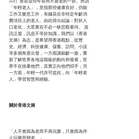
old）形容這些年長而不衰老的一群。所謂
「年輕老人」，意指那些健康良好，仍能
工作又樂意工作，有錢花在非特定年齡消
費項目上的老人。由此得出結論：對於人
口老化，大眾實在不必一昧悲觀看待。 資
訊泛濫，訊息不等於知識，我們以《香港
文摘》為志，是希望用香港觀點，從歷
史、經濟、科技健康、儲蓄、訪問、小說
等多個角度出發，一方面讓銀齡一族，重
新了解世界各地這階級的動向和發展，世
界不在捨棄他們，其實正向他們招手；另
一方面，年輕一代亦可從此，向「年輕老
人」學習智慧和經驗。
關於香港文摘
「人不會因為老而不再玩樂，只會因為停
止玩樂而變老。」