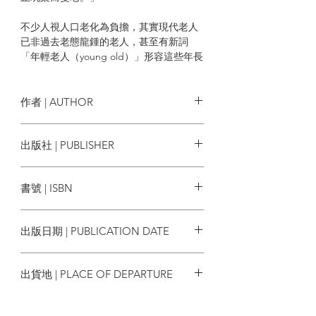
不少人視人口老化為負擔，其實現代老人
已非過去老態龍鍾的老人，甚至有新詞
「年輕老人（young old）」形容這些年長
而不衰老的一群。所謂「年輕老人」，意
指那些健康良好，仍能工作又樂意工作，
有錢花在非特定年齡消費項目上的老人。
作者 | AUTHOR
由此得出結論：對於人口老化，大眾實在
不必一昧悲觀看待。
香港文摘有限公司
出版社 | PUBLISHER
CUP出版
書號 | ISBN
相關資料
9772523104008
出版日期 | PUBLICATION DATE
香港文摘 系列 | CUP媒體
2018/12
出貨地 | PLACE OF DEPARTURE
香港