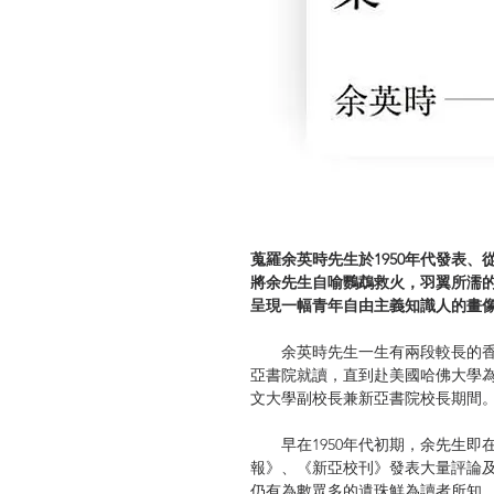
蒐羅余英時先生於1950年代發表、
將余先生自喻鸚鵡救火，羽翼所濡
呈現一幅青年自由主義知識人的畫
余英時先生一生有兩段較長的香港歲
亞書院就讀，直到赴美國哈佛大學為止
文大學副校長兼新亞書院校長期間
早在1950年代初期，余先生即
報》、《新亞校刊》發表大量評論
仍有為數眾多的遺珠鮮為讀者所知