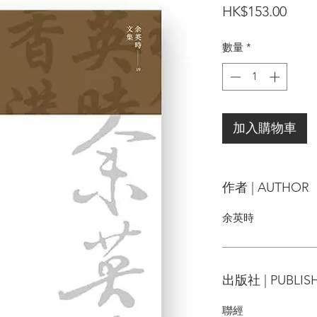
價
HK$153.00
格
數量
*
加入購物車
作者 | AUTHOR
余英時
出版社 | PUBLIS
聯經