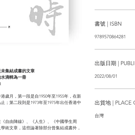
書號 | ISBN
9789570864281
出版日期 | PUBLI
從未集結成書的文章
2022/08/01
的水滴輯為一冊
像
月，第一段是自1950年至1955年，在新
出貨地 | PLACE 
；第二段則是1973年至1975年出任香港中
。
台灣
在《自由陣線》、《人生》、《中國學生周
及學術文章，這些論著除部分曾集結成書外，
。