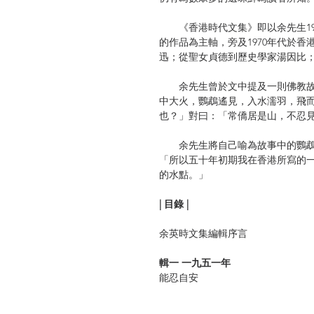
《香港時代文集》即以余先生19
的作品為主軸，旁及1970年代於
迅；從聖女貞德到歷史學家湯因比
余先生曾於文中提及一則佛教故
中大火，鸚鵡遙見，入水濡羽，飛
也？」對曰：「常僑居是山，不忍
余先生將自己喻為故事中的鸚鵡
「所以五十年初期我在香港所寫的
的水點。」
| 目錄 |
余英時文集編輯序言
輯一 一九五一年
能忍自安
文化侵略與文化交流
「群眾大會」的註解——〈燕大師