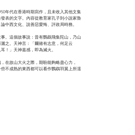
50年代在香港時期寫作，且未收入其他文集
香港發表的文字。內容從教育家孔子到小說家魯
；論中西文化、說善惡愛悔、評政局時務。
事。這個故事說：昔有鸚鵡飛集陀山，乃山
而灑之。天神言：「爾雖有志意，何足云
見耳！」天神嘉感，即為滅火。
，在故山大火之際，期盼能夠略盡心力，
一些不成熟的東西都可以看作鸚鵡羽翼上所濡
生集會控美文化侵略〉的分析