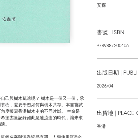
安森
書號 | ISBN
9789887200406
出版日期 | PUBLI
2026/04
自己與樹木疏遠呢？ 樹木是一個又一個，承
樹養樹，還要學習如何與樹木共存。本書嘗試
角度擬寫香港樹木史的不同片斷。 生命是
出貨地 | PLACE 
者希望盡量記錄如此急速流逝的時代，讓未來
滴滴。
香港
這個名字與沉香貿易有關。人類使用沉香的