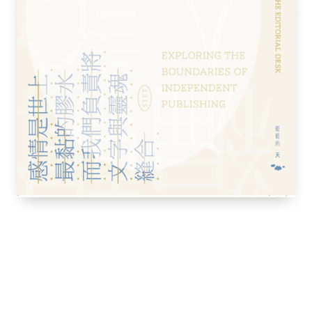
而且有共同的傳粉媒介。劉團隊推斷宮粉羊蹄
中交配並形成子代洋紫荊。劉團隊於2005年
hinia purpurea × variegata
故事的一名香港樹藝師及植物醫學碩士