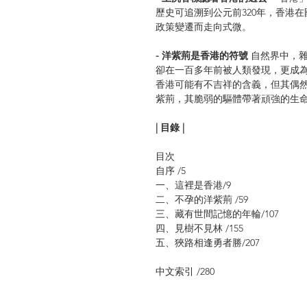
歷史可追溯到公元前320年，香港
政策變遷而走向式微。
- 洋紫荊是香港的符號
自然界中，雜
卻在一百多年前被人類發現，更成
香港可能有不吉祥的含義，但其偶
紫荊，其脆弱的驅體帶著頑強的生
| 目錄 |
目次
自序 /5
一、這裡是香港/9
二、不孕的洋紫荊 /59
三、藏有世間記憶的年輪/107
四、見樹不見林 /155
五、狹路相逢勇者勝/207
中文索引 /280
延伸閱讀建議 /282