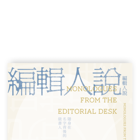
a」，Bauhinia Blakeana。鄧恩亦寫道：
園，少量在港島另一端的薄扶林法國外方傳教
羅馬天主教堂。這種羊蹄甲屬植物得以保存，
海邊的房屋頹垣中發現此樹，然後在其花園插
樹。跟邱園及其他標本館的標本作比較後，並
，它的原產國暫且仍屬模糊不清。」
羊蹄甲
多樣性及生態學系劉研究團隊發現洋紫荊沒有物
粉羊蹄甲（Bauhinia variegata）和
purea）的相似。劉團隊因為洋紫荊不能自然繁殖，而
似外表，猜想洋紫荊是宮粉羊蹄甲和紅花羊蹄
系列實驗探討洋紫荊的雜交來源，包括比較三
錄其開花時間和花朵的訪客、進行不同的授粉
imple sequence repeat, ISSR,
從形態分析上，洋紫荊只有少數形態特徵呈現於
析的凝膠電泳（Gel electrophoresis）
條帶，即沒有物種獨有的基因序列，其條帶不
蹄甲或紅花羊蹄甲同時出現，即洋紫荊的基因
甲的極度相似。因此宮粉羊蹄甲和紅花羊蹄甲
，宮粉羊蹄甲和紅花羊蹄甲均可以與同屬異種