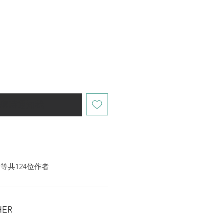
購時通知我
等共124位作者
HER