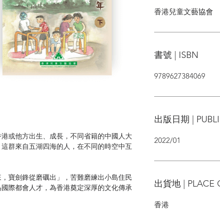
香港兒童文藝協會
書號 | ISBN
9789627384069
出版日期 | PUBLI
香港或他方出生、成長，不同省籍的中國人大
2022/01
。這群來自五湖四海的人，在不同的時空中互
。
來，寶劍鋒從磨礪出」，苦難磨練出小島住民
出貨地 | PLACE 
為國際都會人才，為香港奠定深厚的文化傳承
香港