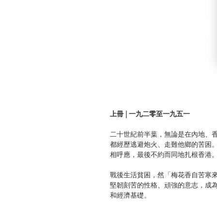
上冊 | 一九二零至一九五一
二十世紀前半葉，無論是在內地、
都經歷逃避炮火、走難他鄉的苦困
相呼應，最後不約而同地扎根香港
戰後生活貧困，然「梅花香自苦寒
堅韌刻苦的性格、頑強的意志，成
和經濟基礎。