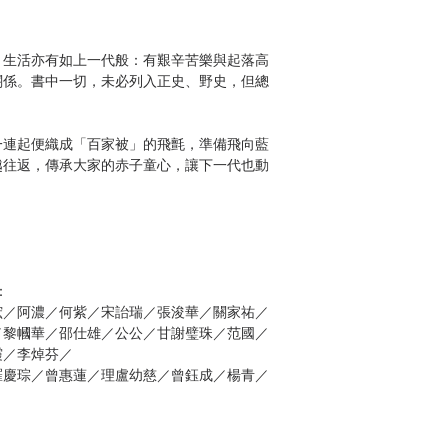
，生活亦有如上一代般：有艱辛苦樂與起落高
關係。書中一切，未必列入正史、野史，但總
一連起便織成「百家被」的飛氈，準備飛向藍
越往返，傳承大家的赤子童心，讓下一代也動
：
浤／阿濃／
何紫
／宋詒瑞／張浚華／關家祐／
／黎幗華／邵仕雄／公公／甘謝璧珠／范國／
霞／李焯芬／
羅慶琮／曾惠蓮／理盧幼慈／曾鈺成／楊青／
／黎鳳娟／李麗雲／洪清田／容小慧／陳以衎