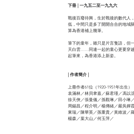
下冊 | 一九五二至一九九六
戰後百廢待興，生於戰後的數代人
低，中間只是多了開開合合的地域
算為香港補上幾筆。
筆下的童年，雖只是片言隻語，但
天白雲……同連一起的童心更要穿
起筆來，為香港添上新姿。
| 作者簡介 |
上冊作者61位（1920-1951年出生）
袁滿林／林貝聿嘉／蘇君瑾／馮以
徐天俠／張曼儀／孫觀琳／田小琳
周錫昌／
程介明／楊傳緒／嚴吳嬋
東瑞／陳華英／孫重貴／黃維波／
楊森／葉大山／何玉萍／
李碧琦／韋惠英／梁國驊／
楊炳炎
／潘天賜／黎錦兒／