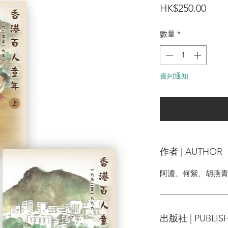
價
HK$250.00
格
數量
*
書到通知
可以訂
作者 | AUTHOR
阿濃、何紫、胡燕青
出版社 | PUBLIS