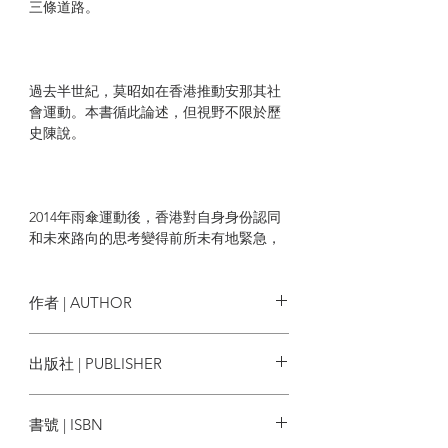
三條道路。
過去半世紀，莫昭如在香港推動安那其社
會運動。本書循此論述，但視野不限於歷
史陳說。
2014年雨傘運動後，香港對自身身份認同
和未來路向的思考變得前所未有地緊急，
可是，一直以來對香港的研究和討論不
多，一旦需要作深刻而廣泛的討論，才發
現話語資源嚴重短缺。
作者 | AUTHOR
楊慧儀
出版社 | PUBLISHER
本書希望：通過追溯莫昭如的安那其藝術
手民出版社
社會運動，說明香港在七十年代開拓出自
書號 | ISBN
成一派的左翼社會運動傳統。這傳統一方
面對抗着以資本主義為基礎的英國殖民主