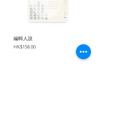
第二章︰二戰後的香港
第三章：革命
第四章：表演就是行動
編輯人說
賣書者言
第五章：亞洲的呐喊
價格
價格
HK$158.00
HK$188.00
第六章：社群藝術
第七章：結論： 香港的第三條道路？
加入購物車
參考書目
相關資料
繼續瀏覽