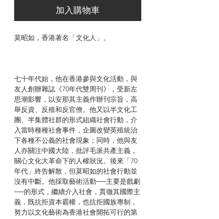
加入購物車
莫昭如，香港著名「文化人」。
七十年代始，他在香港參與文化活動，與
友人創辦雜誌《70年代雙周刊》，受新左
思潮影響，以安那其主義作辦刊宗旨，高
舉反資、反殖和反官僚。他又以半文化工
團、半集體社群的形式組織社會行動，介
入當時種種社會事件，企圖改變英殖統治
下各種不公義的社會現象；同時，他與友
人亦關注中國大陸，批評毛派共產主義，
關心文化大革命下的人權狀況。後來「70
年代」終告解散，但莫昭如的社會行動並
沒有中斷。他採取藝術活動──主要是戲劇
──的形式，繼續介入社會，貫徹其國際主
義，既抗拒資本霸權，也抗拒國族專制，
努力以文化藝術為香港社會開拓可行的第