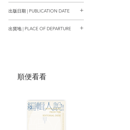
9789881423375
義，同時亦反對毛派共產主義。
出版日期 | PUBLICATION DATE
2019/02
出貨地 | PLACE OF DEPARTURE
本書希望此論述能為相關的香港討論提供
話語資源，開拓新角度，有助其他研究，
香港
以探討雨傘運動後香港本土、親中及對英
殖懷舊等意識形態的產生、流向和互動。
| 目錄 |
順便看看
圖片目錄
第一章：導論