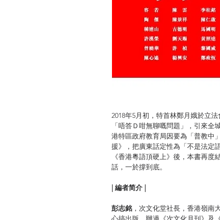
2018年5月初，特首林鄭月娥於
「唔答Ｄ咁無聊嘅問題」，引來全城
港特區政府教育局因要為「普教中
援》，把廣東話定性為「不是法定
《香港粵語頂硬上》後，本書再度
話，一於撐到底。
| 編者简介 |
彭志銘
，次文化堂社長，香港嶺南
心搞出版，辦過《次文化月刊》及