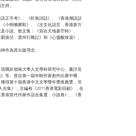
列主持。
俗語正字考》、《旺角詞話》、《香港潮語話
、《小狗懶擦鞋》、《次文化語言．香港新方
畫及小說。散文集：《寫在天地蒼茫時》、
《窮孩兒．貴州行雜記》和《心靈酸辣湯》。
精神作為其出版理念。
，現職於嶺南大學人文學科研究中心。書評見
花》等。曾在第一屆年輕作家創作比賽中獲
，獲得第十屆香港中文文學雙年獎推薦獎，另
人合集》，主編有《2011香港電影回顧》，合
《香港當代作家作品合集選．小說卷》、《香