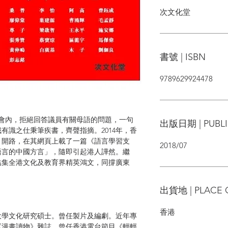
次文化堂
書號 | ISBN
9789629924478
立法會內，拒絕回答議員有關母語的問題，一句
出版日期 | PUBLI
有識之仕秉筆疾書，齊聲指摘。2014年，香
」開路，在其網頁上載了一篇《語言學習支
2018/07
語言的中國方言」，隨即引起港人譁然。繼
結集全港文化及教育界精英鴻文，同撐廣東
出貨地 | PLACE 
香港
大學文化研究碩士。曾任製片及編劇。近年專
《漫畫讀物》雜誌。曾任香港電台節目《輕輕