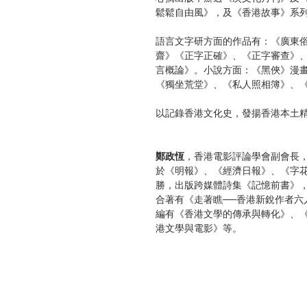
鬆鬆自由風》，及《香港故事》系
語言文字研方面的作品有：《廣東
齋》《正字正確》、《正字審查》
言概論》。小說方面：《黑俠》漫
《獨坐荒堂》、《私人照相簿》、
以記錄香港文化史，發揚香港本土
鄭政恆
，香港電影評論學會副會長
於《明報》、《經濟日報》、《字
勝，出版跨媒體詩集《記憶前書》
合著有《走著瞧──香港新銳作者六
編有《香港文學的傳承與轉化》、
港文學與電影》等。