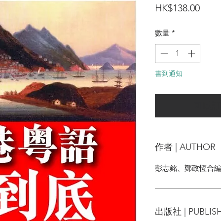
價
HK$138.00
格
數量
*
書到通知
可以訂
作者 | AUTHOR
彭志銘、鄭政恆合
出版社 | PUBLIS