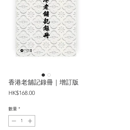
香港老舖記錄冊｜增訂版
價
HK$168.00
格
數量
*