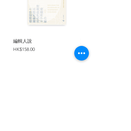
| 作者簡介 |
馬基諾，
生於香港，香港大學文學士及香
港大學經濟碩士，閒時研究香港歴史及本
地文化。2018年開設《香港老舖記錄冊》
編輯人說
賣書者言
專頁，介紹本地老舖及保育老舖蘊含的香
價格
價格
HK$158.00
HK$188.00
港文化。
詹穎宜，
歷史文學士、建築文物保護碩
士，現從事建築保育工作。喜歡漫遊香
港、遊歷世界，欣賞自然風光，細看人文
景觀。感恩能在工作和公餘時間研究歷史
加入購物車
建築和店舖，記錄香港豐富的歷史文化內
涵，守護城市美麗的文化風景。
陳容笙，
現居於香港。資深商業攝影師，
大學時主修攝影，隨後曾任廣告與電影發
行設計師，亦為攝影師替兩本旅遊書拍
攝。工作上浮浮沉沉，早兩年突然開竅，
想做一些事情突破自己，便開始用相機記