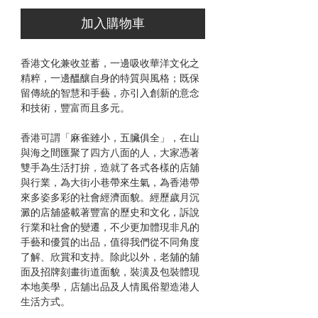
加入購物車
香港文化兼收並蓄，一邊吸收華洋文化之
精粹，一邊醞釀自身的特質與風格；既保
留傳統的智慧和手藝，亦引入創新的意念
和技術，豐富而且多元。
香港可謂「麻雀雖小，五臟俱全」，在山
與海之間匯聚了四方八面的人，大家憑著
雙手為生活打拚，造就了各式各樣的店舖
與行業，為大街小巷帶來生氣，為香港帶
來多姿多彩的社會經濟面貌。經歷歲月沉
澱的店舖盛載著豐富的歷史和文化，訴說
行業和社會的變遷，不少更加體現非凡的
手藝和優質的出品，值得我們從不同角度
了解、欣賞和支持。除此以外，老舖的舖
面及招牌刻畫街道面貌，裝潢及包裝體現
本地美學，店舖出品及人情風俗塑造港人
生活方式。