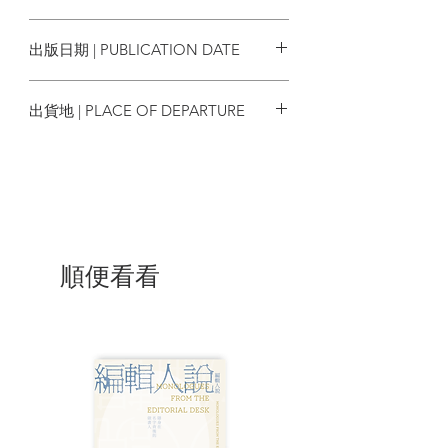
土瓜灣（1959年）永香冰室
9789888820849
中環（1898年）亞民興昌
出版日期 | PUBLICATION DATE
大澳（1957年）茶果財
石硤尾（1958年）長發麵家
2023/11
上環（1960年）光興洋服
出貨地 | PLACE OF DEPARTURE
佐敦（1964年）彌敦粥麵家
旺角（1959年）林記鐵網
香港
深水埗（1948年）聯昌皮號
灣仔（1912年）楊春雷特效涼茶
香港仔（1968年）銀都冰室
上環（1964年）美香村茶莊
上環（1902年）百昌堂
上環（1939年）陳萬合菜種行
順便看看
元朗（1928年）冠珍醬園
堅尼地城（1940年代）杜洪記
油麻地（1904年）恭和堂
中環（1885年）惠記珠寶
柴灣（1963年）神州舊書文玩有限公司
大澳（1920年）鄭祥興蝦醬廠
上環（1920年）隆益茶行