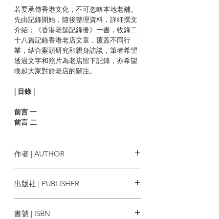
若要承傳香港文化，不可忽略本地老舖。
先由記錄開始，隨後整理資料，詳細撰文
介紹；《香港老舖記錄冊》一書，收錄二
十八篇記錄香港老店文章，覆蓋不同行
業，結合案頭研究和親身訪談，筆者希望
透過文字和照片為老店留下記錄，亦希望
喚起大家對於老店的關注。
| 目錄 |
前言 一
前言 二
上環（1952年）福建茶行
中環 （1928年） 高和皮鞋
作者 | AUTHOR
葵涌（1914年） 班中八和堂
石塘咀（1878年）陳聯馨香莊
馬基諾，詹穎宜，陳容笙，黃文晉，李
出版社 | PUBLISHER
荃灣 （1945年）悅和醬園
佳玻
上環（1950年）瑞記咖啡
亮光文化
堅尼地城（1967年）祥香茶餐廳
書號 | ISBN
上環（1900年）蛇王林