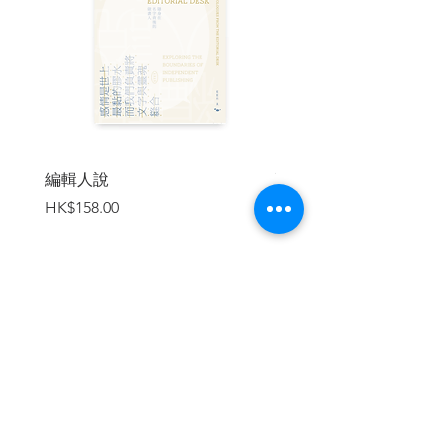
賴慶記棉胎
海安咖啡室
本地飲品
◈ 前言
三不賣
公利真料蔗汁
發椰子香料
祥興茶行
編輯人說
賣書者言
盈豐米蒸酒廠
價格
價格
HK$158.00
HK$188.00
食品製作
◈ 前言
萬利隆臘味家
瑞香園餅家
開源蛋行
加入購物車
樹記腐竹
阿盧涼果屋
特別單元
壹 ◈ 百年老舖走入歷史
廣生號