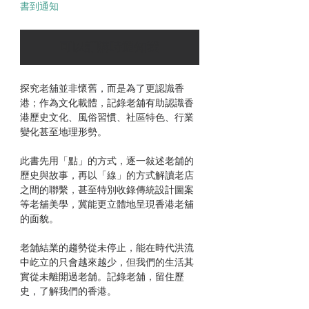
書到通知
可以訂購時通知我
探究老舖並非懷舊，而是為了更認識香
港；作為文化載體，記錄老舖有助認識香
港歷史文化、風俗習慣、社區特色、行業
變化甚至地理形勢。
此書先用「點」的方式，逐一敍述老舖的
歷史與故事，再以「線」的方式解讀老店
之間的聯繫，甚至特別收錄傳統設計圖案
等老舖美學，冀能更立體地呈現香港老舖
的面貌。
老舖結業的趨勢從未停止，能在時代洪流
中屹立的只會越來越少，但我們的生活其
實從未離開過老舖。記錄老舖，留住歷
史，了解我們的香港。