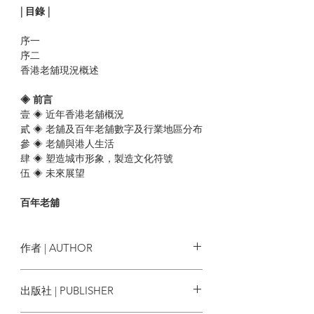
| 目錄 |
序一
序二
香港老舖現況概述
◈ 前言
壹 ◈ 近年香港老舖概況
貳 ◈ 老舖及百年老舖數字及行業地區分布
參 ◈ 老舖與港人生活
肆 ◈ 塑造城巿形象，製造文化符號
伍 ◈ 未來展望
百年老舖
◈ 前言
和盛金行
陳明記粉麵廠
作者 | AUTHOR
李應記鐘錶
蔡同盛
香港老舖記錄冊
出版社 | PUBLISHER
何正岐利刀莊