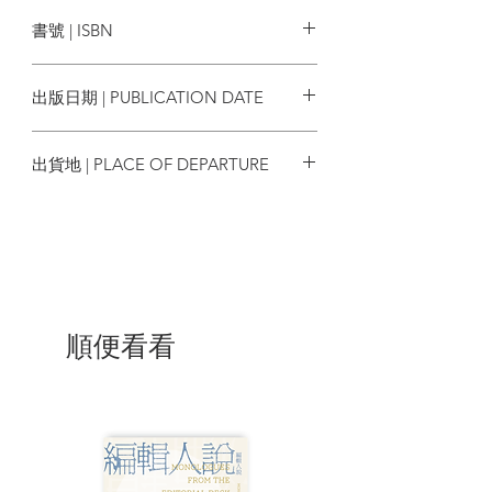
蜂鳥出版
冰廳茶記
書號 | ISBN
◈ 前言
豪華㗎啡茶廳
9789887062981
新華茶餐廳
出版日期 | PUBLICATION DATE
金鳳茶餐廳
大安茶冰廳
2024/12
華樂冰室
出貨地 | PLACE OF DEPARTURE
人手工藝
香港
◈ 前言
合強昌記
愛群理髮
生和隆美術扎作
新時恤屋
協義興繡莊
順便看看
步入歷史
◈ 前言
祥記棧
恒昌象牙
麗宮髮型屋