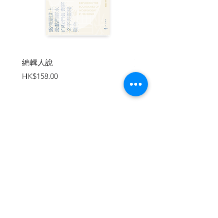
推薦序（二）研究香港所需之視野16
◉ 冼玉儀（香港大學香港人文社會研究所
名譽教授、《穿梭太平洋︰金山夢、華人
出洋與香港的形成》作者）
推薦序（三）左右逢源的跨商和載不動的
編輯人說
賣書者言
香港20
價格
價格
HK$158.00
HK$188.00
◉ 郭慧英（美國約翰斯・霍普金斯大學社
會系副研究教授、《帝國之間、民國之
外：英屬香港與新加坡華人的經濟策略與
「中國」想像（1914-1941）》作者）
推薦序（四）從香港跨商的社會網絡重思
加入購物車
全球資本主義史28
◉ 鄭祖邦（台灣佛光大學社會學系副教
授）
推薦序（五）流動香港：跨商網絡、資本
與亞洲全球化城市之誕生34
◉ 莊嘉穎（新加坡國立大學政治系副教
繼續瀏覽
授）