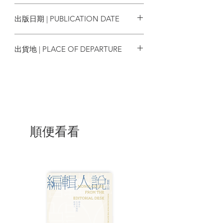
9786269672271
商」精英移民，對內利用美國資源在港建
出版日期 | PUBLICATION DATE
立學校、居所、社區訓練中心，對外幅射
香港影響力，香港由此得到助力，從「第
2024/02/07
三世界」躍升至「第一世界」，甚至進而
出貨地 | PLACE OF DEPARTURE
導引中國融入世界體系。與此同時，美國
經濟影響力亦為此散播，以美國為中心的
台灣
新全球資本主義體系由此得到助力成形。
《香港製造：跨太平洋網絡與全球化
新史》是結合本土政經發展與國際關係、
難得一見的研究力作，是以跨域視野回望
地方故事的典範。
順便看看
| 目錄 |
推薦序（一）跨商與香港——重新思考
「香港模式」12
◉ 王迪安（香港大學香港人文社會研究所
副教授、《香港振翅: 民航業與全球樞紐的
發展 (1933–1998) 》作者）