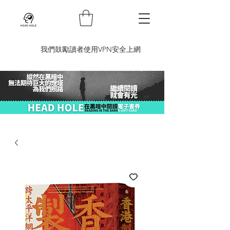
​我們鼓勵讀者使用VPN安全上網