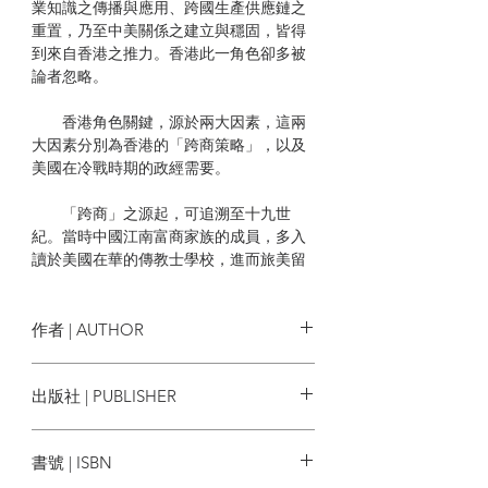
業知識之傳播與應用、跨國生產供應鏈之
重置，乃至中美關係之建立與穩固，皆得
到來自香港之推力。香港此一角色卻多被
論者忽略。
香港角色關鍵，源於兩大因素，這兩
大因素分別為香港的「跨商策略」，以及
美國在冷戰時期的政經需要。
「跨商」之源起，可追溯至十九世
紀。當時中國江南富商家族的成員，多入
讀於美國在華的傳教士學校，進而旅美留
學。四九年中共建政之後，這些中國精英
多南遷於香港，在此地重整事業。他們的
美國教育背景，使之容易從美國相關渠道
作者 | AUTHOR
得到重整事業時必需的資金、知識、情報
乃至銷售網絡。可以說，若不從美國社會
韓墨松 Peter E. Hamilton
出版社 | PUBLISHER
資本(social capital) 角度切入，便將無從透
徹理解香港工業發展史，乃至香港串連中
季風帶
美關係的經過。基於美國在二戰後的政經
書號 | ISBN
需要，同樣南遷至香港的美國在華傳教
士，乃至美國企業與商會，聯同在港「跨