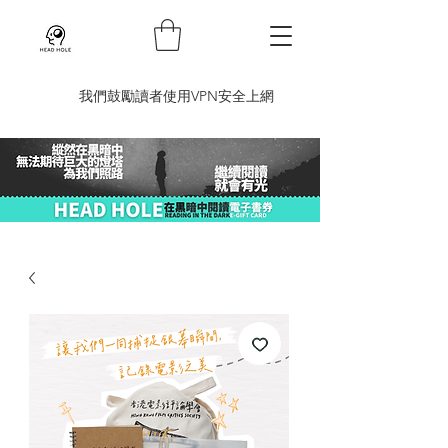
​我們鼓勵讀者使用VPN安全上網