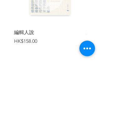
編輯人說
賣書者言
價格
價格
HK$158.00
HK$188.00
加入購物車
繼續瀏覽