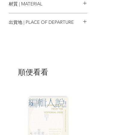
材質 | MATERIAL
旨在團結志同道合的影評人，維護電影評
論的獨立自主性，從文化和藝術的評論角
Option 2: 電影愛好者套裝
Multiple
度推動香港電影，對香港電影的成就作出
‧ 戲票夾 / 尺寸︰25cm x 18.4cm
出貨地 | PLACE OF DEPARTURE
肯定評價。
‧ 觀影筆記 / 尺寸︰14.5cm x 21cm
‧ 原子筆
香港
本會於每年年初均舉行香港電影評論學會
大獎評選大會透過理性的交流和討論，表
Option 3: 三十周年紀念品套裝
揚香港電影及電影工作者的成就。從1995
‧ 戲票夾 / 尺寸︰25cm x 18.4cm
年舉辦第一屆開始，一直未有間斷。近年
‧ 觀影筆記 / 尺寸︰14.5cm x 21cm
更致力舉辦不同活動推廣電影文化，如
‧ 紀念原子筆
「影評人之選」放映節目及「從一口戲開
順便看看
‧ Tote Bag / 尺寸︰35cm x 30cm x 6cm
始」影評基礎研習計劃等。
‧ 套裝為紙盒裝 / 尺寸︰27cm x 21cm
x 6cm