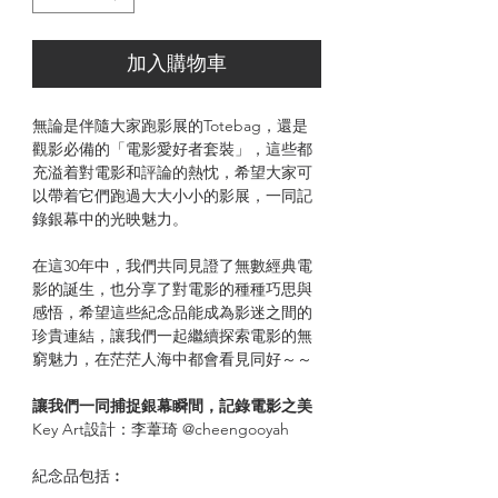
加入購物車
無論是伴隨大家跑影展的Totebag，還是
觀影必備的「電影愛好者套裝」，這些都
充溢着對電影和評論的熱忱，希望大家可
以帶着它們跑過大大小小的影展，一同記
錄銀幕中的光映魅力。
在這30年中，我們共同見證了無數經典電
影的誕生，也分享了對電影的種種巧思與
感悟，希望這些紀念品能成為影迷之間的
珍貴連結，讓我們一起繼續探索電影的無
窮魅力，在茫茫人海中都會看見同好～～
讓我們一同捕捉銀幕瞬間，記錄電影之美
Key Art設計：李葦琦 @cheengooyah
紀念品包括︰