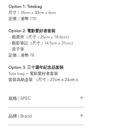
Option 1:
Totebag
尺寸︰35cm x 30cm x 6cm
定價：港幣 110
Option 2: 電影愛好者套裝
‧ 戲票夾（尺寸︰25cm x 18.4cm）
‧ 觀影筆記（尺寸︰14.5cm x 21cm）
‧ 原子筆
定價：港幣 78
Option 3: 三十週年紀念品套裝
Tote bag + 電影愛好者套裝
套裝為紙盒裝 （尺寸︰27cm x 21cm x
6cm）
定價：港幣 168
規格 | SPEC
| 香港電影評論學會 |
Option 1:
Totebag
品牌 | Brand
香港電影評論學會於1995年3月正式成立，
尺寸︰35cm x 30cm x 6cm
為香港首個由影評人組成的文化組織，亦
款式：手抽及斜孭兩用
香港電影評論學會
為國際影評人聯盟(FIPRESCI)成員之一，
質地：麻質