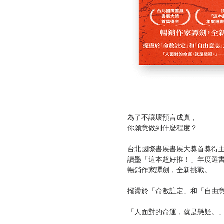
為了不讓壞預言成真，
你願意做到什麼程度？
台北國際書展書展大獎首獎得
讀墨「這本超好推！」年度選書T
暢銷作家譚劍，全新挑戰。
擺盪於「命數註定」和「自由意
「人面對的命運，就是懸疑。」