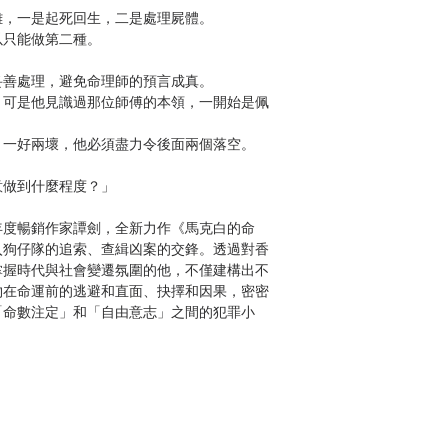
，一是起死回生，二是處理屍體。
只能做第二種。
善處理，避免命理師的預言成真。
可是他見識過那位師傅的本領，一開始是佩
一好兩壞，他必須盡力令後面兩個落空。
做到什麼程度？」
度暢銷作家譚劍，全新力作《馬克白的命
入狗仔隊的追索、查緝凶案的交鋒。透過對香
掌握時代與社會變遷氛圍的他，不僅建構出不
物在命運前的逃避和直面、抉擇和因果，密密
「命數注定」和「自由意志」之間的犯罪小