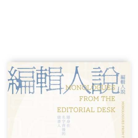
把屍體埋在院子裡、丟進河流或湖泊，或者丟
香港有約四成面積是郊野公園，從市區開車到
間緊急，他找不到工具，也不想弄到全身上下
讓野狗或野豬完成後續清理。
處理，避免師傅的預言成真。
是他見識過那位師傅的預言多次成真，而且是
佩服，現在卻覺得毛骨悚然。
好兩壞，他必須盡力令後面兩個落空。
usly wild”——
出自《香港電影王國：娛樂的藝