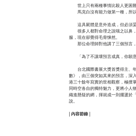
世上只有兩種事情比殺人更困難
馬克白沒有能力做第一種，所以
這具屍體是意外造成，但必須妥
很多人都對命理之說嗤之以鼻，
服，現在卻覺得毛骨悚然。
那位命理師對他講了三個預言，
「為了不讓壞預言成真，你願意
台北國際書展大獎首獎得主、年
數》，由三個突如其來的預言，深
港三十餘年寫實的世相觀察，極擅
同時空各自的獨特魅力，更將小人
織進懸疑的網，揮就成一則擺盪於
說。
| 內容節錄 |
命數