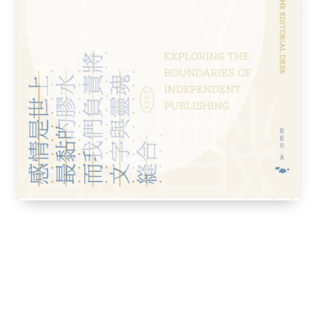
ma and the Art of Entertainment）
電視，不管是節目或新聞，都充斥大量謊言。
括仇恨、歧視、恐懼。
耳相傳。
思考能力，才有機會撥開謊言的雲霧，找到真