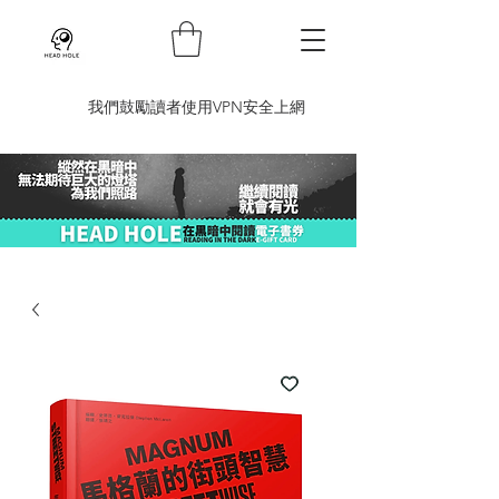
​我們鼓勵讀者使用VPN安全上網