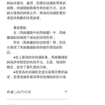
師如何看待、處理、回應街頭攝影帶來的
挑戰，持續開創觀看世界的新方式。這本
細火慢熬的經典之作，將為街頭攝影愛好
者提供無數的珍貴啟發。
書籍重點
在《馬格蘭眼中的馬格蘭》中，馬格
蘭攝影師展開了彼此的深情對視；
而在《馬格蘭的街頭智慧》裡，則充
分展現了馬格蘭攝影師與都市環境的對
話。
●史上最強的街拍攝影集，馬格蘭攝影
師為所有類型的街拍手法、主題、地域和
概念，提供了最扎實的示範。
●首度為街頭攝影史提出架構完整的論
述，並透過擁有最深厚街拍傳統的四大城
市，看見街拍概念的形成如何與地方特性
緊密連結。
●本書精采的論述與高超的影像選輯，
作者 | AUTHOR
讓我們再次認識馬格蘭深不見底的影像寶
藏。
史蒂芬‧麥克拉倫 Stephen McLaren