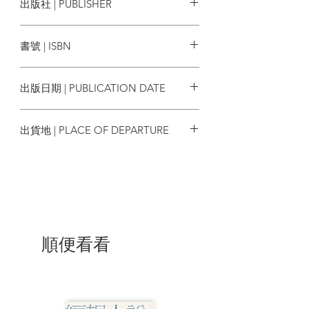
出版社 | PUBLISHER
●本書全面定義了何謂街拍藝術，是攝
影愛好者不可或缺的街拍聖經。
大石國際文化
書號 | ISBN
推薦語
4718009463219
「在《業餘攝影師》雜誌辦公室傳閱
出版日期 | PUBLICATION DATE
的攝影書這麼多，這一本肯定是大家公認
的聖經。身為街頭攝影的愛好者，我已經
2024/06/28
很久沒有看過比這本更好的書。」－－
出貨地 | PLACE OF DEPARTURE
《業餘攝影師》雜誌（Amateur
Photographer）
香港
「本書訊息含量高，視覺吸引力強，
讀起來令人熱血沸騰。這本分量龐大的巨
著闡明了許多街頭攝影大師的作品精
髓。」－－創意評論網（Creative
Review）
順便看看
「本書雖然以影像為主，但文字介紹
讓我們深入看見了書中攝影師採取的作
法。讀者就像參加了一趟街頭攝影歷史導
覽，同時看見了世界上很多地方。」－－