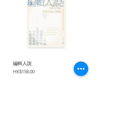
《皇家攝影學會會刊》（Royal
Photographic Society Journal）
「讓我們了解街頭攝影的行為如何被
不斷地重新定義。」－－《美學》雜誌
（Aesthetica）
「這本書把馬格蘭的壓箱寶翻了出
來，讓我們看見卡蒂埃－布列松、布魯斯‧
吉爾登和克里斯多夫‧安德森等攝影師無與
編輯人說
賣書者言
倫比的作品。」－－ Monocle雜誌
價格
價格
HK$158.00
HK$188.00
「史上最強的街拍作品集，橫跨所有
類型的街拍主題、地域和概念，從隨興鬆
散的快拍，到清晰銳利的黑白肖像。」－
－史塔夫科技（Stuff）雜誌
加入購物車
「細細品味馬格蘭如何從卡蒂埃－布
列松的決定性瞬間，把街拍精神一路往前
發展。」－－《觀察家報》（Observer）