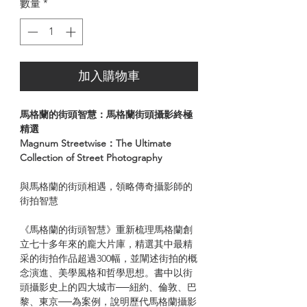
數量
*
加入購物車
馬格蘭的街頭智慧：馬格蘭街頭攝影終極
精選
Magnum Streetwise：The Ultimate
Collection of Street Photography
與馬格蘭的街頭相遇，領略傳奇攝影師的
街拍智慧
《馬格蘭的街頭智慧》重新梳理馬格蘭創
立七十多年來的龐大片庫，精選其中最精
采的街拍作品超過300幅，並闡述街拍的概
念演進、美學風格和哲學思想。書中以街
頭攝影史上的四大城市──紐約、倫敦、巴
黎、東京──為案例，說明歷代馬格蘭攝影