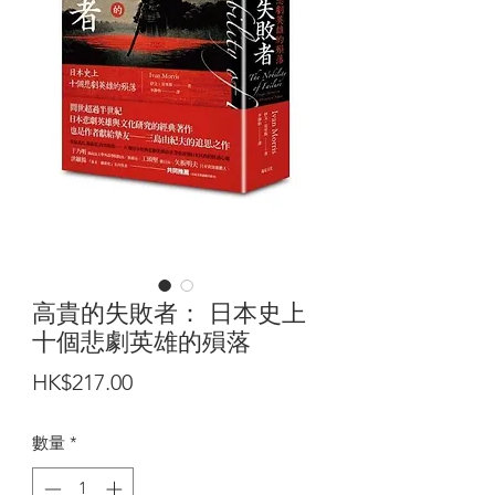
高貴的失敗者： 日本史上
十個悲劇英雄的殞落
價
HK$217.00
格
數量
*