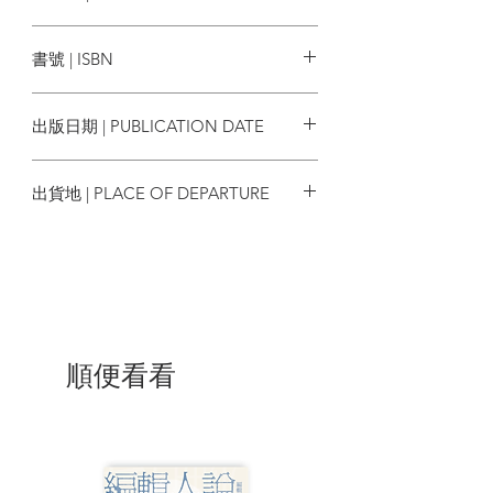
的堅定意志，無論是戰死沙場、處決受
遠足文化
死、放逐而終，或是極富戲劇性的自盡，
書號 | ISBN
這些人都坦然接受潰敗的命運，並在後人
心目中獲得崇高地位，榮登英雄殿堂。
9789865081515
出版日期 | PUBLICATION DATE
這樣的情懷，也為二戰時的日本帶來
影響，當時出現了一支充滿傳奇色彩的神
2022/09/07
風特攻隊，這些壯士即便自知無法撼動戰
出貨地 | PLACE OF DEPARTURE
爭大局，卻仍然為了國家大義而從容赴
死，莫里斯同樣做了深刻的心理描繪與分
台灣
析，並收錄書中，成為第十個主題。
日本「悲劇英雄」的生命拋物線：
「忠心投效於無望的戰鬥、得到最初
的成就，
卻遭遇慘烈的失敗，並勇敢而尊貴的
順便看看
死亡。」
伊文．莫里斯同時也是三島由紀夫的
好友，而本書更是被視為在三島由紀夫切
腹後，分析日本自殺與英雄文化脈絡最重