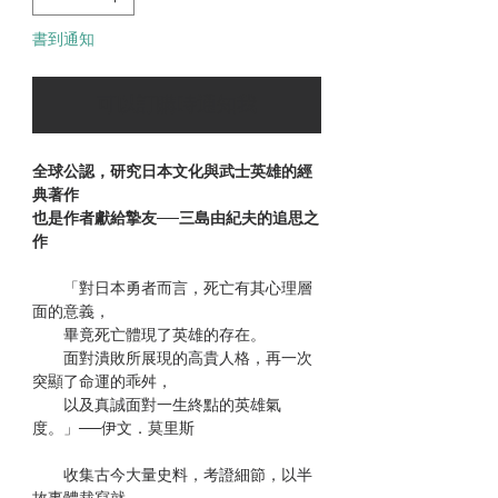
書到通知
可以訂購時通知我
全球公認，研究日本文化與武士英雄的經
典著作
也是作者獻給摯友──三島由紀夫的追思之
作
「對日本勇者而言，死亡有其心理層
面的意義，
畢竟死亡體現了英雄的存在。
面對潰敗所展現的高貴人格，再一次
突顯了命運的乖舛，
以及真誠面對一生終點的英雄氣
度。」──伊文．莫里斯
收集古今大量史料，考證細節，以半
故事體裁寫就，