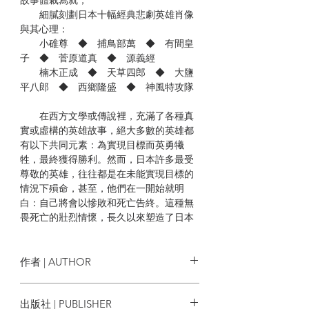
細膩刻劃日本十幅經典悲劇英雄肖像
與其心理：
小碓尊 ◆ 捕鳥部萬 ◆ 有間皇
子 ◆ 菅原道真 ◆ 源義經
楠木正成 ◆ 天草四郎 ◆ 大鹽
平八郎 ◆ 西鄉隆盛 ◆ 神風特攻隊
在西方文學或傳說裡，充滿了各種真
實或虛構的英雄故事，絕大多數的英雄都
有以下共同元素：為實現目標而英勇犧
牲，最終獲得勝利。然而，日本許多最受
尊敬的英雄，往往都是在未能實現目標的
情況下殞命，甚至，他們在一開始就明
白：自己將會以慘敗和死亡告終。這種無
畏死亡的壯烈情懷，長久以來塑造了日本
的個人和社會集體意識。
本書作者伊文．莫里斯是研究日本歷
作者 | AUTHOR
史與文化的重要學者，他以九個歷史人物
的生死為題，如菅原道真、源義經、西鄉
伊文．莫里斯 Ivan Morris
出版社 | PUBLISHER
隆盛等人，刻劃這些悲劇英雄在面對死亡