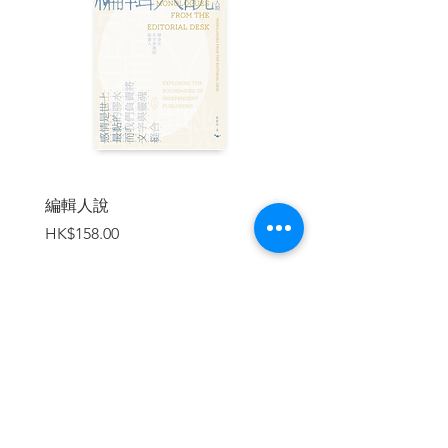
要的參考著作。莫里斯以細膩筆觸、動人
且充滿故事性的敘事，加之大量第一手史
料、當代文件、詩歌、文學作品等等，並
引用許多英雄書寫的詩句、日記，描繪還
原出十幅日本悲劇英雄的經典肖像，帶領
讀者深入日本民族的內在世界，了解那些
長久以來支持著日本人心靈的重要基石。
「那些無法返家的英雄，在澈底的努
力之後，得嘗苦果。」
編輯人說
賣書者言
「日本武士英雄深知，不管他贏得多
價格
價格
HK$158.00
HK$188.00
少戰鬥、多少勳章，人生最終必然以悲劇
落幕。」
「英雄必須為高貴的生命終點做好準
備。最終面對命運的那一刻，將是生命中
最重要的篇章。」
──伊文．莫里斯
加入購物車
| 目錄 |
推薦序──茱麗葉．溫特斯．卡本特
獻詞與致謝