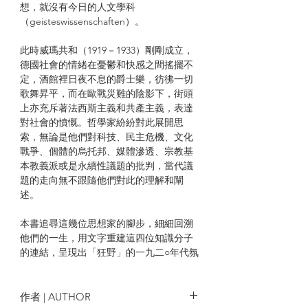
想，就沒有今日的人文學科
（geisteswissenschaften）。
此時威瑪共和（1919－1933）剛剛成立，
德國社會的情緒在憂鬱和快感之間搖擺不
定，酒館裡日夜不息的爵士樂，彷彿一切
歌舞昇平，而在歐戰災難的陰影下，街頭
上亦充斥著法西斯主義和共產主義，表達
對社會的憤慨。哲學家紛紛對此展開思
索，無論是他們對科技、民主危機、文化
戰爭、個體的烏托邦、媒體滲透、宗教基
本教義派或是永續性議題的批判，當代議
題的走向無不跟隨他們對此的理解和闡
述。
本書追尋這幾位思想家的腳步，細細回溯
他們的一生，用文字重建這四位知識分子
的連結，呈現出「狂野」的一九二○年代氛
圍。讀者將會在奧地利的鄉村學校聽維根
斯坦講課、和班雅明一起漫步於巴黎的拱
廊街之下，和海德格一起側耳聆聽南德黑
作者 | AUTHOR