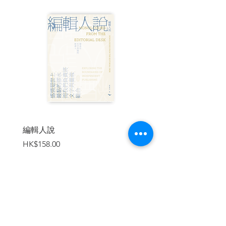
斯坦進行了財務自殺，編制外講師海德格
放棄了他的信仰，卡西勒先生在電車上捕
捉了他的頓悟。］
怎麼辦？—避難所—關鍵的日子—浪漫主
義的論題—新的自我意識—逃走
蛻變—倫理的行動—別無所求的不幸
懷胎—側翼無防備—無直觀的世界—原初
科學家—沒有不在場的理由—新的國度—
忠於事件
德國的美德—不受歡迎—電車上的靈感
III. 語言——一九一九至一九二○年
編輯人說
賣書者言
［維根斯坦在風暴中現身，海德格體驗到
價格
價格
HK$158.00
HK$188.00
完整的真理，卡西勒尋找他的形式，班雅
明翻譯上帝。］
用圖像表達—維也納的橋樑—精準的詩意
—逆風而行—在海牙的三個點—事實的圖
像—理髮師—梯子上的羅素—為什麼這個
世界不存在
加入購物車
洪流之下—模糊的視線—一起孤獨—兩個
怪人—先於周遭世界—真實性的透顯