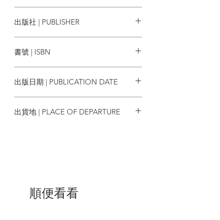
森林小木屋旁的杉樹呼號，以及和卡西勒
一起往來於柏林與漢堡之間。
沃弗朗‧艾倫伯格Wolfram Eilenberger
出版社 | PUBLISHER
回首這一路，哲學家們論及婚嫁、埋葬愛
商周出版
情、吞雲吐霧……但最重要的是，這些都
書號 | ISBN
攸關我們對於「存在」的大哉問，特別是
生而為人的定義，四位哲學家都各自給出
9789864779192
了不同的解答。
出版日期 | PUBLICATION DATE
2020/09/30
出貨地 | PLACE OF DEPARTURE
| 目錄 |
台灣
I. 序幕——魔法師們
上帝來了—攻頂者—從容不迫
達佛斯神話—人的問題—沒有根基—兩種
想像—面臨選擇
班雅明在哪裡？—寧可失敗—我的人生需
要一個目標嗎？—一人共和國
順便看看
II. 跳躍——一九一九年
［博士班雅明逃離了他的父親，少尉維根