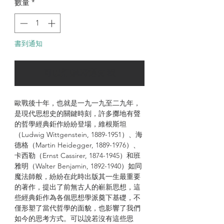
數量
*
書到通知
可以訂購時通知我
歐戰後十年，也就是一九一九至二九年，
是現代思想史的關鍵時刻，許多擲地有聲
的哲學經典鉅作紛紛登場，維根斯坦
（Ludwig Wittgenstein, 1889-1951）、海
德格（Martin Heidegger, 1889-1976）、
卡西勒（Ernst Cassirer, 1874-1945）和班
雅明（Walter Benjamin, 1892-1940）如同
魔法師般，紛紛在此時出版其一生最重要
的著作，提出了前無古人的嶄新思想，這
些經典鉅作為各個思想學派奠下基礎，不
僅形塑了當代哲學的面貌，也影響了我們
如今的思考方式。可以說若沒有這些思