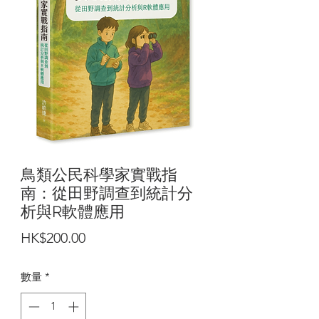
鳥類公民科學家實戰指
南：從田野調查到統計分
析與R軟體應用
價
HK$200.00
格
數量
*