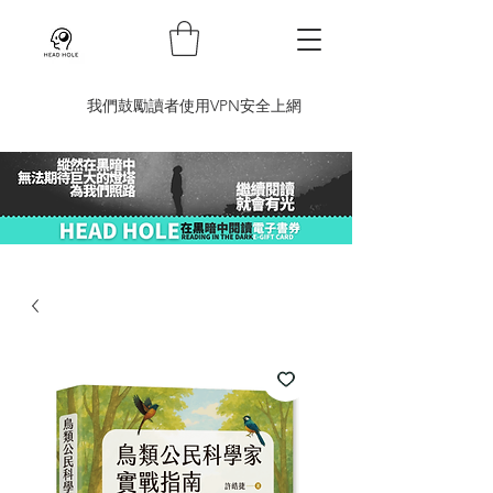
​我們鼓勵讀者使用VPN安全上網