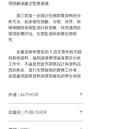
理與解讀建立堅實基礎。
第三部進一步探討生物群聚資料的分
析方法，如多樣性指數、分類、排序、矩
陣相關與長期監測分析策略，特別適用於
環境影響評估、生態監測與群聚生態研
究。
全書並附有豐富的 R 語言實作程式碼
與範例資料，協助讀者將理論落實於分析
工作中。不論是想提升調查設計與資料品
質的鳥友、進行生態檢核的實務工作者，
或需處理調查資料與撰寫報告的學生與研
究者，本書皆為不可或缺的實用工具。
本書特色
作者 | AUTHOR
★ 這是一本專為鳥友、生態從業人員
許皓捷
出版社 | PUBLISHER
與研究者打造的實用工具書。從鳥類調查
方法與誤差控管，到統計分析與 R 語言應
許皓捷
用，循序漸進引導讀者從田野實務走向數