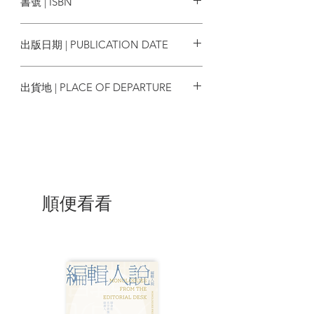
書號 | ISBN
據詮釋，為鳥類公民科學提供全方位指
引。
9786260143794
出版日期 | PUBLICATION DATE
| 目錄 |
2025/08
目錄
出貨地 | PLACE OF DEPARTURE
序
台灣
▍第一部 鳥類調查
第一章 常見調查方法
1.1 穿越線調查法
1.2 定點計數法
1.3 群集計數法
1.4 地區搜尋法
順便看看
1.5 霧網捕捉法
1.6 時間種類計數法
1.7 回播調查法
1.8 領域描圖法
1.9 其它調查方法
1.10 調查方法的選擇
第二章 距離取樣法