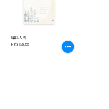
2.1 距離的影響
2.2 個體密度估算
2.2.1 估算原理
2.2.2 距離的記錄
2.2.3 有效帶寬
2.3 穿越線調查法
2.3.1 穿越線的空間設置
編輯人說
賣書者言
2.3.2 在穿越線上的前進速度
價格
價格
HK$158.00
HK$188.00
2.3.3 如何在穿越線上估算鳥類距離
2.4 定點計數法
2.4.1 樣點的空間配置
2.4.2 在樣點的停留時間
2.4.3 如何在定點上估算鳥類距離
2.5 選擇合適的方法
加入購物車
第三章 調查的誤差
3.1 誤差來源
3.1.1 人為因素
3.1.2 外在因素
3.2 標準化調查方法
3.3 調查的一般原則