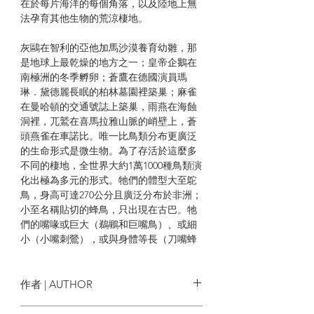
在於每片海洋的每個角落，以及陸地上無
法孕育其他生物的荒涼棲地。
灰鷗在智利的亞他加馬沙漠養育幼雛，那
是地球上最乾燥的地方之一；皇帝企鵝在
南極洲的冬季孵卵；蒼鷹在德國演員瑪
琳．黛德麗長眠的柏林墓園裡築巢；麻雀
在曼哈頓的交通號誌上築巢，雨燕在海蝕
洞裡，兀鷲在喜馬拉雅山脈的峭壁上，蒼
頭燕雀在車諾比。唯一比鳥類分布更廣泛
的生命形式是微生物。為了存活於這麼多
不同的棲地，全世界大約1萬1000種鳥類演
化出極為多元的形式。牠們的體型大至鴕
鳥，身高可達270公分且廣泛分布於非洲；
小至名稱貼切的蜂鳥，只出現在古巴。牠
們的嘴喙或巨大（鵜鶘和巨嘴鳥）、或細
小（小嘴刺鶯），或與身體等長（刀嘴蜂
鳥）。
| 內容節錄 |
作者 | AUTHOR
第一章
National Geographic