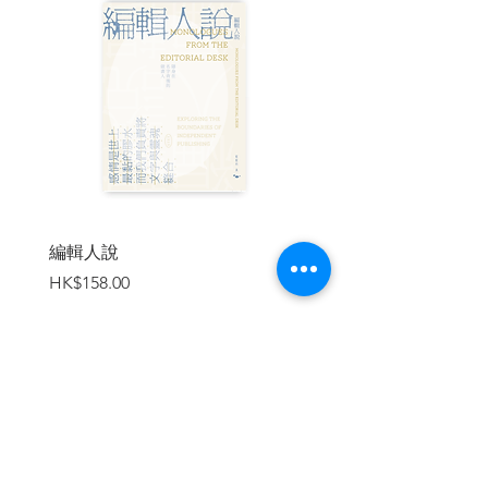
在於每片海洋的每個角落，以及陸地上無
法孕育其他生物的荒涼棲地。
灰鷗在智利的亞他加馬沙漠養育幼雛，那
是地球上最乾燥的地方之一；皇帝企鵝在
南極洲的冬季孵卵；蒼鷹在德國演員瑪
琳．黛德麗長眠的柏林墓園裡築巢；麻雀
在曼哈頓的交通號誌上築巢，雨燕在海蝕
洞裡，兀鷲在喜馬拉雅山脈的峭壁上，蒼
頭燕雀在車諾比。唯一比鳥類分布更廣泛
的生命形式是微生物。為了存活於這麼多
不同的棲地，全世界大約1萬1000種鳥類演
編輯人說
賣書者言
化出極為多元的形式。牠們的體型大至鴕
價格
價格
HK$158.00
HK$188.00
鳥，身高可達270公分且廣泛分布於非洲；
小至名稱貼切的蜂鳥，只出現在古巴。牠
們的嘴喙或巨大（鵜鶘和巨嘴鳥）、或細
小（小嘴刺鶯），或與身體等長（刀嘴蜂
鳥）。
加入購物車
有些鳥類比花朵更豔麗，例如美國德州的
麗色彩鵐、南亞的古德氏藍喉太陽鳥，以
及澳洲的彩虹吸蜜鸚鵡。有些則是幾乎無