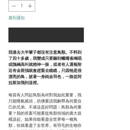
書到通知
可以訂購時通知我
我過去大半輩子都沒有注意鳥類。不料到
了四十多歲，我變成只要聽到蠟嘴雀鳴唱
或鵖鵐高叫就精神一振，或者有人通報附
近有金斑鴴就會趕緊去瞧瞧，只因牠是很
漂亮的鳥，披著一身純金羽色，一路從阿
拉斯加飛到這裡。
每當有人問起鳥類為何對我如此重要，我
只能嘆氣搖頭，彷彿要請我解釋為何愛自
己的兄弟。不過這是好問題：鳥類為何重
要？我的答案可能要從鳥類領域的廣大規
模談起。如果你能看盡全世界每一種鳥
類，你就看盡了全世界。有羽毛的生物存