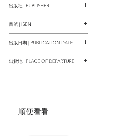
出版社 | PUBLISHER
鳥類的世界
大石國際文化
鳥類為何重要
書號 | ISBN
牠們不只對環境有益，也對我們的心靈有
益。
4718009463660
出版日期 | PUBLICATION DATE
撰文：強納森．法蘭岑 Jonathan Franzen
2025/06/20
我過去大半輩子都沒有注意鳥類。不料到
出貨地 | PLACE OF DEPARTURE
了四十多歲，我變成只要聽到蠟嘴雀鳴唱
或鵖鵐高叫就精神一振，或者有人通報附
香港
近有金斑鴴就會趕緊去瞧瞧，只因牠是很
漂亮的鳥，披著一身純金羽色，一路從阿
拉斯加飛到這裡。
每當有人問起鳥類為何對我如此重要，我
只能嘆氣搖頭，彷彿要請我解釋為何愛自
順便看看
己的兄弟。不過這是好問題：鳥類為何重
要？我的答案可能要從鳥類領域的廣大規
模談起。如果你能看盡全世界每一種鳥
類，你就看盡了全世界。有羽毛的生物存