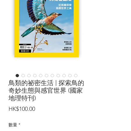
鳥類的祕密生活 | 探索鳥的
奇妙生態與感官世界 (國家
地理特刊)
價
HK$100.00
格
數量
*