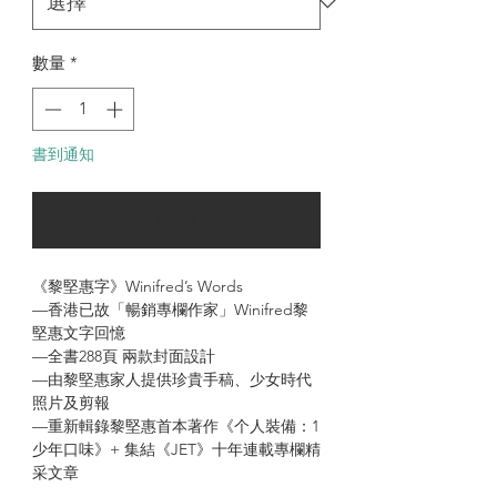
數量
*
書到通知
可以訂購時通知我
《黎堅惠字》Winifred’s Words
—香港已故「暢銷專欄作家」Winifred黎
堅惠文字回憶
—全書288頁 兩款封面設計
—由黎堅惠家人提供珍貴手稿、少女時代
照片及剪報
—重新輯錄黎堅惠首本著作《个人裝備：1
少年口味》+ 集結《JET》十年連載專欄精
采文章