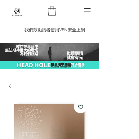
​我們鼓勵讀者使用VPN安全上網