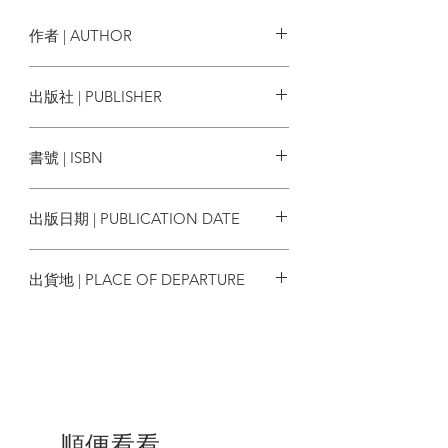
有一子。
2014年3月11日、因乳癌惡化病逝，終年四
作者 | AUTHOR
十五歲。
黎堅惠
出版社 | PUBLISHER
Fromthecaptain Limited
書號 | ISBN
9789887623311
出版日期 | PUBLICATION DATE
2024/04/03
出貨地 | PLACE OF DEPARTURE
香港
順便看看