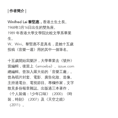
| 作者簡介 |
Winifred Lai 黎堅惠，
香港土生土長。
1968年3月16日出生的雙魚座。
1989 年香港大學文學院比較文學系畢業
生。
W、Wini。黎堅惠不是真名，是她十五歲
投稿《音樂一週》用的其中一個筆名。
十五歲開始寫樂評，大學畢業去《號外》
當編輯，後當上《amoeba》、izzue.com
總編輯。曾加入羅大佑的「音樂工廠」。
曾為唱片封套、電影、廣告化妝、造像。
主持過電台、電視節目。專欄作家，文字
散見多份報章雜誌。出版過三本著作，
《个人裝備：1少年口味》（2000）《時
裝，時刻》（2007）及《天空之鏡》
（2011）。
曾跟攝影師 Sam Wong 結婚，後離異，育