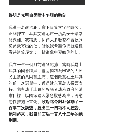
黎明是光明自黑暗中乍現的時刻
我是一名政治犯，寫下這篇文字的時候，
正關押在土耳其艾迪尼市一所高安全級別
監獄裡。我猜想，你們大多數都不曾收到
從監獄寄出的信，所以我希望你們就這樣
看待這篇序文：一封從獄中寫給你的信。
我在一年十個月前遭到逮捕，當時我是土
耳其的國會議員，也是簡稱為HDP的人民
民主黨的共同黨主席，這個政黨在土耳其
的前一次選舉中，獲得近六百萬人投票支
持。我與成千上萬的異議者成為政府的清
肅目標，以國家進入緊急狀態為由，將懲
罰性措施正常化。
政府迄今對我發動了一
百零二次調查，提出三十四項不同控告。
總和起來，我目前面臨一百八十三年的總
刑期。