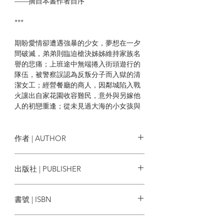
——摘自本書作者自序
***
期盼愛情卻遭遇強暴的少女，夢想在一夕
間破滅，弟弟則臨迫槍決姊姊維持家族名
譽的悲痛；上班途中無端捲入街頭遊行的
隊伍，被警察誤認為反叛分子而入獄的清
潔女工；經營餐廳的商人，因鄰城陷入戰
火讓出自家花園收容難民，意外與另嫁他
人的初戀重逢；從未見過大海的小女孩與
媽媽為了逃離敘利亞，登上一艘塞滿人的
小船……
作者 | AUTHOR
這不是一份政治傳單，而是一本短篇故事
集，訴說中東普通百姓的普通生活，透過
塞拉哈汀・德米塔斯 Selahattin
出版社 | PUBLISHER
同理心與溫柔的機智，映現人們的希望與
Demirtaş
恐懼。
南方家園
書號 | ISBN
本書特色
9789869772280