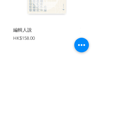
清潔女工娜珊
不是你想的那樣
問候那雙黑眼睛
致監獄信件審查委員會
美人魚
編輯人說
賣書者言
阿勒坡烤肉
價格
價格
HK$158.00
HK$188.00
阿蘇嫚，看妳做的好事！
算舊帳
像歷史一樣孤獨
燦爛的結局
附註
加入購物車
| 內容節錄 |
阿勒坡烤肉
「看來我錯了，人生相當漫長……」
這次事件有任何不尋常之處嗎？我不覺
繼續瀏覽
得。在中東，這不過是普通的一天，一顆
炸彈或一件炸彈背心在某處引爆，留下數