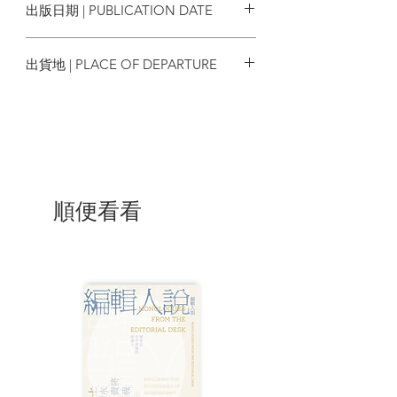
出版日期 | PUBLICATION DATE
★致力提倡和平、企盼透過民主尋求
社會正義，被稱為「土耳其歐巴馬」、
2020/03/30
「新時代的哈維爾」，卻遭判183年牢刑的
出貨地 | PLACE OF DEPARTURE
土耳其總統候選人，在獄中寫下的十二則
中東日常生活故事
台灣
★土耳其銷售超過23萬冊，版權售出
13國！
★莎拉．潔西卡．派克（Sarah
Jessica Parker）熱烈推薦
順便看看
★國際媒體、出版社、選書俱樂部盛
讚
| 目錄 |
序
作者序
骨子裡的男人
雪荷