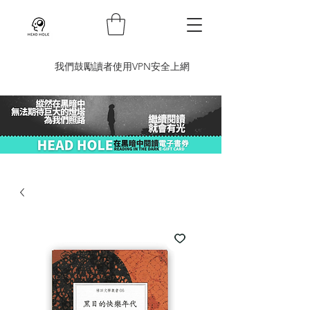
​我們鼓勵讀者使用VPN安全上網