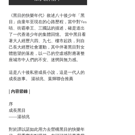
《黑目的快樂年代》敘述八十後少年「黑
目」由童年至現在的心路歷程，當中對Yes
咭、街霸拳王、三國誌的描述，確是道出
了一代香港少年的集體回憶。 當中黑目看
著大人經歷六四、九七、樓市起跌，到自
己長大經歷社會運動，其中伴著黑目對女
體慾望的落差，以一己的空虛感對應著整
座城市中人們的不安、迷惘與無力感。
這是八十後私密成長小說，這是一代人的
成長故事。 湯禎兆、葉輝聯合推薦
| 內容節錄 |
序
成長黑目
——湯禎兆
對於譚以諾如此用力去營構黑目的快樂年