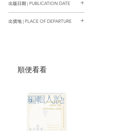
出版日期 | PUBLICATION DATE
至運動中感認的內在啟 悟，以及後來推開
性事門和迎上遊行潮所附隨而 來的浪襲，
2011/11
恰好提供了上佳的人格塑造歷練場。 而且
出貨地 | PLACE OF DEPARTURE
正如米高。棉登 (Michael Minden) 在《德
國成長小說》(The German
香港
Bildungsroman) 所云，一般人認為由少年
到成人的「成長」歷程是線性的，但其實
在「成長小說」的範疇中乃是循環的。小
說中所發生的事情雖有先後之別，但其對
主人翁的刺激卻不一定可以大小的定式衡
量，甚或乃不斷透過複調的迴旋建構，從
順便看看
而逐步展陳人物的全面成長面貌來。
此所以在《黑目的快樂年代》中，我們不
難發展一些幾近模式化的「成長小說」敘
述結構，例如性經驗往往是導引主人翁邁
向成熟的門檻標誌，即使謹小慎微的相關
事件，通常在敘述中被均刻意強調誇飾，
由是而牽引出背後的震撼效。黑目先於舞
會中初嚐體味的交流，再於家庭聚會中通
過表姐感受溫柔的胸撫，然後乘年初一溜