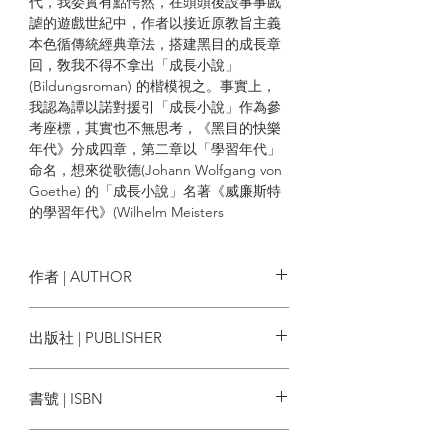
代，我委實有點愕然，在頭頭後設事事戲
謔的遊戲世紀中，作者以接近原教旨主義
本色循傳統經典章法，搭建黑目的成長章
回，敎我不得不拿出「成長小說」
(Bildungsroman) 的楷模視之。事實上，
我認為譚以諾對援引「成長小說」作為參
考座標，其實也不無思考，《黑目的快樂
年代》分成四章，第二章以「學習年代」
命名，想來從歌德(Johann Wolfgang von
Goethe) 的「成長小說」名著《威廉斯特
的學習年代》(Wilhelm Meisters
Lehrjahre)得來的啟示也流露若干蛛絲馬
跡。
作者 | AUTHOR
傳統上「成長小說」也不無分野，
Bildungsroman 早期偏重了主人翁人格的
譚以諾
出版社 | PUBLISHER
「內在塑造」，後期逐漸流向主人翁與社
會碰撞中激發出的經驗衝擊，「外在塑
川漓社
造」的成分日益加強。
書號 | ISBN
Entwicklungsroman 則傾向著重主人翁的
全面成長， 而不僅局限在人格塑造方面的
9789881965080
描劃。以上的成 規出發，黑目從遊戲機乃