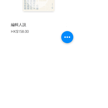
進女伴別無旁人的家中偷試禁果，還有對
AV的迷
戀沉溺。連篇累牘的性事回想，固然屬作
為黑目的少男好奇性心事，同時也是一直
編輯人說
賣書者言
處於重重壓抑的現實及心理空間的宣洩寫
價格
價格
HK$158.00
HK$188.00
照。然而當進入第三章「實戰年代」，作
者故意加插一段隨時惹來女性主義者圍攻
的遊行示威後一夜情情節，那麼原先的性
啓蒙鋪排便產生複調的變奏了，開始起循
環往復的作用。黑目與長腿少女的一夜偶
遇，作者處理得小心奕奕，為求不致冒犯
加入購物車
社運中人，文本故意突出長腿少女的非社
運常客身份，從而與黑目自身所處的窘境
加以並行對照。此所以在「實戰年代」
中，一切的參與其實也不無浪漫虛空的成
分，而這一點主人翁三番四次均加以強調
來自 我撫慰:
繼續瀏覽
「他其實只是個無奈的帶罪之身強行的沾
上罪行而活在世上靠著那丁點兒還有的良