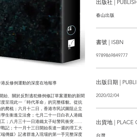
出版社 | PUBLIS
春山出版
書號 | ISBN
9789869849777
出版日期 | PUBLI
香港反修例運動的深度在地報導
2020/02/04
月開始、關於反對逃犯條例修訂草案運動的新聞
深度呈現此一「時代革命」的完整樣貌。從抗
動的爬梳；六月十二日，香港市民試圖阻止立
日學生衝進立法會；七月二十一日白衣人港鐵
罷工；八月三十一日港鐵太子站警民衝突……
出貨地 | PLACE 
學戰記；十一月十三日開始長達一週的理工大
《端傳媒》記者群進入現場的第一手完整深度
台灣