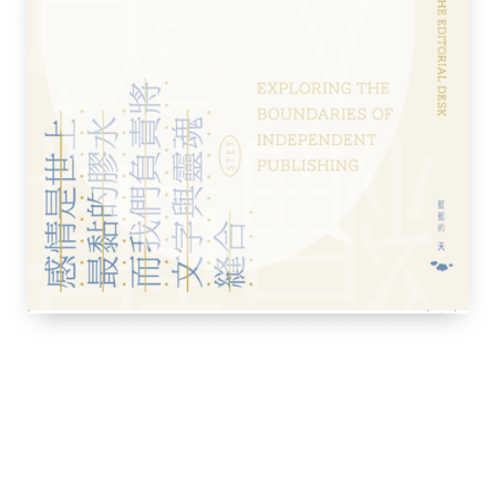
途知返，或是物極必反 ⊙陳倩兒
港，在痛苦中打開未來 ⊙何欣潔
是我們那一代最錯誤的信念 ⊙楊子琪
香港警隊？ ⊙楊子琪、彭嘉林、梁敏琪、梁
，他們怎麼想的？ ⊙阿離
許仁碩
恨」輿論 ⊙昌西
制危機 ⊙楊山
 ⊙鄭祖邦
市民的政治傾向 ⊙端傳媒編輯部
港人權與民主法案》 ⊙彭嘉林
歷史路口 ⊙陳莉雅、何欣潔、張宸邦