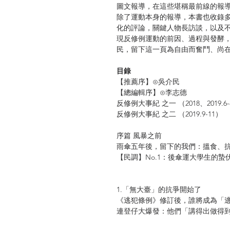
圖文報導，在這些堪稱最前線的報
除了運動本身的報導，本書也收錄
化的評論，關鍵人物長訪談，以及
現反修例運動的前因、過程與發酵
民，留下這一頁為自由而奮鬥、尚
目錄
【推薦序】⊙吳介民
【總編輯序】⊙李志德
反修例大事紀 之一 （2018、2019.6
反修例大事紀 之二 （2019.9-11）
序篇 風暴之前
雨傘五年後，留下的我們：搵食、抗
【民調】No.1：後傘運大學生的蟄
1.「無大臺」的抗爭開始了
《逃犯條例》修訂後，誰將成為「
連登仔大爆發：他們「講得出做得到
「無大臺」運動中的即時資訊台 ⊙