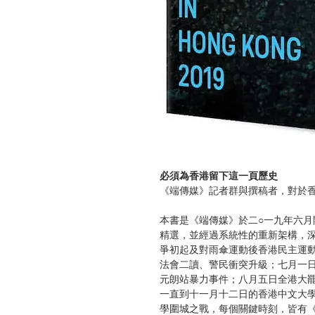
必須為香港留下這一頁歷史
《端傳媒》記者群與撰稿者，對於
本書是《端傳媒》於二○一九年六
精選，並經過系統性的重新架構，
爭初起及對雨傘運動後香港民主運
法會二讀、警民衝突升級；七月一
元朗站暴力事件；八月五日全港大
一直到十一月十二日的香港中文大
學圍城之戰，每個關鍵時刻，皆有