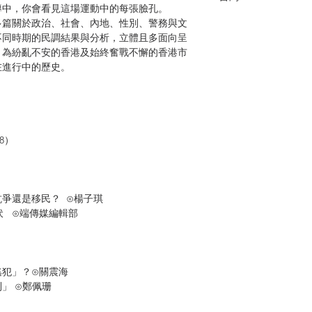
導中，你會看見這場運動中的每張臉孔。
多篇關於政治、社會、內地、性別、警務與文
不同時期的民調結果與分析，立體且多面向呈
，為紛亂不安的香港及始終奮戰不懈的香港市
在進行中的歷史。
-8）
爭還是移民？ ⊙楊子琪
伏 ⊙端傳媒編輯部
逃犯」？⊙關震海
」 ⊙鄭佩珊
田月（特約撰稿人）