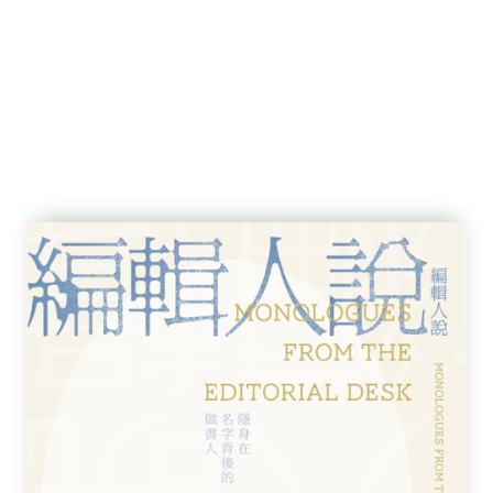
亡⊙楊子琪
莫曉晴（特約記者）、陳倩兒
儂牆⊙畢恆達、劉家儀
創意 ⊙蘇昕琪
 ⊙楊鈺、邵斯玄
中的香港，事先張揚的悲劇 ⊙沈度
打乘客事件 ⊙鄭佩珊、梁中勝
⊙楊子琪
被捕後他們經歷了什麼 ⊙黃文雋、鄭佩珊
人就不會出現 ⊙林丁秦、陳倩兒
陳一朵
和武力升級 ⊙趙安平