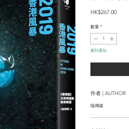
價
HK$267.00
格
數量
*
書到通知
可以訂
作者 | AUTHOR
端傳媒