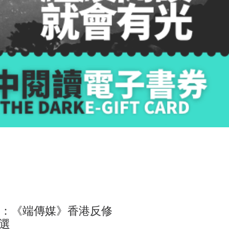
風暴：《端傳媒》香港反修
選