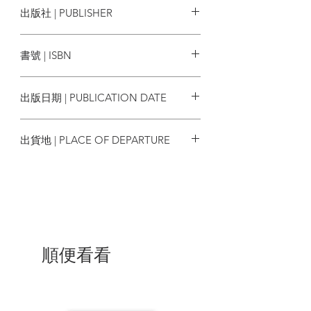
出版社 | PUBLISHER
設計學院教授。他領導百靈設計部門超過
三十年，產品橫跨咖啡機、電腦、收音
臉譜
機、視聽設備、家電產品與辦公室用品，
書號 | ISBN
經典作品如留聲機SK-4、D系列幻燈片投
影機、RZ57模組化家具系統、606通用貨
9786263153691
架等，為世界各地博物館收藏。
出版日期 | PUBLICATION DATE
“Less, but better” （少，卻更好）是
2023/11/09
Rams一生追求的設計理念，可謂當代極簡
出貨地 | PLACE OF DEPARTURE
主義和新功能主義的設計大家，與日本最
重要的工業設計師、GK 設計集團創辦人
台灣
榮久庵憲司志同道合。拉姆斯認為好設計
是創新的、實用的、具美學價值的、簡單
明瞭的、不突兀炫耀的、克制的、經久耐
用的、周密的、環保的、愈簡單愈好的；
他提出的好設計十原則，被奉為設計最高
準則和美學典範，強調功能、以實用為核
順便看看
心，乾淨俐落、簡約優雅的設計，對前蘋
果首席設計師Jony Ive、深澤直人都有著
深遠的影響。德國20世紀中後期的工業設
計，給予21世紀成功電子產品一個無可取