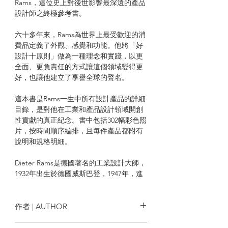
Rams，這位史上對後世影響最深遠的產品
設計師之終極參考書。
六十多年來，Rams為世界上最受歡迎的消
費品定義了外觀、感覺和功能。他將「好
設計十原則」做為一種理念和實踐，以更
全面、更負責任的方式讓這個領域變得更
好，也讓他建立了享譽全球的聲名。
這本書是Rams一生中所有設計產品的詳細
目錄，是對他在工業和產品設計領域開創
性貢獻的真正紀念。書中包括302幅彩色照
片，按時間順序編排，且每件產品都附有
說明和規格明細。
Dieter Rams是德國著名的工業設計大師，
1932年出生於德國威斯巴登，1947年，進
入威斯巴登藝術學院（Werkkunstschule
Wiesbaden）攻讀建築和室內設計。1955
年，投身德國家電企業Braun，隔年開啟
作者 | AUTHOR
與家具品牌Vitsoe合作的契機，1961年成
為Braun首席設計師，1981年受聘為漢堡
克勞斯‧克倫普 Klaus Klemp