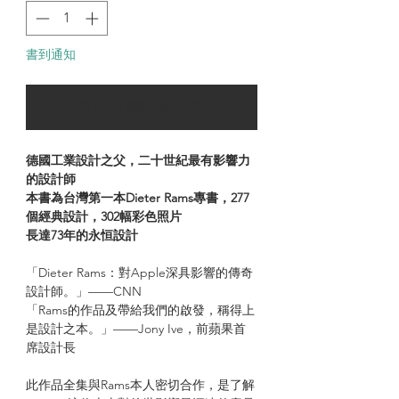
書到通知
可以訂購時通知我
德國工業設計之父，二十世紀最有影響力
的設計師
本書為台灣第一本Dieter Rams專書，277
個經典設計，302幅彩色照片
長達73年的永恒設計
「Dieter Rams：對Apple深具影響的傳奇
設計師。」——CNN
「Rams的作品及帶給我們的啟發，稱得上
是設計之本。」——Jony Ive，前蘋果首
席設計長
此作品全集與Rams本人密切合作，是了解