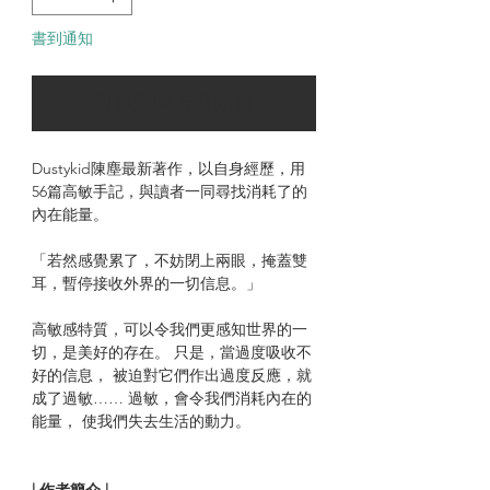
書到通知
可以訂購時通知我
Dustykid陳塵最新著作，以自身經歷，用
56篇高敏手記，與讀者一同尋找消耗了的
內在能量。
「若然感覺累了，不妨閉上兩眼，掩蓋雙
耳，暫停接收外界的一切信息。」
高敏感特質，可以令我們更感知世界的一
切，是美好的存在。 只是，當過度吸收不
好的信息， 被迫對它們作出過度反應，就
成了過敏…… 過敏，會令我們消耗內在的
能量， 使我們失去生活的動力。
| 作者簡介 |