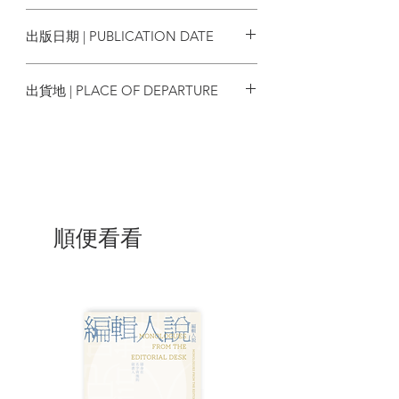
【無人機戰爭】
2415-4385 9772415438082
無人機武器演進史 ／ 盧玉瑩
出版日期 | PUBLICATION DATE
遠方的戰爭：無人機與反恐 ／ 盧玉瑩
戰爭的道德：閱讀A Theory of the Drone
2018年10月
／ 曾焯忻
出貨地 | PLACE OF DEPARTURE
【網絡戰】
香港
鍵盤上的戰鬥法則：讀Deconstruction
Machines ／ 許曼之
【陳浩基小輯：愚者的真實】
雙刃蝴蝶——你所不知的陳浩基 ／ 虞興華
「曝淫癖」的科技恐懼——〈窺伺藍色的
順便看看
藍〉 ／ 洛宇
拆解推理作家的魔術手法——《倖存者》
／ 猿木
主體滑移、幻象失格——《遺忘·刑警》 ／
吳俊鞍
「Save／Load大法」混和虛實——
《S.T.E.P.》 ／ 吳俊鞍
【警察裝備檢閱】