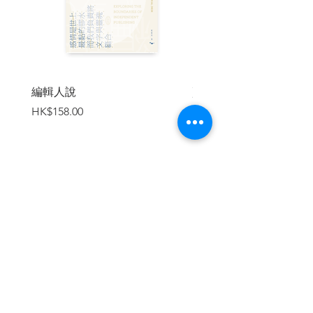
警察武器庫
催淚彈前史，或成功營銷個案：讀Tear
Gas ／ 葉梓誦
【伊藤計劃小輯】
挑戰世界史：伊藤計劃《虐殺器官》 ／ 李
編輯人說
賣書者言
薇婷
價格
價格
HK$158.00
HK$188.00
我們如何想像「後意識」的年代──伊藤計
劃《和諧》 ／ 譚以諾
溫柔的套索：《和諧》 ／ Altia
《屍者的帝國》：舊瓶新酒的人的故事 ／
Faker
加入購物車
【走入軍事博物館】
南疆曲——還有無數的監控鏡頭、檢查
站、警務所、掃描器⋯⋯作為暗啞的旋律
／ 羅貴祥
武器作為展品：柏林空軍博物館 ／ 李祖喬
軍事博物館：帶著傳奇色彩的波蘭翼騎兵
／ 艾苦
繼續瀏覽