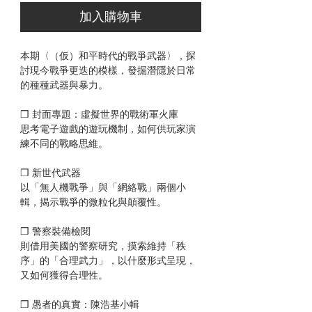
加入購物車
本期〈（仮）和平時代的戰爭武器〉，探
討現今戰爭更迭的模樣，發掘潛隱於日常
的種種武器與暴力。
❒ 封面專題：虛擬世界的戰術軍火庫
思考電子遊戲的遊玩機制，如何供玩家演
練不同的戰略思維。
❒ 新世代武器
以「無人機戰爭」與「網絡戰」兩個小
輯，揭示戰爭的微粒化與顛覆性。
❒ 警察裝備檢閱
則借用美國的警察研究，摸索維持「秩
序」的「合理武力」，以什麼形式呈現，
又如何獲得合理性。
❒ 愚者的真實：陳浩基小輯