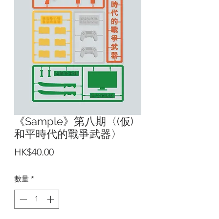
《Sample》第八期〈(仮)
和平時代的戰爭武器〉
價
HK$40.00
格
數量
*