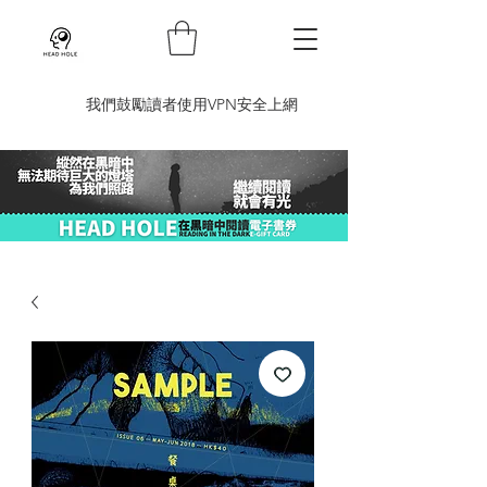
​我們鼓勵讀者使用VPN安全上網