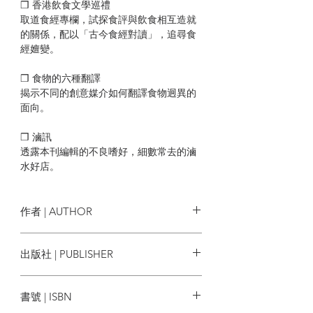
❒ 香港飲食文學巡禮
取道食經專欄，試探食評與飲食相互造就
的關係，配以「古今食經對讀」，追尋食
經嬗變。
❒ 食物的六種翻譯
揭示不同的創意媒介如何翻譯食物迥異的
面向。
❒ 滷訊
透露本刊編輯的不良嗜好，細數常去的滷
水好店。
❒ 創作專題：「煮一鍋美味的開水」、
「食欲之壑，無法填平」
作者 | AUTHOR
前者以文學之筆重烹飲食日常，後者展示
從食道開始的欲望書寫，米哈、沐羽、洪
Sample 編輯部
出版社 | PUBLISHER
昊賢、何儀、黃可偉等作者共同書寫，飲
食如何穿透我們的生活。
一粒字文化
書號 | ISBN
| 目錄 |