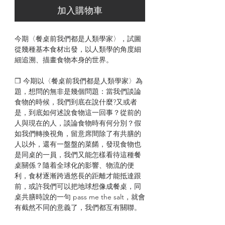
加入購物車
今期〈餐桌前我們都是人類學家〉，試圖
從幾種基本食材出發，以人類學的角度細
細追溯、描畫食物本身的世界。
❒ 今期以〈餐桌前我們都是人類學家〉為
題，想問的無非是幾個問題：當我們談論
食物的時候，我們到底在說什麼?又或者
是，到底如何述說食物這一回事？從前的
人與現在的人，談論食物時有何分別？假
如我們轉換視角，留意席間除了有共膳的
人以外，還有一盤盤的菜餚，發現食物也
是同桌的一員，我們又能怎樣看待這種餐
桌關係？隨着全球化的影響、物流的便
利，食材逐漸跨過悠長的距離才能抵達跟
前，或許我們可以把地球想像成餐桌，同
桌共膳時說的一句 pass me the salt，就會
有截然不同的意義了，我們都互有關聯。