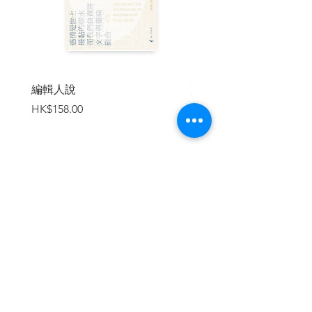
【滷訊】
【食物的六種翻譯】
拉麵見真情：《愛吃拉麵的小泉同學》 ／
Altia
編輯人說
賣書者言
吃與不吃、人與非人──評《素食者》／
價格
價格
HK$158.00
HK$188.00
吳俊鞍
不吃《餃子》， 誰吃？ ／ 曉來
杜杜《另類食的藝術》的香港味道 ／ 譚敏
儀
談藝術，以飲食作為方法 ／ 吉暝水
沙特的石頭奄列 ／ 艾苦
加入購物車
【創作專題】
【煮一鍋美味的開水】
番茄炒蛋的烹飪步驟 ／ 蘇棓椏
何應的半部吃魚史 ／ 林小日
法現美味愛情地圖 ／ 鍾曉淋
繼續瀏覽
吃甜 ／ 陳肇廷