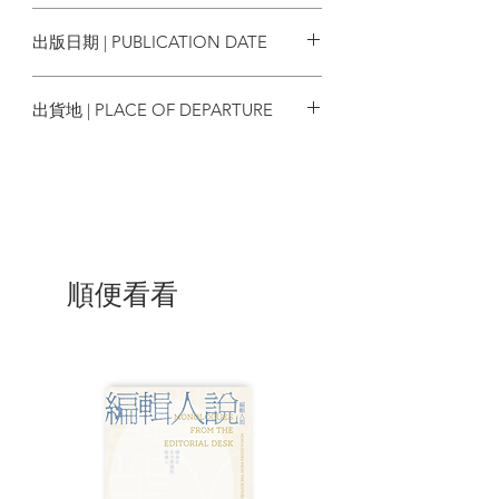
2415-4385 9772415438068
編者話 ／ 在世界那樣大的餐桌上共膳
出版日期 | PUBLICATION DATE
【餐桌前我們都是人類學家】
2018年6月
秋山篤藏所吃的炸牛扒是怎樣來的 ／ 陳子
出貨地 | PLACE OF DEPARTURE
雲
松茸──遊走於資本主義罅隙的異類 ／ 朱
香港
琦琪
爭鮮的三元壽司──三文魚交織的食欲網絡
／ 張以正
「米」是一個通往所有方向的字 ／ 林雪平
辣椒武器史 [ 辣度自選 ] ／ 葉梓誦
順便看看
【咬文嚼字：香港飲食 文學巡禮 】
饕之大者──古今食經對讀 ／ 虞興華
雞蛋 ／ Mana
金湯 ／ 離原
【飲食營養餐單：微批選書】
鑽進天才的胃袋裡 ／ 查映嵐
食物：便利、認同 與責任 ／ 林雪平