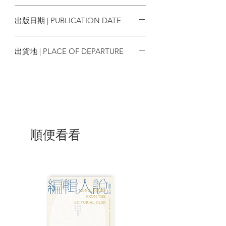
機械人年代
2415-4385 9772415438167
基因駭客
出版日期 | PUBLICATION DATE
知識型經濟
2020年2月
【戲劇性經濟】
出貨地 | PLACE OF DEPARTURE
經濟學憑什麼去拯救異世界——談輕小說
《魔王勇者》 ／ Vannzic
香港
深夜動畫Media Mix：從阿童木到輕小說
改編 ／ Altia
偽鈔連鎖與周轉不靈的階級——布烈遜
《錢》 ／ 陳子雲
市場自由嗎？——Branded：廣告、符號
消費與敘事經濟 ／ 岸城
順便看看
迷因經濟學：大資本家的迷因之路 ／ 許曼
之
【底層經濟奇案】
美國殺雞人 ／ 中國炒豬圖
銀行的另一種可能／窮人營養陷阱 ／ 發薪
日借貸騙案
【文人講經】