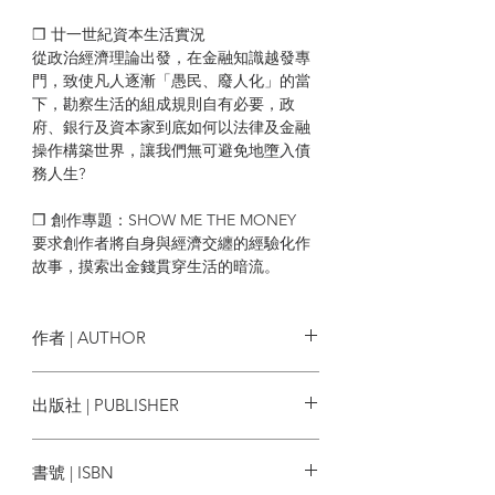
❒ 廿一世紀資本生活實況
從政治經濟理論出發，在金融知識越發專
門，致使凡人逐漸「愚民、廢人化」的當
下，勘察生活的組成規則自有必要，政
府、銀行及資本家到底如何以法律及金融
操作構築世界，讓我們無可避免地墮入債
務人生?
❒ 創作專題：SHOW ME THE MONEY
要求創作者將自身與經濟交纏的經驗化作
故事，摸索出金錢貫穿生活的暗流。
| 目錄 |
作者 | AUTHOR
編者話／末日前做足準備】
Sample 編輯部
出版社 | PUBLISHER
【封面專題：明日經濟未來筆記】
開採外太空
一粒字文化
擁抱太陽
書號 | ISBN
未來食品