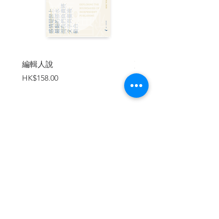
暢銷小說的編製秘笈：化作推理的經濟學
原理 ／ 楊益東
高頻交易時代，金融對寫實主義的挑戰 ／
杜以行
話語的價值——語言經濟學 vs 經濟語言學
／ 梁曦之
編輯人說
賣書者言
貧士賦貧詩：宋末「江湖詩人」的窮苦聲
價格
價格
HK$158.00
HK$188.00
音 ／ 凌頌榮
【廿一世紀資本生活實況】
人類無產階級化的危機 ／ 陳國榮
點解你買唔L到樓 ／ 白瞄
從資本和空間的流動、累積到城市權利運
加入購物車
動——讀《流動、掠奪與抗爭：大衛．哈
維對資本主義的地理批判》 ／ 許桫
金融資本主義：一場以剝削為本質的賭局
／ 陳家朗
法律、國家與意識形態：為何想像資本主
義的末日幾乎不可能 ／ 三千
當代的異化：巴里巴的負債國家與負債主
繼續瀏覽
體性 ／ 陳家朗