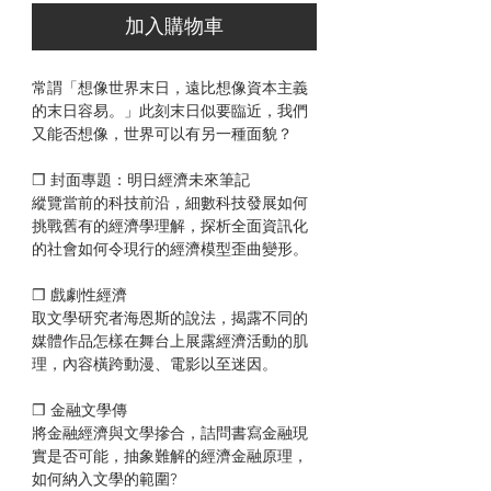
加入購物車
常謂「想像世界末日，遠比想像資本主義
的末日容易。」此刻末日似要臨近，我們
又能否想像，世界可以有另一種面貌？
❒ 封面專題：明日經濟未來筆記
縱覽當前的科技前沿，細數科技發展如何
挑戰舊有的經濟學理解，探析全面資訊化
的社會如何令現行的經濟模型歪曲變形。
❒ 戲劇性經濟
取文學研究者海恩斯的說法，揭露不同的
媒體作品怎樣在舞台上展露經濟活動的肌
理，內容橫跨動漫、電影以至迷因。
❒ 金融文學傳
將金融經濟與文學摻合，詰問書寫金融現
實是否可能，抽象難解的經濟金融原理，
如何納入文學的範圍?