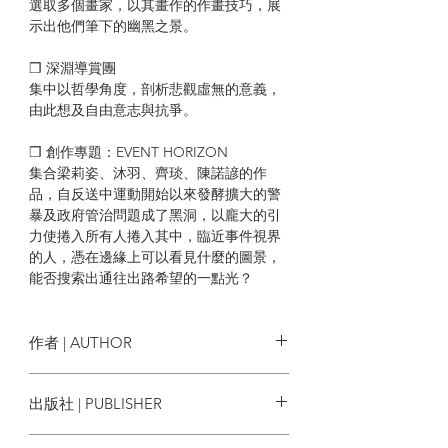
選取多個畫家，以其畫作的作畫技巧，展
示出他們筆下的幽黑之景。
❒ 深淵導賞團
集中以哲學角度，剖析悲觀虛無的意義，
由此想及自由意志與抗爭。
❒ 創作專題：EVENT HORIZON
集合梁莉姿、沐羽、齊琰、陳諾諺的作
品，自反送中運動開始以來發酵擴大的警
暴及政府管治問題成了黑洞，以龐大的引
力使捲入所有人捲入其中，臨近事件視界
的人，憑在邊緣上可以看見什麼的圖景，
能否搜索出通往出路希望的一點光？
| 目錄 |
作者 | AUTHOR
編者話／與悲觀共存
Sample 編輯部
出版社 | PUBLISHER
【憂鬱都城，詩詞同行】
一粒字文化
擁抱暗影，對抗黑夜——專訪詩人仍影 ／