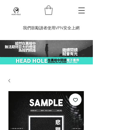
​我們鼓勵讀者使用VPN安全上網