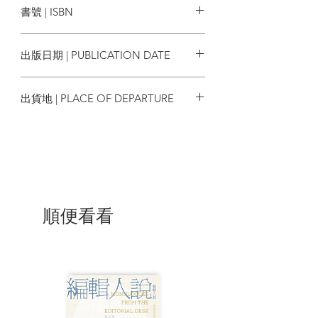
書號 | ISBN
虞興華
以悲觀對抗虛無——專訪填詞人欲龍 ／ 虞
2415-4385 9772415438143
興華
出版日期 | PUBLICATION DATE
【抑鬱讀者藏書架】
2019年10月
出貨地 | PLACE OF DEPARTURE
惟黑暗與虛無是實有——讀魯迅《野草》
／ 譚穎詩
香港
生如夏花，死如秋葉：《雪國》的憂鬱美
學 ／ 黃紀真
從精神醫學史看瘋狂——悲觀者「病」了
嗎？ ／ 許桫
無能者的派對：VA-11 Hall-A ／ Altia
微笑，在絕望之中——談動畫《少女終末
順便看看
旅行》 ／ Vannzic
《馬男波傑克》中的命定與自由意志 ／ 曾
焯忻
【暗黑美術館】／ 陳家朗
【深淵導賞團】