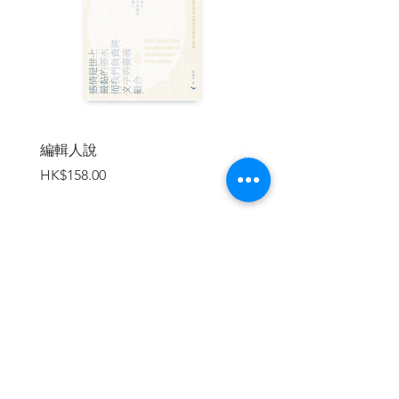
後悲觀主義——從虛無到抗爭 ／ 亞牠
自由、抗爭與本能——讀蕭沆《歷史與烏
托邦》 ／ 思兼
我們只是意志的一枚棋子——論叔本華的
悲觀哲學 ／ 陳家朗
萬物如何運作——從古典力學到量子力學
的世界觀 ／ 楊益東
編輯人說
賣書者言
價格
價格
HK$158.00
HK$188.00
【創作專題：Event Horizon】
開學了／梁莉姿
冬天，伊蓮娜／沐羽
The Naked Star 祼星／齊琰
光／陳諾諺
加入購物車
| 作者簡介 |
一粒字文化主力出版文藝評論雜誌
《Sample 樣本》。雜誌於2016年中創
刊，於2018年改為雙月刊，每期有一文化