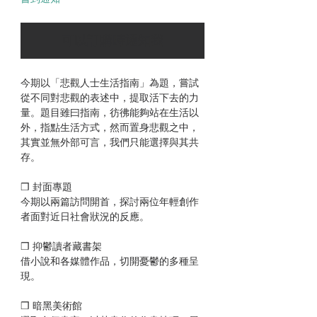
可以訂購時通知我
今期以「悲觀人士生活指南」為題，嘗試
從不同對悲觀的表述中，提取活下去的力
量。題目雖曰指南，彷彿能夠站在生活以
外，指點生活方式，然而置身悲觀之中，
其實並無外部可言，我們只能選擇與其共
存。
❒ 封面專題
今期以兩篇訪問開首，探討兩位年輕創作
者面對近日社會狀況的反應。
❒ 抑鬱讀者藏書架
借小說和各媒體作品，切開憂鬱的多種呈
現。
❒ 暗黑美術館