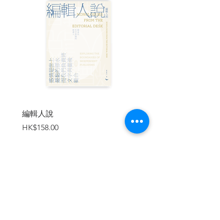
許多都已絕版或遭銷毀。
| 作者簡介 |
Banksy
征服全球的神祕街頭藝術家。
真實姓名不詳，有一說是Robert
Banks。應該生於1974或1975 年。
英國籍，作品常突然出現在倫敦及布
編輯人說
賣書者言
里斯托街頭，可能出身塗鴉藝術傳統深厚
價格
價格
HK$158.00
HK$188.00
的布里斯托市。
從未受過任何藝術訓練。據說從14歲
開始塗鴉。18歲那年在塗鴉時為了躲警察
待在垃圾車下一個多小時，靈機一動發明
了自己的模板塗鴉。
頭戴帽子於夜間出沒，行跡鬼祟，從
加入購物車
不以真面目示人。
作品風格幽默、挑釁，最常見於街
頭、倉庫、動物園、巴勒斯坦圍牆；有時