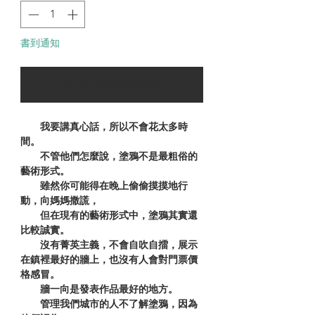
書到通知
可以訂購時通知我
我要講真心話，所以不會花太多時
間。
不管他們怎麼說，塗鴉不是最粗俗的
藝術形式。
雖然你可能得在晚上偷偷摸摸地行
動，向媽媽撒謊，
但在現有的藝術形式中，塗鴉其實還
比較誠實。
沒有菁英主義，不會自吹自擂，展示
在鎮裡最好的牆上，也沒有人會對門票價
格感冒。
牆一向是發表作品最好的地方。
管理我們城市的人不了解塗鴉，因為