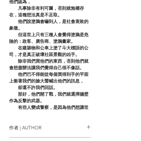
他們認為，
凡事除非有利可圖，否則就無權存
在，這種想法真是不足取。
他們說塗鴉會嚇到人，是社會衰敗的
象徵。
但這世上只有三種人會覺得塗鴉是危
險的：政客、廣告商、塗鴉畫家。
在建築物和公車上塗了斗大標語的公
司，才是真正破壞社區景觀的凶手。
除非我們買他們的東西，否則他們就
會想盡辦法讓我們覺得自己很不像話。
他們巴不得能從每個買得到手的平面
上衝著我們的臉大聲喊出他們的訊息，
卻還不許我們回話。
那好，他們開了戰，我們就選擇牆壁
作為反擊的武器。
有些人變成警察，是因為他們想讓世
界變成更好的地方。
有些人變成破壞狂，是因為他們想讓
世界變成更好看的地方。
作者 | AUTHOR
Banksy改變了藝術的定義。
Banksy