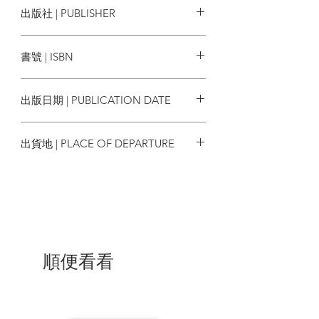
出版社 | PUBLISHER
他是創作天才，作品屢屢震驚世人，
令全球為之瘋狂、媒體及好萊塢明星趨之
大家出版
若鶩，但本人卻從不公開露面，連真名都
書號 | ISBN
是個謎。
他是惡名昭彰的塗鴉創作者，讓塗鴉
9789866179228
成為藝術品，卻仍執著於塗鴉的創作形式
出版日期 | PUBLICATION DATE
──任何人都可以在街頭上免費看到這些動
輒賣到百萬、千萬天價的畫作。他讓世人
2011/09/29
試同，塗鴉是最誠實、最公平的藝術形
出貨地 | PLACE OF DEPARTURE
式，而不只是滿足創作者的一己之欲。
他是驚世駭俗的行動主義者，反戰、
台灣
反階級、反精英、反隔離，為此屢次出入
險地，被許多人尊為英雄。
這是Banksy的官方作品集。一向行事
神祕低調，從不接受任何訪問的作者，在
這本親自執筆的書中站了出來，披露他的
創作歷程、他如何看待塗鴉、他如何用行
順便看看
動顛覆藝術界，也讓我們看到作者本人一
如他的作品，既幽默又挑釁，驚世駭俗卻
又說出許多人心底的聲音。
本書收錄了他歷年來的創作，其中有