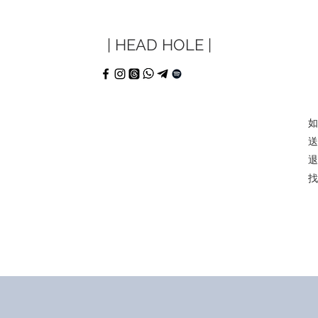
| HEAD HOLE |
如
​
退
​