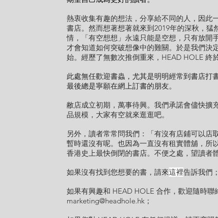
熱衷收集有趣的想法，分享給不同的人，因此
書店。然而想著想著就來到2019年的深秋，猛
情，「有空想想」永遠只能是空想，只有放開
才會知道如何突破想像中的難關。於是我們決
始。經歷了無數次推倒重來，HEAD HOLE 終
此處無任歡迎書蟲，尤其是明明經常到書店打
最後總是寧願在網上訂書的朋友。
敝店成立初期，萬事待興。我們承諾會儘快擴
品規模，大家有空就來逛逛吧。
另外，讀者常常問我們：「有沒有店鋪可以店
暫時還沒有呢。也因為一直沒有租實體舖，所
香港史上最快倒閉的書店。不便之處，望讀者
如果沒有找到您想要的書，
請來
這裡
告訴我們
如果有興趣和 HEAD HOLE 合作，歡迎隨時聯
marketing@headhole.hk
；