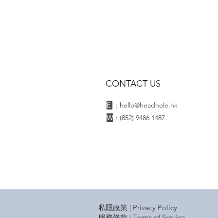
CONTACT US
E
:
hello@headhole.hk
W
:
(852) 9486 1487
私隱政策 | Privacy Policy
服務條款 | Terms of Service