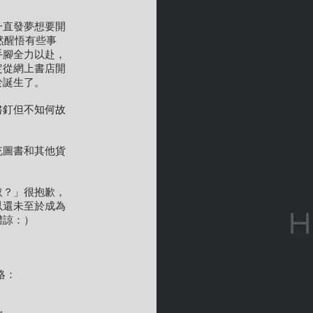
一直發夢想要開
然醒悟有些事
手腳全力以赴，
定從網上書店開
於誕生了。
書釘但不知何故
充圖書和其他貨
取？」很抱歉，
以還未至於成為
體諒：）
；
絡：