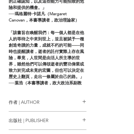
的正確認知，以及這些能力可能招致的危
險和提供的機會。」
──瑪格麗特‧卡諾凡（Margaret
Canovan，本書導讀者，政治理論家）
「該書旨在喚醒我們：每一個人都是在他
人的等待之中來到世上，並且被賦予一種
創造奇蹟的力量，成就不朽的可能——同
時也提醒讀者，逝者的託付實際上存在風
險，畢竟，人世間是由活人所主導的世
界，雖然他們可以傳頌逝者的豐功偉業或
致力於完成未竟的宏圖，但也可以決定在
歷史上翻頁，走出一條屬於自己的路。」
──葉浩（本書導讀者，政大政治系副教
授）
本書是一代政治思想家漢娜‧鄂蘭最重要的
作者 | AUTHOR
思想拼圖，試圖帶領讀者重返政治哲學的
原初條件：政治是關乎眾人之事，每個人
漢娜．鄂蘭 Hannah Arendt
出版社 | PUBLISHER
都可以帶著思考去行動、啟動新的事物，
儘管彼此交互作用的結果是偶然而不可測
商周出版
的。amor mundi（愛這個世界）則是鄂蘭