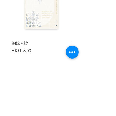
蘭《人的條件》導讀 ◎葉浩
修訂版前言 ◎丹妮爾・艾倫
導論 ◎瑪格麗特．卡諾凡
序言
第一章 人的條件
一、行動的生活以及人的條件
編輯人說
賣書者言
二、「行動的生活」一詞
價格
價格
HK$158.00
HK$188.00
三、永恆相對於不朽
第二章 公共領域和私人領域
四、人：社會或政治的動物
五、城邦和家政
六、社會領域的興起
加入購物車
七、公共領域：共同的事物
八、私人領域：財產
九、社會和私人
十、人類活動的場域
第三章 勞動