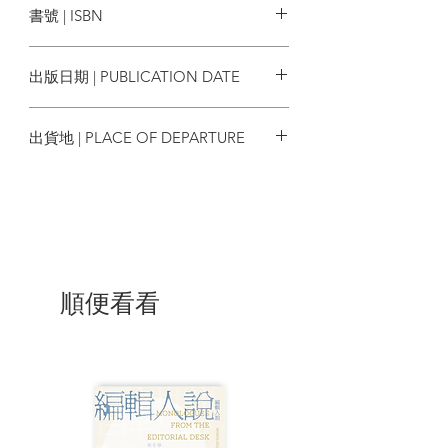
書號 | ISBN
設定的原始書名，指出了閱讀切點，以及
她對於基督教神學源頭奧古斯丁思想的長
9789865482428
期思索，關乎我們如何去愛這個塵世。
出版日期 | PUBLICATION DATE
對於鄂蘭來說，人類是在啟動事物和一連
2021/04/03
串事件的意義下行動的生物，縱使能量微
出貨地 | PLACE OF DEPARTURE
弱且不斷面臨各種困境，但我們永遠都可
以採取進一步行動，改變或轉化那些看似
台灣
無法避免的歷程。透過寬恕與承諾，我們
永遠有機會解決過往之不義並興起未來之
不朽，也永遠面對著黑暗與不可測知的災
難；而對於這樣的開放性結局選擇奮戰不
懈，正是我們以政治行動愛世界的方式。
順便看看
| 目錄 |
目錄
目錄
人類行動的本質與政治希望之所在——鄂