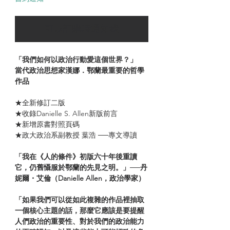
可以訂購時通知我
「我們如何以政治行動愛這個世界？」
當代政治思想家漢娜．鄂蘭最重要的哲學
作品
★全新修訂二版
★收錄Danielle S. Allen新版前言
★新增原書對照頁碼
★政大政治系副教授 葉浩 ──專文導讀
「我在《人的條件》初版六十年後重讀
它，仍舊懾服於鄂蘭的先見之明。」──丹
妮爾・艾倫（Danielle Allen，政治學家）
「如果我們可以從如此複雜的作品裡抽取
一個核心主題的話，那麼它應該是要提醒
人們政治的重要性、對於我們的政治能力