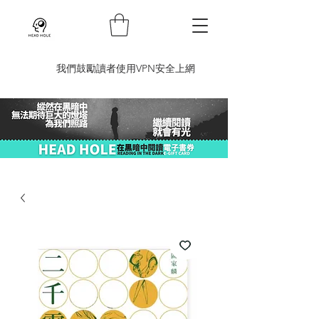
​我們鼓勵讀者使用VPN安全上網