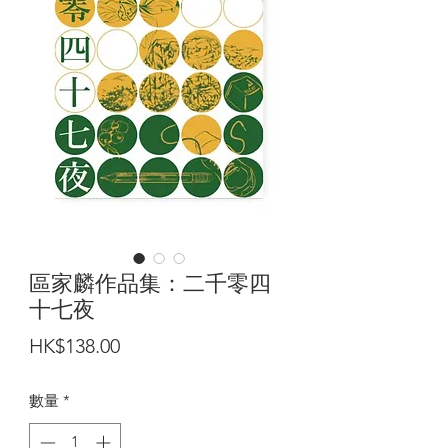
區家麟作品集：二千零四
十七夜
價
HK$138.00
格
數量
*