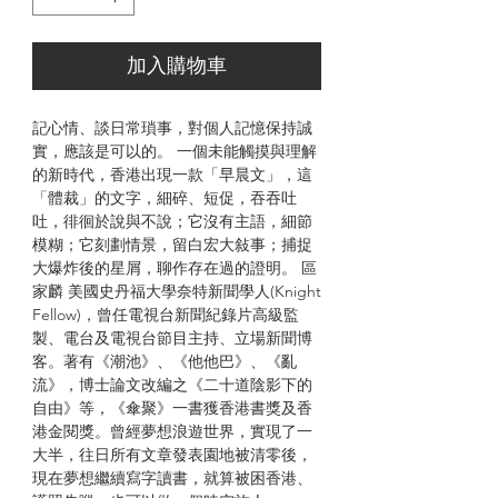
加入購物車
記心情、談日常瑣事，對個人記憶保持誠
實，應該是可以的。 一個未能觸摸與理解
的新時代，香港出現一款「早晨文」，這
「體裁」的文字，細碎、短促，吞吞吐
吐，徘徊於說與不說；它沒有主語，細節
模糊；它刻劃情景，留白宏大敍事；捕捉
大爆炸後的星屑，聊作存在過的證明。 區
家麟 美國史丹福大學奈特新聞學人(Knight
Fellow)，曾任電視台新聞紀錄片高級監
製、電台及電視台節目主持、立場新聞博
客。著有《潮池》、《他他巴》、《亂
流》，博士論文改編之《二十道陰影下的
自由》等，《傘聚》一書獲香港書獎及香
港金閱獎。曾經夢想浪遊世界，實現了一
大半，往日所有文章發表園地被清零後，
現在夢想繼續寫字讀書，就算被困香港、