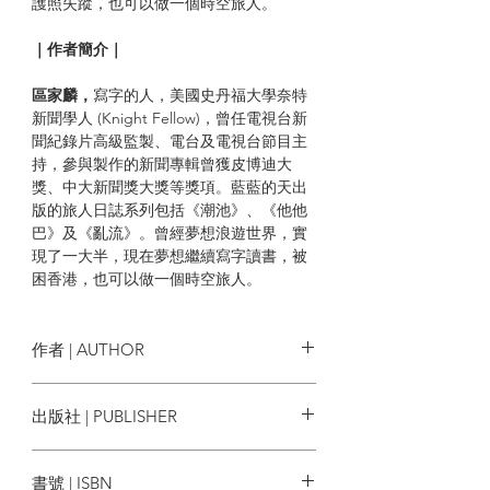
護照失蹤，也可以做一個時空旅人。
｜作者簡介｜
區家麟，
寫字的人，美國史丹福大學奈特
新聞學人 (Knight Fellow)，曾任電視台新
聞紀錄片高級監製、電台及電視台節目主
持，參與製作的新聞專輯曾獲皮博迪大
獎、中大新聞獎大獎等獎項。藍藍的天出
版的旅人日誌系列包括《潮池》、《他他
巴》及《亂流》。曾經夢想浪遊世界，實
現了一大半，現在夢想繼續寫字讀書，被
困香港，也可以做一個時空旅人。
作者 | AUTHOR
區家麟
出版社 | PUBLISHER
藍藍的天
書號 | ISBN