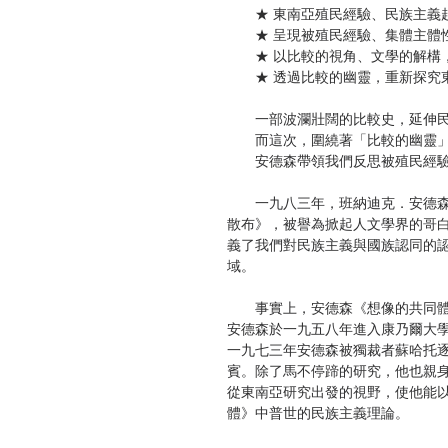
★ 東南亞殖民經驗、民族主義
★ 呈現被殖民經驗、集體主體性
★ 以比較的視角、文學的解構，
★ 透過比較的幽靈，重新探究東
一部波瀾壯闊的比較史，延伸民
而這次，圍繞著「比較的幽靈」
安德森帶領我們反思被殖民經驗
一九八三年，班納迪克．安德森
散布》，被譽為掀起人文學界的哥
義了我們對民族主義與國族認同的
域。
事實上，安德森《想像的共同體
安德森於一九五八年進入康乃爾大
一九七三年安德森被獨裁者蘇哈托
賓。除了馬不停蹄的研究，他也親
從東南亞研究出發的視野，使他能
體》中普世的民族主義理論。