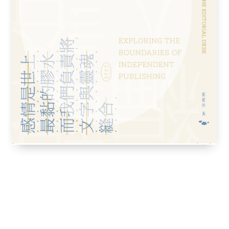
除了談到東帝汶的獨立問題，也詳細論述泰
經濟獲得快速發展而形成「大榮景」，進而讓七
社會上既扮演中堅分子，另一方面又主導了現代
發揮他對歷史材料的掌握和對當代菲律賓政治
，試圖回答何以美國以政治魁儡操作的方式，
】
東南亞諸國的政治發展做一個整體性的比較
亞的選舉，例如泰國、菲律賓、印尼各是如何
構；東南亞獨特的「亞洲奇蹟」其發生的條
的失敗與人才流亡於海外等情況，更雪上加霜
的濫用、短視近利，甚至是「不愛國」，以至
同時，安德森也討論東南亞各國間或多或少曾
在共產勢力被瓦解之後殘存的那些激進思想和
考「多數」與「少數」族群在東南亞的政治發
再次將視野從東南亞放大到全球。藉由剖析