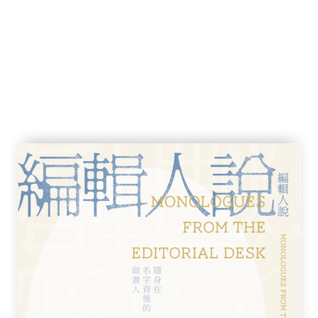
森分析民族這種集體主體性的形成，特別是個
員，例如透過報紙、人口普查、選舉主義、政
連續體」的樣貌。
的簇擁下，安德森也具體探討歐美國家所建
墓等一系列非常具民族主義風格的標誌，以及
德森也敏銳地觀察到二十世紀以降，逐漸走入
義迅速崛起的現象，特別是在流放中形成的民
，到當代工業資本主義時代的跨國移民。
】
在數個東南亞的人物、時刻與場景。可謂是
展的幾個時空切片。
東南亞文學作品，闡述他對於東南亞各國民
世紀初期爪哇「至善社」（猶如一九二○年代臺
生回憶錄，安德森從中解讀被殖民的深層文化
文學著作《真提尼》與《蓋洛可傳》，安德森
，詮釋這些文本的作者如何戲弄與挑戰舊權貴
厚底蘊，更可以從他分析菲律賓民族英雄黎剎
他不僅從小說的設定中把握菲律賓人對於自我
譯本中，看見譯者對民族想像的時代錯置。