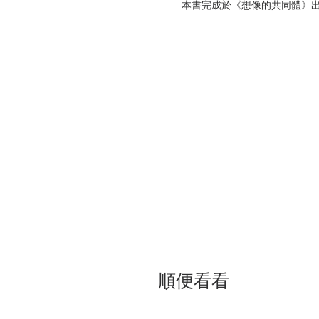
本書完成於《想像的共同體》出
伸補充，也是安德森中間二十多年
共同體》建構的是一套完整的理論
式，呈現一個又一個東南亞被殖民
識亦浮現的時刻。安德森在書中不
為曾被殖民的一分子，我們一方面
從殖民主義的觀點中重新認識自己
而這種比較的、雙重的視角，正是
何謂「比較的幽靈」？
「比較的幽靈」其典故出自於菲
我》（Noli Me Tangere）
母國的視角中產生了一系列心境上
則源自於一種雙重視角：一重是以
度，故一旦戴上這個具有雙重視角
將這種暈眩的感受用來借喻為殖民
上，再以單純的方式看待。
【第一部 民族主義的漫長發展
順便看看
本書的第一部分，形同延伸並擴
德森進一步探討了更多影響民族性