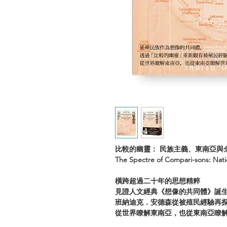
比較的幽靈： 民族主義、東南亞與
The Spectre of Compari-sons: Nati
橫跨超過二十年的思想精粹
見證人文經典《想像的共同體》誕
班納迪克．安德森從被殖民經驗再
從世界瞭解東南亞，也從東南亞瞭