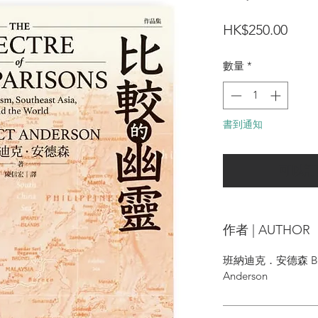
價
HK$250.00
格
數量
*
書到通知
可以訂
作者 | AUTHOR
班納迪克．安德森 Bened
Anderson