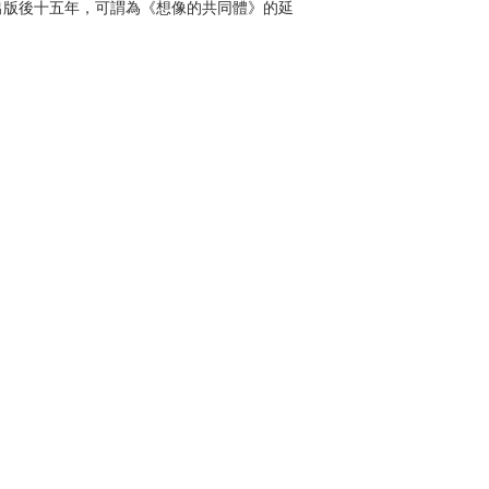
版後十五年，可謂為《想像的共同體》的延
來不斷驗證與反思理論的成果。如果《想像的
框架，那《比較的幽靈》則可說是以列舉的方
經驗中，那些與舊文化斷裂，同時新的民族意
斷告訴我們，無論我們在世界的哪個角落，作
看待帝國的壓迫、殖民者的剝削，另一方面又
所屬的民族、語言、文化，甚至是政治認同，
民族作為想像共同體的起源。
律賓民族英雄荷西．黎剎的小說《不許犯
。在這本小說中，主角在他自己被殖民的家園以及殖民
的變化，尤其指一種暈眩的感受，而這種感受
殖民者的角度，而另一重則是以被殖民者的角
的鏡片，便造成一陣心境上的暈眩感。安德森
者或被殖民者兩造無法對認同與理解自身處境
過程】
充《想像的共同體》。在前書的基礎上，安
、民族主義認同形成的因素：包含物質的、制