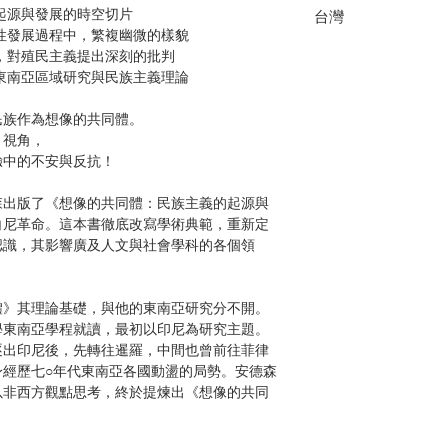
起源與發展的時空切片
台灣
發展過程中，繁複幽微的樣貌
對殖民主義提出深刻的批判
南亞區域研究與民族主義理論
族作為想像的共同體。
視角，
中的不安與反抗！
出版了《想像的共同體：民族主義的起源與
白尼革命。這本書徹底改寫學術典範，重新定
認識，其影響廣及人文與社會學科的各個領
》其理論基礎，與他的東南亞研究分不開。
學東南亞學程就讀，最初以印尼為研究主題。
逐出印尼後，先轉往暹羅，中間也曾前往菲律
身經歷七○年代東南亞各國動盪的局勢。安德森
以非西方觀點思考，終於提煉出《想像的共同