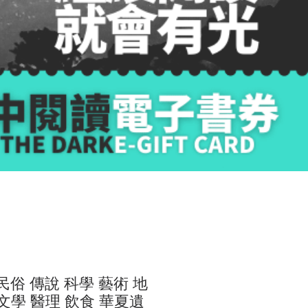
民俗 傳說 科學 藝術 地
 文學 醫理 飲食 華夏遺