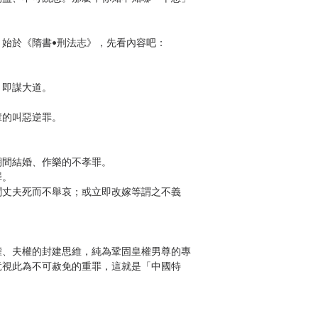
始於《隋書•刑法志》，先看內容吧：
，即謀大道。
輩的叫惡逆罪。
期間結婚、作樂的不孝罪。
罪。
聞丈夫死而不舉哀；或立即改嫁等謂之不義
權、夫權的封建思維，純為鞏固皇權男尊的專
竟視此為不可赦免的重罪，這就是「中國特