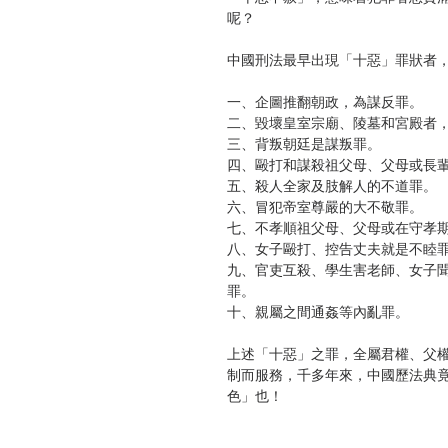
呢？
中國刑法最早出現「十惡」罪狀者，
一、企圖推翻朝政，為謀反罪。
二、毀壞皇室宗廟、陵墓和宮殿者
三、背叛朝廷是謀叛罪。
四、毆打和謀殺祖父母、父母或長
五、殺人全家及肢解人的不道罪。
六、冒犯帝室尊嚴的大不敬罪。
七、不孝順祖父母、父母或在守孝
八、女子毆打、控告丈夫就是不睦
九、官吏互殺、學生害老師、女子
罪。
十、親屬之間通姦等內亂罪。
上述「十惡」之罪，全屬君權、父
制而服務，千多年來，中國歷法典
色」也！
——摘自本書 P.35