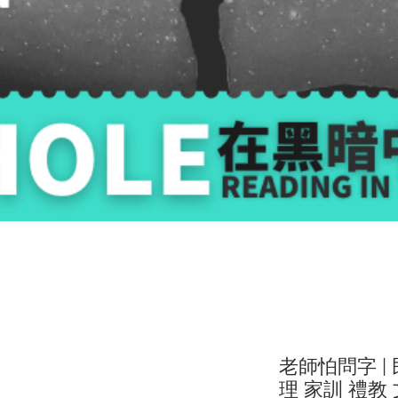
老師怕問字 | 
理 家訓 禮教