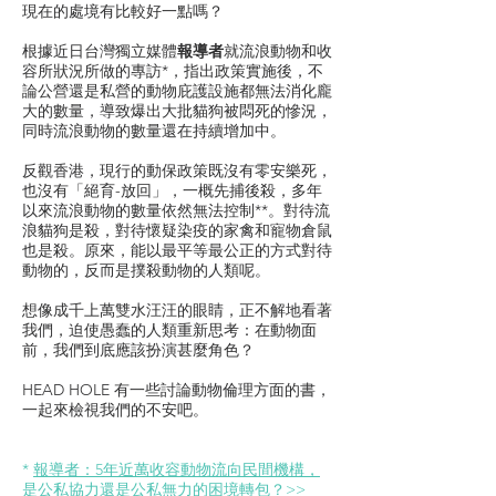
現在的處境有比較好一點嗎？
根據近日台灣獨立媒體
報導者
就流浪動物和收
容所狀況所做的專訪*，指出政策實施後，不
論公營還是私營的動物庇護設施都無法消化龐
大的數量，導致爆出大批貓狗被悶死的慘況，
同時流浪動物的數量還在持續增加中。
反觀香港，現行的
動保政策既沒有零安樂死，
也沒有「絕育-放回」，一概先捕後殺，多年
以來流浪動物的數量依然無法控制**。對待流
浪貓狗是殺，對待懷疑染疫的家禽和寵物倉鼠
也是殺。原來，能以最平等最公正的方式對待
動物的，反而是撲殺動物的人類呢。
想像成千上萬雙水汪汪的眼睛，正不解地看著
我們，迫使愚蠢的人類重新思考：在動物面
前，我們到底應該扮演甚麼角色？
HEAD HOLE 有一些討論動物倫理方面的書，
一起來檢視我們的不安吧。
*
報導者：5年近萬收容動物流向民間機構，
是公私協力還是公私無力的困境轉包？>>