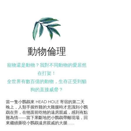
動物倫理
寵物還是動物？我對不同動物的愛居然
在打架！
全世界有數百億的動物，生存正受到貓
狗的直接威脅？
當一隻小鸚鵡來 HEAD HOLE 寄宿的第二天
晚上，人類手握炸雞的大雞腿時才意識到小鸚
鵡在旁，在牠面前吃牠的遠房親戚，感到有點
難為情——當下果斷地把小鸚鵡帶離現場，回
來繼續撕咬小鸚鵡遠房親戚的大腿......