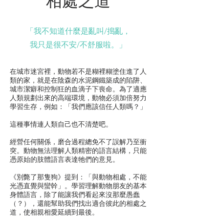
​相處之道
「我不知道什麼是亂叫/搗亂，
我只是很不安/不舒服啦。」
在城市迷宮裡，​動物若不是糊裡糊塗住進了人
類的家，就是在陰森的水泥鋼鐵築成的陷阱、
城市潔癖和控制狂的血滴子下喪命。為了適應
人類規劃出來的高端環境，動物必須加倍努力
學習生存，例如：「我們應該信任人類嗎？」
這種事情連人類自己也不清楚吧。
經營任何關係，磨合過程總免不了誤解乃至衝
突。動物無法理解人類精密的語言結構，只能
憑原始的肢體語言表達牠們的意見。
《別斃了那隻狗》提到：「與動物相處，不能
光憑直覺與蠻幹」。學習理解動物朋友的基本
身體語言，除了能讓我們看起來沒那麼愚蠢
（？），還能幫助我們找出適合彼此的相處之
道，使相親相愛延續到最後。