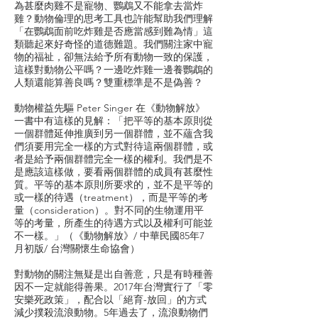
為甚麼肉雞不是寵物、鸚鵡又不能拿去當炸
雞？動物倫理的思考工具也許能幫助我們理解
「在鸚鵡面前吃炸雞是否應當感到難為情」這
類聽起來好奇怪的道德難題。我們關注家中寵
物的福祉，卻無法給予所有動物一致的保護，
這樣對動物公平嗎？一邊吃炸雞一邊養鸚鵡的
人類還能算善良嗎？雙重標準是不是偽善？
動物權益先驅 Peter Singer 在《動物解放》
一書中有這樣的見解：「把平等的基本原則從
一個群體延伸推廣到另一個群體，並不蘊含我
們須要用完全一樣的方式對待這兩個群體，或
者是給予兩個群體完全一樣的權利。我們是不
是應該這樣做，要看兩個群體的成員有甚麼性
質。平等的基本原則所要求的，並不是平等的
或一樣的待遇（treatment），而是平等的考
量（consideration）。對不同的生物運用平
等的考量，所產生的待遇方式以及權利可能並
不一樣。」（《動物解放》/ 中華民國85年7
月初版/ 台灣關懷生命協會）
對動物的關注無疑是出自善意，只是有時種善
因不一定就能得善果。2017年台灣實行了「零
安樂死政策」，配合以「絕育-放回」的方式
減少撲殺流浪動物。5年過去了，流浪動物們