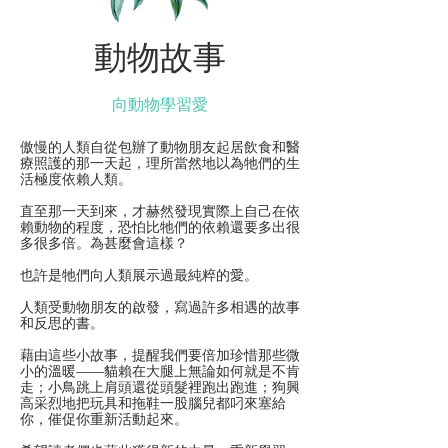
動物故事
向動物學習愛
傲慢的人類自從包辦了動物朋友
起居
飲食和醫
療照護的那一天起，理所當然地
以為牠們的生
活極度
依賴人類。
直至那一天到來，才赫然發現實際上
自己在依
賴動物的程度，恐怕比牠們的依賴還要多出很
多很多倍。為甚麼會這樣？
也許是牠們向人類展示過最純粹的愛。
人類受動物朋友的啟發，寫過許多相遇的故事
和反思的書。
藉由這些小故事，提醒我們要倍加珍惜那些微
小的溫暖——貓賴在大腿上無論如何就是不肯
走；小鳥跳上肩頭還從頭髮裡跑出跑進；狗興
高采烈地把玩具和拖鞋一股腦兒都叼來塞給
你，催促你重新活動起來。