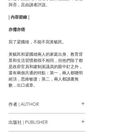
與否，且由讀者評說。
| 內容節錄 |
亦儒亦痞
寫了梁國雄，不能不寫黃毓民。
黃毓民和梁國雄兩人的家庭出身、教育背
景和生活習慣都很不相同，但他們除了都
是政府官員和建制派議員的眼中釘之外，
還有兩個共通的特點：第一，兩人都聰明
絕頂，思維敏捷；第二，兩人都讀書無
數，出口成章。
黃毓民是會議準備工夫做得最認真的議
員。他每次在會議上發言之前，都會送我
作者 | AUTHOR
一份預先印好的發言稿。他的發言稿幾乎
每一篇都旁徵博引，從孔孟、柏拉圖，到
曾鈺成
出版社 | PUBLISHER
亞當史密、馬克思，到毛澤東、甘地、馬
丁路德金、克林頓、溫家寶：古今中外名