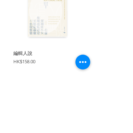
朽政權的嚴重指控。
又如在「改革問責制」的議案辯論裏，他
用「狗尾續貂」來形容特區政府的政治問
責制。這句成語，現在一般是用來表示把
劣質的東西接到優美的事物後面，殊不知
它原來另有所指。黃毓民說了西晉司馬倫
濫封爵位，以至裝在官帽子上的貂尾不夠
用，要拿狗尾權充的故事，說明「貂不
編輯人說
賣書者言
足，狗尾續」是對胡亂封官的譏諷。
價格
價格
HK$158.00
HK$188.00
我坐在主席椅子上的8年，聽了數百篇黃毓
民的發言；像以上引經據典的例子，不勝
枚舉。
很多人都說，鏡頭前和鏡頭外的黃毓民是
加入購物車
兩個人:在鏡頭前他剛把你罵個狗血淋頭；
一離開鏡頭，他可以馬上跟你談笑言歡。
不過，他罵人的兇狠並不好受；給他罵過
的官員和議員(這佔了大多數，包括泛民議
員)，受得住而仍然樂意和他交朋友的不會
很多。