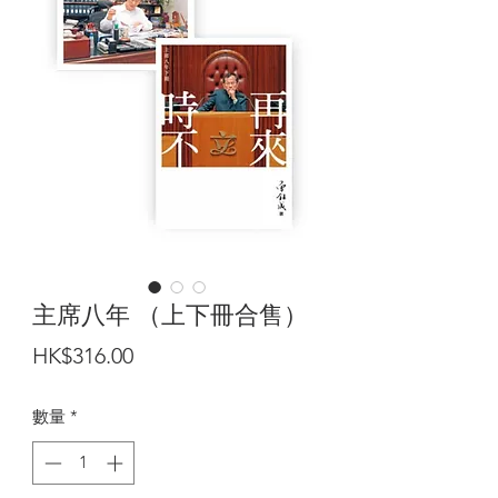
主席八年 （上下冊合售）
價
HK$316.00
格
數量
*