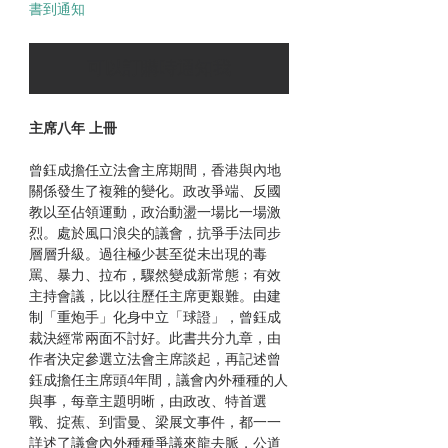
書到通知
可以訂購時通知我
主席八年 上冊
曾鈺成擔任立法會主席期間，香港與內地
關係發生了複雜的變化。政改爭端、反國
教以至佔領運動，政治動盪一場比一場激
烈。處於風口浪尖的議會，抗爭手法同步
層層升級。過往極少甚至從未出現的毒
罵、暴力、拉布，驟然變成新常態﹔有效
主持會議，比以往歷任主席更艱難。由建
制「重炮手」化身中立「球證」，曾鈺成
裁決經常兩面不討好。此書共分九章，由
作者決定參選立法會主席談起，再記述曾
鈺成擔任主席頭4年間，議會內外種種的人
與事，每章主題明晰，由政改、特首選
戰、掟蕉、到雷曼、梁展文事件，都一一
詳述了議會內外種種爭議來龍去脈，公道