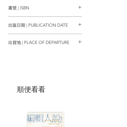
信報出版
人語錄，他經常引述，每段引文都註明出
書號 | ISBN
處。他發言時，稿子拿在手裏，但很少照
稿念：他一開腔，說不了兩句，就會橫眉
9789887417613
怒目，青筋暴起，提高沙啞的嗓門來罵
出版日期 | PUBLICATION DATE
人；罵得性起，怎會一字一句的去念那稿
子？
2020/07
出貨地 | PLACE OF DEPARTURE
但他寫到稿子裏的典故，許多還是會在發
言裏提及的。說實話，聽立法會議員的發
香港
言，一般不可能令你長到什麼知識；黃毓
民的發言是罕有的例外。不要以為他說的
都是罵人的髒話：我不同意他的政治立
場，不欣賞他的罵人惡相，但從他的發言
內容，卻學到不少我原來不懂的東西。例
如，前文說過，曾蔭權要為生果金設資產
順便看看
審查，譚耀宗批評他是「倒行逆施」。黃
毓民在《施政報告》辯論發言時質疑譚耀
宗用詞是否恰當。他指出「倒行逆施」一
語出自《史記‧伍子胥列傳》；他講了伍子
胥說這句話的前因後果，然後解釋，這句
話有「傷天害理」的意思，是針對一個腐