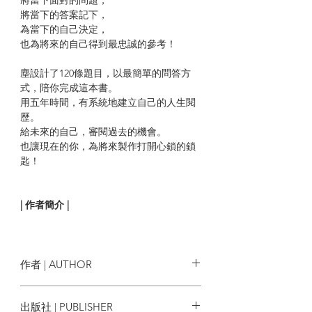
將當下的答案記下，
為當下的自己決定，
也為將來的自己得到最忠誠的參考！
塵設計了120條題目，以最簡單的問答方
式，陪你完成這本書。
用五年時間，有系統地建立自己的人生閱
歷。
給未來的自己，審閱過去的機會。
也讓現在的你，為將來製作打開心鎖的鎖
匙！
| 作者簡介 |
陳塵 Rap Chan，
生於香港，明白文字具
有治癒能力後，決心透過心靈傾訴對象
「塵」作終生代言，透過其燦爛笑容掩飾
作者 | AUTHOR
各種肉麻哲理。
陳塵 Rap Chan
出版社 | PUBLISHER