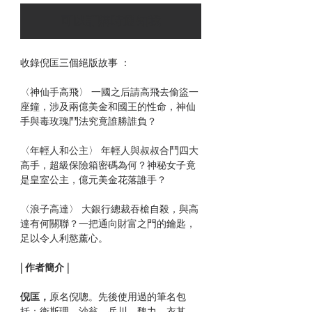
可以訂購時通知我
收錄倪匡三個絕版故事 ：
〈神仙手高飛〉 一國之后請高飛去偷盜一
座鐘，涉及兩億美金和國王的性命，神仙
手與毒玫瑰鬥法究竟誰勝誰負？
〈年輕人和公主〉 年輕人與叔叔合鬥四大
高手，超級保險箱密碼為何？神秘女子竟
是皇室公主，億元美金花落誰手？
〈浪子高達〉 大銀行總裁吞槍自殺，與高
達有何關聯？一把通向財富之門的鑰匙，
足以令人利慾薰心。
| 作者簡介 |
倪匡，
原名倪聰。先後使用過的筆名包
括：衛斯理、沙翁、岳川、魏力、衣其、