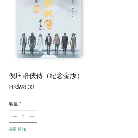
倪匡群俠傳（紀念金版）
價
HK$98.00
格
數量
*
書到通知