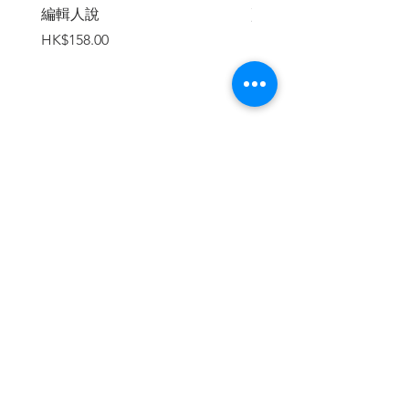
編輯人說
賣書者言
價格
價格
HK$158.00
HK$188.00
加入購物車
繼續瀏覽