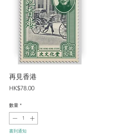
再見香港
價
HK$78.00
格
數量
*
書到通知