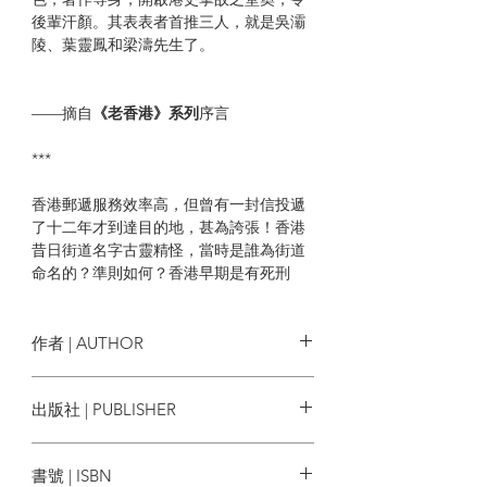
後輩汗顏。其表表者首推三人，就是吳灞
陵、葉靈鳳和梁濤先生了。
——摘自
《老香港》系列
序言
***
香港郵遞服務效率高，但曾有一封信投遞
了十二年才到達目的地，甚為誇張！香港
昔日街道名字古靈精怪，當時是誰為街道
命名的？準則如何？香港早期是有死刑
的，在哪裏執行？執行過程如何？
作者 | AUTHOR
| 作者簡介 |
吳昊
出版社 | PUBLISHER
吳昊（1947年8月11日－2013年12月16
次文化堂
日），原名吳振邦，廣東東莞出生，曾任
書號 | ISBN
香港浸會大學傳理學院電視電影系系主