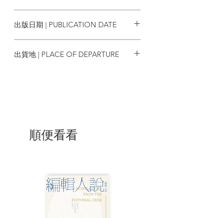
任、無綫電視編劇、監製，他亦是香港歷
9789629924799
史風俗掌故專家、書本作家、專欄作家、
出版日期 | PUBLICATION DATE
電台節目主持、影評人及收藏家。（轉摘
自Wikipedia）
2021/07
出貨地 | PLACE OF DEPARTURE
香港
順便看看