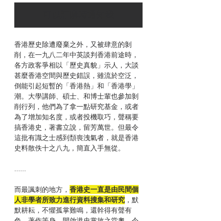
可以訂購時通知我
香港歷史除遭廢棄之外，又被肆意的剝
削，在一九八二年中英談判香港前途時，
各方政客爭相以「歷史真貌」示人，大談
甚麼香港空間與歷史錯誤，雖流於空泛，
倒能引起短暫的「香港熱」和「香港學」
潮。大學講師、碩士、和博士輩也參加剝
削行列，他們為了拿一點研究基金，或者
為了增加知名度，或者投機取巧，聲稱要
搞香港史，著書立說，留芳萬世。但最令
這批有識之士感到頹喪洩氣者，就是香港
史料散佚十之八九，簡直入手無從。
......
而最諷刺的地方，
香港史一直是由民間個
人非學者所致力進行資料搜集和研究
，默
默耕耘，不懼孤掌難鳴，還幹得有聲有
色，著作等身，開啟港史掌故之堂奧，令