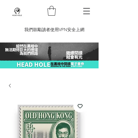
​我們鼓勵讀者使用VPN安全上網