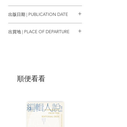
正如言叔夏說的：「《半蝕》的不易在
9789860625332
於：在『暴政』面前，先低頭反身凝視
出版日期 | PUBLICATION DATE
的，先是『自己』，然後才能是『他
人』。」這本書中沒有任何關於香港命運
2021/04/28
的大聲疾呼。它極度安靜，但這安靜卻使
出貨地 | PLACE OF DEPARTURE
我們感到：文字內蘊的訊息進入了每一個
細胞，意義被重新整理，糾結被梳開。或
台灣
許，將這本書讀到最後時，會感到細胞中
微微有光。外在的世界暗蝕，內在的光亮
起。
| 內容節錄 |
順便看看
◆ 寫對生命的照顧，即使有種種艱難
儲蓄陽光
我總是不好意思告訴別人，中午十二時之
前，如果沒有約定的工作，我總是在花很
多時間在照顧各種生命，順序是：照顧白