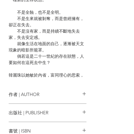
不是全蝕，也不是全明。
不是生來就被剝奪，而是曾經擁有，
卻正在失去。
不是沒有家，而是持續不斷地失去
家，失去安定感。
就像生活在地面的自己，逐漸被天文
現象的暗影所籠罩。
倘若這是二十一世紀的存在狀態，人
要如何在這死去中生？
韓麗珠以她敏於內省，富同理心的思索，
諦觀這半蝕的宇宙。她從反觀自我寫起，
也見證城市改變。當世界處在半蝕或明或
暗的變動之中，她既向內也向外探測，感
作者 | AUTHOR
知個體與共同體的邊界，看見善與惡、生
與死，彼此交織的羅網，城市的毀滅其實
韓麗珠
出版社 | PUBLISHER
也是重生。《半蝕》從香港這個現場出
發，實際上是一本寫給全世界、給經歷當
衛城
下流轉變幻之人的書。
書號 | ISBN