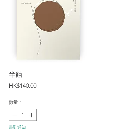
半蝕
價
HK$140.00
格
數量
*
書到通知