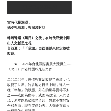
可以訂購時通知我
當時代是深淵，
她凝視深淵，與深淵對話
韓麗珠繼《黑日》之後，在時代巨變中開
出人文哲思之花
言叔夏：「『我城』自西西以來的定義被
改寫。」
★ 2021年台北國際書展大獎得主----
《黑日》作者韓麗珠最新力作
二〇二〇年，疫情與政治改變了香港，也
改變了世界。許多地方日常中斷，進入一
種「半蝕」的狀態。外在的世界變得不安
全——或因為病毒，或因為政治。人們發
現，原本以為如陽光普照、無處不在的安
全和自由，現在突然蝕去。人類正在進入
一種新的生存狀態。