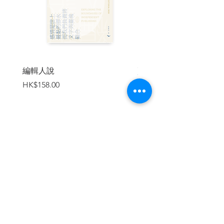
果貓、照顧植物、照顧房子，最後是照顧
自己。早上八時或之前起來，給貓預備早
餐換水清理貓砂；為植物澆水，細看它們
的狀況；然後，拖地拭抹灰塵整理床鋪和
房子，洗衣服晾衣服和疊摺衣服。最後，
打坐和做瑜珈。11時半左右，才吃當天的
第一餐。早餐後，才開始當天的寫作和各
編輯人說
賣書者言
種工作。
價格
價格
HK$158.00
HK$188.00
曾經試過不同的時間表。例如，村上春樹
式的凌晨四時起來，以清晨的時間為一天
寫作時間表的重心，但我發現，晚睡的
我，必須有充足的睡眠，早起後還有太多
掛心的事。中午是一天最溫暖的時間，太
加入購物車
陽在天空的中心點，朝東的房子會被陽光
包覆著，這時份，我的精神最佳，最適合
寫作。忙碌的早上，也是把自己投入一天
的預備工作。如果那天要上早課，或早上
有約定的工作或會面，照顧工作被迫暫
停，長久下來，我便會疲累不堪或情緒不
穩。有時，我會質疑自己，花一個早上照
顧貓咪植物房子和自己，會否太奢侈，但