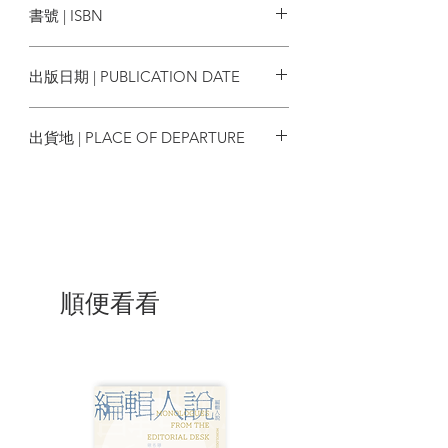
書號 | ISBN
評，編選之後共得三十一篇，即是這本書
《可畏的想像力：當代小說31家》。
9786263103795
出版日期 | PUBLICATION DATE
王德威論及——
過去二十年兩岸四地局勢波譎雲詭，世界
2023/05/04
危機重重。與此同時，數位科技爆發、環
出貨地 | PLACE OF DEPARTURE
境物種嬗變——從全球暖化到生態污染
——重新定義了人類與後人類的關係。當
香港
我們汲汲於眼前的意識形態和族裔紛爭，
或持續科幻化、娛樂化種種災難的可能
時，敏銳的小說家卻感受到「惘惘的威
脅」撲面而來。他們的作品震撼人心，不
僅在於形製新穎，更在於內容的不可思
議。
順便看看
書名「可畏的想像力」，典出二十世紀最
重要的思想家之一漢娜．鄂蘭（Hannah
Arendt）的論述。在《極權主義的起源》
（The Origins of Totalitarian）一書中，鄂
蘭論二十世紀的暴政帶給世界種種傷害，
不因某一特定政體或政權的消長而稍息。