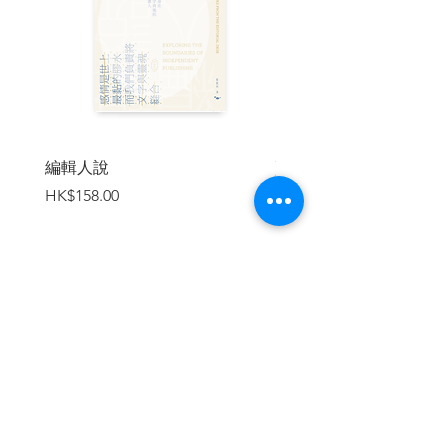
尤有甚者，暴政甚至可以最平庸無感的形
式滲透到日常生活，並被視為當然，甚至
膜之拜之。這是現代之「惡」最詭譎的形
式。當此之際，鄂蘭呼籲我們必須鍛煉
「可畏的想像力」，用以對抗歷史怪獸的
無孔不入。
本書三十一位作家按出生時序排列。首篇
編輯人說
賣書者言
臺靜農先生（一九○二）與末篇陳春成先生
價格
價格
HK$158.00
HK$188.00
（一九九○）恰各站世紀初與世紀末一端。
但時間的差距無礙他們回應「當代」問題
的敏銳感和迫切性。這些作家處理各別的
歷史語境，卻在本書內形成共時性的對
話。
加入購物車
晚清文人陶佑曾（一八八六～一九二七）
面對晚清變局，提倡新小說，曾有如下描
述：
有一大怪物焉：不脛而走，不翼而飛，不
叩而鳴；刺人腦球，驚人眼簾，暢人意