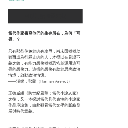
可以訂購時通知我
當代作家書寫他們的生存所在，為何「可
畏」？
只有那些倖免於肉身凌辱，尚未因種種劫
難而成為行屍走肉的人，才得以在見證不
義之餘，有能力想像種種恐怖並運用這可
畏的想像力。這樣的想像有助於思辨政治
情境，啟動政治情懷。
——漢娜．鄂蘭（Hannah Arendt）
王德威繼《跨世紀風華：當代小說20家》
之後，又一本探討當代具代表性的小說家
作品序論集，由此觀看當代文學的脈絡發
展與時代意義。