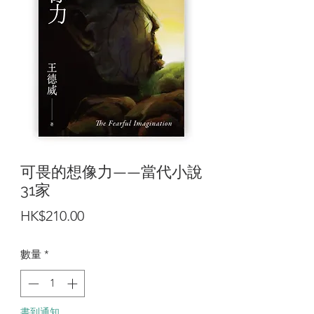
可畏的想像力——當代小說
31家
價
HK$210.00
格
數量
*
書到通知