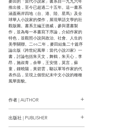
麥田的「當代小說家」書系自一九九六年
推出後，至今已超過二十五年。這一書系
涵蓋兩岸四地（台、港、陸、星馬）及全
球華人小說家的傑作，展現華語文學的壯
觀版圖。書系主編王德威，參與選書製
作，並為每一本書寫下序論，介紹作家的
特色，並觀照小說與政治、社會、人生的
美學關聯。二○○二年，麥田結集二十篇序
論出版《跨世紀風華：當代小說20家》一
書，討論包括朱天文，舞鶴，朱天心，李
昂，施叔青，余華，王安憶，莫言，蘇
童，鍾曉陽，黃碧雲，駱以軍等作家的代
表作品，呈現上個世紀末中文小說的種種
風華面貌。
接著從二○○二年到二○二二年，「當代小
說家」書系陸續再出版了不少當時代的代
作者 | AUTHOR
表作品，如李永平《大河盡頭》、吳明益
《單車失竊記》、陳冠中《盛世》、駱以
王德威（David Der-wei Wang）
出版社 | PUBLISHER
軍《匡超人》、鍾文音《別送》、王安憶
《一把刀，千个字》等，都曾引起廣泛討
麥田出版
論。這些序論，連同系列以外的小說點