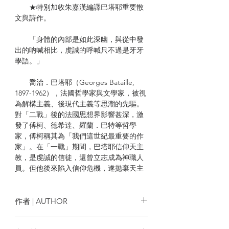
★特別加收朱嘉漢編譯巴塔耶重要散
文與詩作。
「身體的內部是如此深幽，與從中發
出的吶喊相比，虔誠的呼喊只不過是牙牙
學語。」
喬治．巴塔耶（Georges Bataille,
1897-1962），法國哲學家與文學家，被視
為解構主義、後現代主義等思潮的先驅。
對「二戰」後的法國思想界影響甚深，激
發了傅柯、德希達、羅蘭．巴特等哲學
家，傅柯稱其為「我們這世紀最重要的作
家」。在「一戰」期間，巴塔耶信仰天主
教，是虔誠的信徒，還曾立志成為神職人
員。但他後來陷入信仰危機，遂拋棄天主
教信仰，開始過起與天主教徒截然不同的
生活。一九二八年以筆名洛德．奧歇
（Lord Auch）推出小說《眼睛的故
作者 | AUTHOR
事》，後以《情色論》廣為人知。他的作
品被認為大膽揭露人性的深層欲望，前衛
朱嘉漢