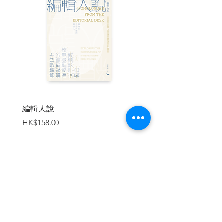
門書。
★同時推薦精液、尿液、血液，淋漓
四濺；無法以「情色」解釋的狂暴之作：
「《眼睛的故事》＋《聖神．死人》——
《情色論》大師「喬治．巴塔耶」前衛小
說集」
| 目錄 |
編輯人說
賣書者言
目錄
價格
價格
HK$158.00
HK$188.00
序——巴塔耶與我
第一部
「我等待鐘聲響起／從那發出叫喊／我將
走入黑暗」——進入巴塔耶的世界
1. 聖人或瘋子：巴塔耶小傳
加入購物車
2. 巴塔耶的七個關鍵字
第二部
「讓我窒息的詞語啊／放過我吧／我渴望