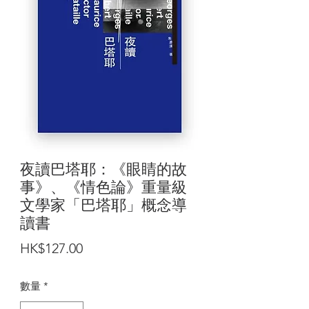
夜讀巴塔耶：《眼睛的故
事》、《情色論》重量級
文學家「巴塔耶」概念導
讀書
價
HK$127.00
格
數量
*