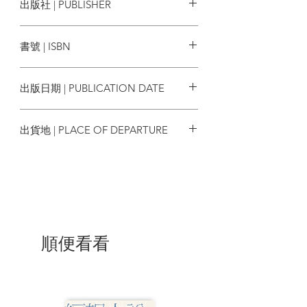
出版社 | PUBLISHER
的概念至今仍犀利無比，在讀者腦內植入
最切膚的顫慄體驗。
逗點文創結社
書號 | ISBN
小說家、文學研究者朱嘉漢爬梳巴塔
耶著作與生平軼事，編譯巴塔耶經典文章
9789869817097
與詩句，以清晰易懂的筆觸，為讀者架起
出版日期 | PUBLICATION DATE
一座通往巴塔耶思想的橋樑：「我期待這
本書任何平易近人、方便理解的部分，能
2020/12/01
引導人們進入巴塔耶更難以理解、晦澀、
出貨地 | PLACE OF DEPARTURE
令人困惑的領域。而閱讀巴塔耶最簡單、
也是最好的方法，就是直接面對他，直接
台灣
感受他帶來的感官刺激、觀念範疇的瓦
解，以及巨大的抒情能量。」
本書特色
★曾被《眼睛的故事》殘暴情節嚇得
順便看看
半死、讀完《情色論》仍不得其門而入的
讀者，請直接閱讀。
★小說家朱嘉漢以故事手法介紹巴塔
耶生平，同時編譯其重要散文與詩作，是
華文讀者進入巴塔耶思想世界最友善的入