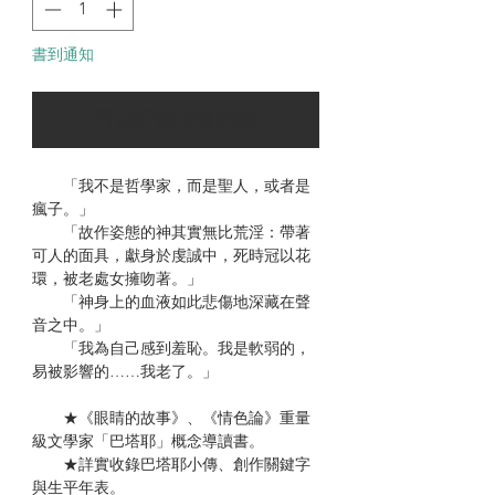
書到通知
可以訂購時通知我
「我不是哲學家，而是聖人，或者是
瘋子。」
「故作姿態的神其實無比荒淫：帶著
可人的面具，獻身於虔誠中，死時冠以花
環，被老處女擁吻著。」
「神身上的血液如此悲傷地深藏在聲
音之中。」
「我為自己感到羞恥。我是軟弱的，
易被影響的……我老了。」
★《眼睛的故事》、《情色論》重量
級文學家「巴塔耶」概念導讀書。
★詳實收錄巴塔耶小傳、創作關鍵字
與生平年表。