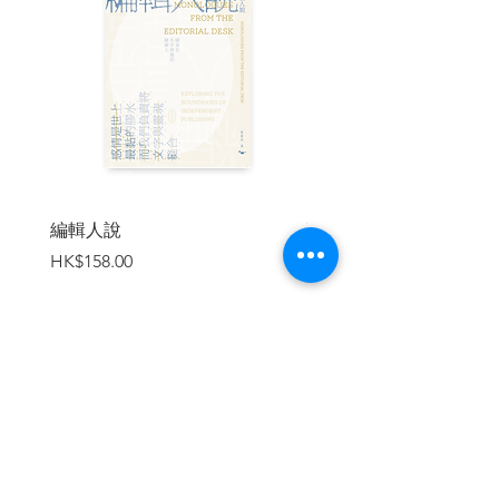
初版前言與誌謝
上篇 深邃的宇宙
第一章
膨脹的宇宙
第二章
孕育生命的地球
第三章
人類：一個新物種的誕生
第四章
先進的漁獵採集
下篇 溫暖的一萬年
第五章
早期農業
第六章
早期城市
第七章
歐亞非的網絡
編輯人說
賣書者言
第八章
歐亞非網絡的擴展
價格
價格
HK$158.00
HK$188.00
第九章
美洲文明的興起
第十章
歐亞非一體化
第十一章
航海通全球
第十二章
工業化
第十三章
現在與未來
加入購物車
注釋
參考書目
| 內容節錄 |