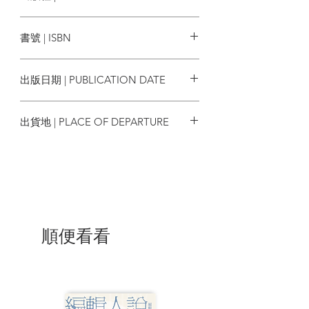
演化，一直到近百年人類進入工業化時代
馬可孛羅
的歷程，這一過程涵蓋了宇宙學、物理
書號 | ISBN
學、化學、生物學及歷史學等各個領域的
最新研究成果。
9786267520345
出版日期 | PUBLICATION DATE
作者深入探討了地球環境的變遷如何
與人類歷史的發展密切相連，這種微妙的
2024/12/05
關係揭示了人類文明的演變和未來的可能
出貨地 | PLACE OF DEPARTURE
走向。透過跨學科的視角，讀者將能夠更
全面地理解人類在這一漫長歷史長河中的
台灣
位置，以及面對當前與未來挑戰的準備。
這不僅是一部歷史的回顧，更是一場思想
的探索，啟發我們思考人類的命運究竟會
走向何方。
| 目錄 |
順便看看
目錄
導讀------蔣竹山
二○一二年版前言