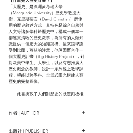
【什麼是大歷史計畫？】
「大歷史」是澳洲麥考瑞大學
（Macquarie University）歷史學教授大
衛．克里斯蒂安（David Christian）所使
用的歷史敘述方式，其特色是綜合自然與
人文等諸多學科於歷史中，構成一個單一
卻連貫清晰的歷史敘事，為所有的人類知
識提供一個宏大的知識架構。後來該學說
受到比爾．蓋茲的注意，他倆因而合作一
個大歷史計畫（Big History Project），針
對歐美中學生、大學生，以及有志推廣大
歷史概念的教師，設計一系列線上教學課
程，望能以跨學科、全景式眼光構建人類
歷史的完整圖像。
此書挑戰了人們對歷史的既定刻板概
念，跨越自然科學與人文科學之間的界
限，提出了一個全新的視角。作者認為，
將人類的故事生硬地劃分為「科學」與
作者 | AUTHOR
「歷史」並無必要，因為這兩者之間存在
著深刻的聯繫與互動。從宇宙的誕生開
辛西婭．史托克斯．布朗 Cynthia
出版社 | PUBLISHER
始，作者帶領讀者探索從137億年前的宇宙
Stokes Brown