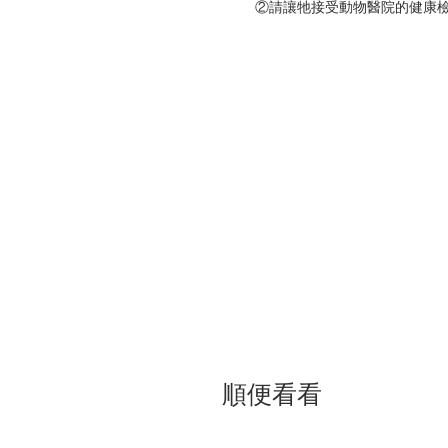
②請讓牠接受動物醫院的健康
③請發現牠正在忍耐痛苦
④兔子在玩耍的樣子也必須細心
⑤用肌膚接觸來找出腫塊
⑥如果兔子不吃飯了，馬上要警
⑦尿液和糞便也是健康偵測儀
⑧請檢查牙齒狀態
⑨為了彼此的健康，請整頓居住
⑩如果生命走到盡頭，請好好
本書特色
◎圖解高齡＆臨終兔子的餐飲、
◎羅列15種健康出問題的徵兆，
應對方式。
◎說明兔兔臨終前後相關事宜，
等。
順便看看
| 目錄 |