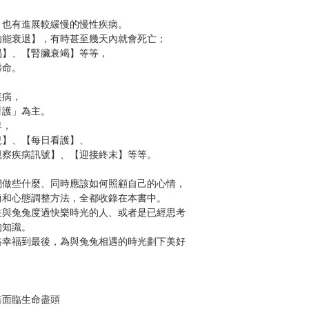
也有進展較緩慢的慢性疾病。
能衰退】，有時甚至幾天內就會死亡；
】、【腎臟衰竭】等等，
命。
病，
護」為主。
年，
】、【每日看護】、
察疾病訊號】、【迎接終末】等等。
做些什麼、同時應該如何照顧自己的心情，
和心態調整方法，全都收錄在本書中。
與兔兔度過快樂時光的人、或者是已經思考
的知識。
幸福到最後，為與兔兔相遇的時光劃下美好
面臨生命盡頭