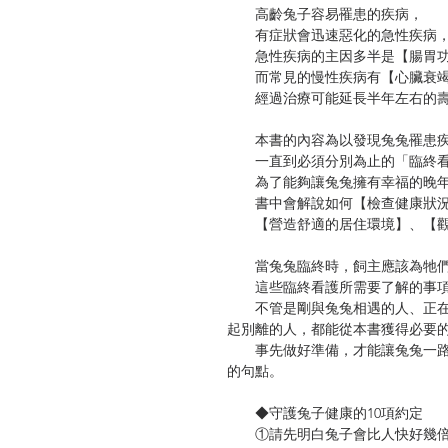
高齡兔子容易罹患的疾病，
有症狀會迅速惡化的急性疾病，
急性疾病的主因多半是【腸胃功
而常見的慢性疾病有【心臟衰竭
經過治療可能延長半年左右的壽
本書的內容為以發現兔兔罹患疾
一直到必須分別為止的「臨終看
為了能夠讓兔兔擁有幸福的晚
書中會解說如何【檢查健康狀況
【營造舒適的居住環境】、【觀
當兔兔臨終時，飼主應該為牠們
這些臨終看護所需要了解的事項
不管是剛與兔兔相遇的人、正在
起別離的人，都能從本書獲得必要
事先做好準備，才能讓兔兔一路
的句點。
◆守護兔子健康的10項約定
①請先明白兔子會比人快好幾倍