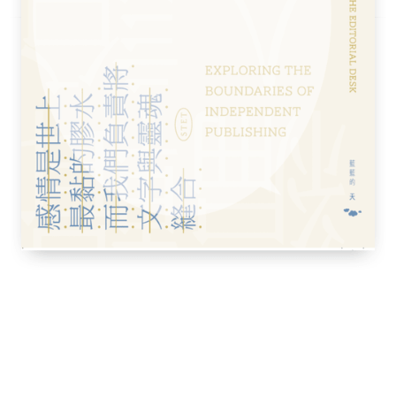
度
怪
洋