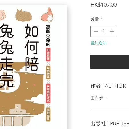
價
HK$109.00
格
數量
*
書到通知
可以訂
作者 | AUTHOR
田向健一
出版社 | PUBLIS